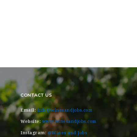
CONTACT US
Email:
info@winesandjobs.com
Website:
www.winesandjobs.com
Instagram:
@Wines and Jobs