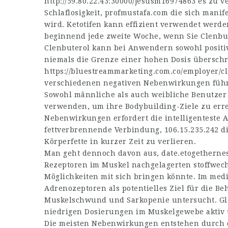
http://59.80.22.43:30000/jesusm16974863
es zu v
Schlaflosigkeit,
profmustafa.com
die sich manif
wird. Ketotifen kann effizient verwendet werden
beginnend jede zweite Woche, wenn Sie Clenbu
Clenbuterol kann bei Anwendern sowohl positiv
niemals die Grenze einer hohen Dosis überschr
https://bluestreammarketing.com.co/employer/cl
verschiedenen negativen Nebenwirkungen führen
Sowohl männliche als auch weibliche Benutze
verwenden, um ihre Bodybuilding-Ziele zu err
Nebenwirkungen erfordert die intelligenteste 
fettverbrennende Verbindung,
106.15.235.242
di
Körperfette in kurzer Zeit zu verlieren.
Man geht dennoch davon aus,
date.etogetherne
Rezeptoren im Muskel nachgelagerten stoffwechs
Möglichkeiten mit sich bringen könnte. Im med
Adrenozeptoren als potentielles Ziel für die
Muskelschwund und Sarkopenie untersucht. Glei
niedrigen Dosierungen im Muskelgewebe aktiv 
Die meisten Nebenwirkungen entstehen durch 