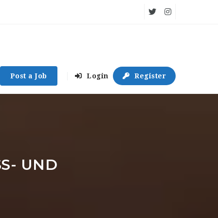
Post a Job
Login
Register
S- UND