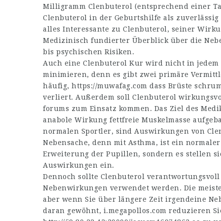
Milligramm Clenbuterol (entsprechend einer Ta
Clenbuterol in der Geburtshilfe als zuverläss
alles Interessante zu Clenbuterol, seiner W
Medizinisch fundierter Überblick über die Ne
bis psychischen Risiken.
Auch eine Clenbuterol Kur wird nicht in jedem 
minimieren, denn es gibt zwei primäre Vermittl
häufig,
https://muwafag.com
dass Brüste schrum
verliert. Außerdem soll Clenbuterol wirkungsv
forums
zum Einsatz kommen. Das Ziel des Medik
anabole Wirkung fettfreie Muskelmasse aufgeba
normalen Sportler, sind Auswirkungen von Cle
Nebensache, denn mit Asthma, ist ein normaler
Erweiterung der Pupillen, sondern es stellen si
Auswirkungen ein.
Dennoch sollte Clenbuterol verantwortungsvoll
Nebenwirkungen verwendet werden. Die meiste
aber wenn Sie über längere Zeit irgendeine Ne
daran gewöhnt,
i.megapollos.com
reduzieren Sie