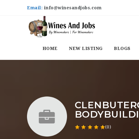
Email:
info@winesandjobs.com
HOME
NEW LISTING
BLOGS
CLENBUTER
BODYBUILD
(0)