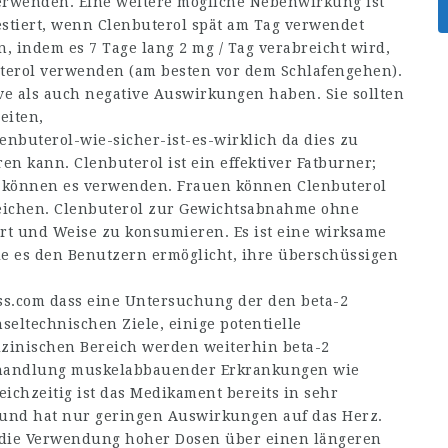
erwenden. Eine weitere mögliche Nebenwirkung ist
estiert, wenn Clenbuterol spät am Tag verwendet
, indem es 7 Tage lang 2 mg / Tag verabreicht wird,
terol verwenden (am besten vor dem Schlafengehen).
e als auch negative Auswirkungen haben. Sie sollten
eiten,
enbuterol-wie-sicher-ist-es-wirklich
da dies zu
 kann. Clenbuterol ist ein effektiver Fatburner;
r können es verwenden. Frauen können Clenbuterol
eichen. Clenbuterol zur Gewichtsabnahme ohne
Art und Weise zu konsumieren. Es ist eine wirksame
e es den Benutzern ermöglicht, ihre überschüssigen
ss.com
dass eine Untersuchung der den beta-2
eltechnischen Ziele, einige potentielle
izinischen Bereich werden weiterhin beta-2
 Behandlung muskelabbauender Erkrankungen wie
chzeitig ist das Medikament bereits in sehr
und hat nur geringen Auswirkungen auf das Herz.
die Verwendung hoher Dosen über einen längeren