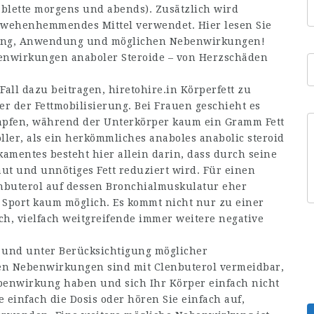
blette morgens und abends). Zusätzlich wird
ig wehenhemmendes Mittel verwendet. Hier lesen Sie
irkung, Anwendung und möglichen Nebenwirkungen!
benwirkungen anaboler Steroide – von Herzschäden
Fall dazu beitragen,
hiretohire.in
Körperfett zu
er der Fettmobilisierung. Bei Frauen geschieht es
pfen, während der Unterkörper kaum ein Gramm Fett
oller, als ein herkömmliches anaboles
anabolic steroid
amentes besteht hier allein darin, dass durch seine
ut und unnötiges Fett reduziert wird. Für einen
nbuterol auf dessen Bronchialmuskulatur eher
 Sport kaum möglich. Es kommt nicht nur zu einer
ch, vielfach weitgreifende immer weitere negative
 und unter Berücksichtigung möglicher
n Nebenwirkungen sind mit Clenbuterol vermeidbar,
benwirkung haben und sich Ihr Körper einfach nicht
 einfach die Dosis oder hören Sie einfach auf,