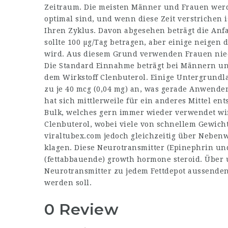
Zeitraum. Die meisten Männer und Frauen werde
optimal sind, und wenn diese Zeit verstrichen 
Ihren Zyklus. Davon abgesehen beträgt die Anf
sollte 100 µg/Tag betragen, aber einige neigen
wird. Aus diesem Grund verwenden Frauen niedr
Die Standard Einnahme beträgt bei Männern ung
dem Wirkstoff Clenbuterol. Einige Untergrundl
zu je 40 mcg (0,04 mg) an, was gerade Anwender
hat sich mittlerweile für ein anderes Mittel e
Bulk, welches gern immer wieder verwendet wi
Clenbuterol, wobei viele von schnellem Gewich
viraltubex.com
jedoch gleichzeitig über Nebenw
klagen. Diese Neurotransmitter (Epinephrin un
(fettabbauende)
growth hormone steroid
. Über
Neurotransmitter zu jedem Fettdepot aussenden
werden soll.
0 Review