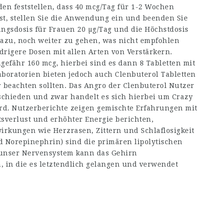
n feststellen, dass 40 mcg/Tag für 1-2 Wochen
ist, stellen Sie die Anwendung ein und beenden Sie
angsdosis für Frauen 20 µg/Tag und die Höchstdosis
 dazu, noch weiter zu gehen, was nicht empfohlen
igere Dosen mit allen Arten von Verstärkern.
efähr 160 mcg, hierbei sind es dann 8 Tabletten mit
aboratorien bieten jedoch auch Clenbuterol Tabletten
 beachten sollten. Das Angro der Clenbuterol Nutzer
ntschieden und zwar handelt es sich hierbei um Crazy
rd. Nutzerberichte zeigen gemischte Erfahrungen mit
tsverlust und erhöhter Energie berichten,
irkungen wie Herzrasen, Zittern und Schlaflosigkeit
d Norepinephrin) sind die primären lipolytischen
 unser Nervensystem kann das Gehirn
, in die es letztendlich gelangen und verwendet