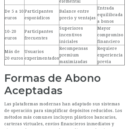
elemental
Entrada
De 5 a 10
Participantes
Balance entre
equilibrada
euros
esporádicos
precio y ventajas
a bonos
Superiores
Mayor
10-20
Participantes
incentivos
compromiso
euros
frecuentes
iniciales
financiero
Recompensas
Requiere
Más de
Usuarios
premium
experiencia
20 euros
experimentados
maximizadas
previa
Formas de Abono
Aceptadas
Las plataformas modernas han adaptado sus sistemas
de operación para simplificar depósitos reducidos. Los
métodos más comunes incluyen plásticos bancarios,
carteras virtuales, envíos financieros inmediatos y