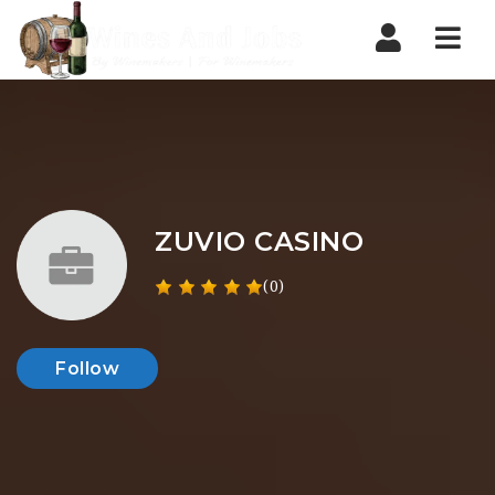
Nav
ZUVIO CASINO
(0)
Follow