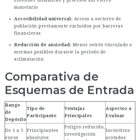
entender dinámicas y procesos sin estrés
monetario
Accesibilidad universal:
Acceso a sectores de
población previamente excluidos por barreras
financieras
Reducción de ansiedad:
Menor estrés vinculado a
mermas posibles durante la período de
aclimatación
Comparativa de
Esquemas de Entrada
Rango
Tipo de
Ventajas
Aspectos a
de
Participante
Principales
Evaluar
Depósito
Peligro reducido,
De 1 a 5
Principiantes
Incentivos
investigación
euros
absolutos
acotados