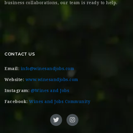
business collaborations, our team is ready to help.
CONTACT US
Email:
info@winesandjobs.com
Website:
www.winesandjobs.com
Instagram:
@Wines and Jobs
Facebook:
Wines and Jobs Community