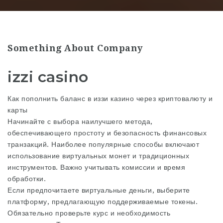
Something About Company
izzi casino
Как пополнить баланс в
иззи казино
через криптовалюту и
карты
Начинайте с выбора наилучшего метода,
обеспечивающего простоту и безопасность финансовых
транзакций. Наиболее популярные способы включают
использование виртуальных монет и традиционных
инструментов. Важно учитывать комиссии и время
обработки.
Если предпочитаете виртуальные деньги, выберите
платформу, предлагающую поддерживаемые токены.
Обязательно проверьте курс и необходимость