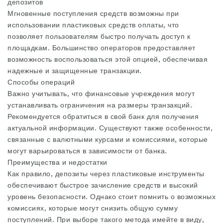
депозитов
Мгновенные поступления средств возможны при
использовании пластиковых средств оплаты, что
позволяет пользователям быстро получать доступ к
площадкам. Большинство операторов предоставляет
возможность воспользоваться этой опцией, обеспечивая
надежные и защищенные транзакции.
Способы операций
Важно учитывать, что финансовые учреждения могут
устанавливать ограничения на размеры транзакций.
Рекомендуется обратиться в свой банк для получения
актуальной информации. Существуют также особенности,
связанные с валютными курсами и комиссиями, которые
могут варьироваться в зависимости от банка.
Преимущества и недостатки
Как правило, депозиты через пластиковые инструменты
обеспечивают быстрое зачисление средств и высокий
уровень безопасности. Однако стоит помнить о возможных
комиссиях, которые могут снизить общую сумму
поступлений. При выборе такого метода имейте в виду,