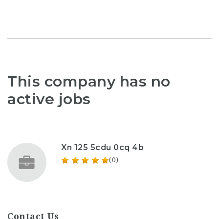
This company has no
active jobs
Xn 125 5cdu 0cq 4b
(0)
Contact Us