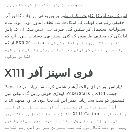
موجود سبز بٹن استعمال کر سکتے ہیں۔
اس کے بعد آپ کا
اکاؤنٹ مکمل طور
پر ویریفائی ہو جائے گا اور آپ
حقیقی رقم سے کھیلنے کے امکانات سے لطف اندوز ہوتے ہوئے تمام
سہولیات استعمال کر سکیں گے۔ صرف یہی نہیں بلکہ ان کے پاس
ادائیگی کے مختلف طریقوں کے کئی آپشنز بھی دستیاب ہیں۔ آپ کم
از کم PKR 20 نکلوا سکتے ہیں، اور ادائیگی کی درخواست
دینے سے پہلے آپ کو اپنی جمع کرائی ہوئی رقم ایک بار شرط
لگانی ہوگی۔
X111 فری اسپنز آفر
Paysafe ڈپازٹس اور دو ای-والٹ آپشنز شامل کرنے سے زیادہ تر
جیسے
X111
کھلاڑی خوش رہیں گے، لیکن میں PokerStars یا
کیسینوز کو سب سے زیادہ نمبر اس لیے دیتا ہوں کہ وہ مجھے 10 یا
11 آپشنز فراہم کرتے ہیں۔ آپ ان میں شامل ہو کر ایسے
آفرز سے لطف اندوز ہو سکتے ہیں: X111 Casino باقاعدگی سے
بغیر ڈپازٹ بونسز پیش کرتا ہے، جیسے فری اسپنز یا فری
چپس، جو نئے کھلاڑیوں کے لیے بہترین ہیں جو اصل رقم لگانے