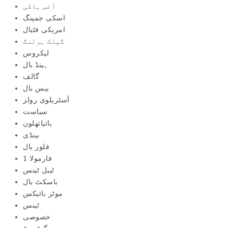
آئس ہاکی
اسکی جمپنگ
امریکی فٹبال
گیلک ہرلنگ
لیکروس
ہینڈ بال
گالف
بیس بال
آسٹریلوی رولز
سیاست
بائیاتھلون
بینڈی
فلور بال
فارمولا 1
ٹیبل ٹینس
باسکٹ بال
موٹر بائیکس
ٹینس
خصوصی