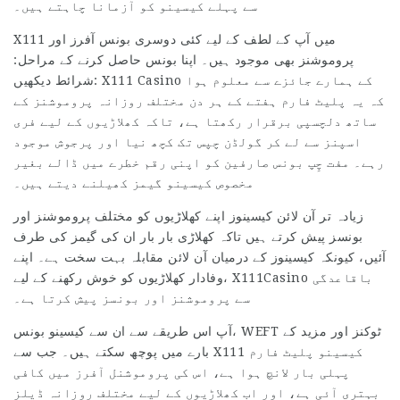
سے پہلے کیسینو کو آزمانا چاہتے ہیں۔
X111 میں آپ کے لطف کے لیے کئی دوسری بونس آفرز اور
پروموشنز بھی موجود ہیں۔ اپنا بونس حاصل کرنے کے مراحل:
شرائط دیکھیں: X111 Casino کے ہمارے جائزے سے معلوم ہوا
کہ یہ پلیٹ فارم ہفتے کے ہر دن مختلف روزانہ پروموشنز کے
ساتھ دلچسپی برقرار رکھتا ہے، تاکہ کھلاڑیوں کے لیے فری
اسپنز سے لے کر گولڈن چپس تک کچھ نیا اور پرجوش موجود
رہے۔ مفت چِپ بونس صارفین کو اپنی رقم خطرے میں ڈالے بغیر
مخصوص کیسینو گیمز کھیلنے دیتے ہیں۔
زیادہ تر آن لائن کیسینوز اپنے کھلاڑیوں کو مختلف پروموشنز اور
بونسز پیش کرتے ہیں تاکہ کھلاڑی بار بار ان کی گیمز کی طرف
آئیں، کیونکہ کیسینوز کے درمیان آن لائن مقابلہ بہت سخت ہے۔ اپنے
وفادار کھلاڑیوں کو خوش رکھنے کے لیے، X111Casino باقاعدگی
سے پروموشنز اور بونسز پیش کرتا ہے۔
آپ اس طریقے سے ان سے کیسینو بونس، WEFT ٹوکنز اور مزید کے
بارے میں پوچھ سکتے ہیں۔ جب سے X111 کیسینو پلیٹ فارم
پہلی بار لانچ ہوا ہے، اس کی پروموشنل آفرز میں کافی
بہتری آئی ہے، اور اب کھلاڑیوں کے لیے مختلف روزانہ ڈیلز