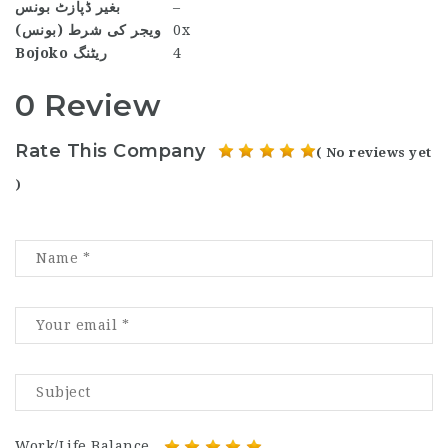
–
بغیر ڈپازٹ بونس
0x
ویجر کی شرط (بونس
)
4
Bojoko ریٹنگ
0 Review
Rate This Company
( No reviews yet
)
Work/Life Balance