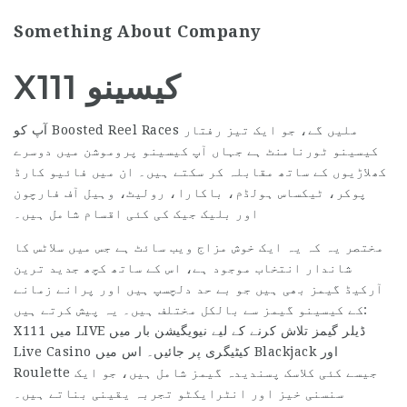
Something About Company
X111 کیسینو
آپ کو Boosted Reel Races ملیں گے، جو ایک تیز رفتار
کیسینو ٹورنامنٹ ہے جہاں آپ کیسینو پروموشن میں دوسرے
کھلاڑیوں کے ساتھ مقابلہ کر سکتے ہیں۔ ان میں فائیو کارڈ
پوکر، ٹیکساس ہولڈم، باکارا، رولیٹ، وہیل آف فارچون
اور بلیک جیک کی کئی اقسام شامل ہیں۔
مختصر یہ کہ یہ ایک خوش مزاج ویب سائٹ ہے جس میں سلاٹس کا
شاندار انتخاب موجود ہے، اس کے ساتھ کچھ جدید ترین
آرکیڈ گیمز بھی ہیں جو بے حد دلچسپ ہیں اور پرانے زمانے
کے کیسینو گیمز سے بالکل مختلف ہیں۔ یہ پیش کرتے ہیں:
X111 میں LIVE ڈیلر گیمز تلاش کرنے کے لیے نیویگیشن بار میں
Live Casino کیٹیگری پر جائیں۔ اس میں Blackjack اور
Roulette جیسے کئی کلاسک پسندیدہ گیمز شامل ہیں، جو ایک
سنسنی خیز اور انٹرایکٹو تجربہ یقینی بناتے ہیں۔