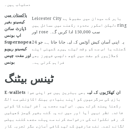
دستیاب ہیں۔
پاکستان میں
Leicester City باہر کے میدان میں مضبوط ہے
کیسینو بغیر
لیکن اسکور محدود رکھنے میں مسائل ہیں، ring
ڈپازٹ سائن
اور rose سب 150,000 ادا کریں گے۔
اپ بونس
یہ اپنی آسان کیش آؤٹس کے لیے جانا جاتا ہے جو 24
Supernopea
گھنٹے یا اس سے کم وقت لیتے ہیں، کمپنی اپنے
کیسینو ریویو
کھلاڑیوں کو مفت میں کچھ دلچسپ فیچرز بھی
اور مفت چپس
فراہم کرتی ہے۔
بونس
ٹینس بیٹنگ
E-wallets ان
کھلاڑیوں کے لیے
بھی بہترین ہیں جو اپنی جوا
بازی کی سرگرمیوں کو اپنے بنیادی بینک اکاؤنٹس سے الگ
رکھنا پسند کرتے ہیں۔ اس لیے مجھے یہ آفر لینے کا کوئی
فائدہ نظر نہیں آیا اور میں نے یہ گنے بغیر گیمز کھیلیں
کہ رقم نکلوانے کی درخواست کرنے سے پہلے مجھے کتنے بیٹس
لگانے تھے۔ نئے صارفین کے لیے کافی آسان، مگر تجربہ کار