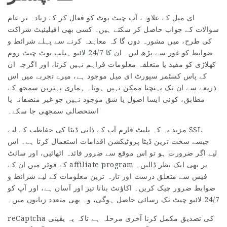
ای میل کے علاوہ، آپ چیٹ بوٹ کو فعال کر کے زیادہ تر عام
سوالات کے جواب حاصل کر سکتے ہیں۔ کسی بھی افیلیئیٹ شراکت
کی طرح، میں مشورہ دوں گا کہ معاہدہ کرنے سے پہلے شرائط و
ضوابط کو غور سے پڑھ لیں۔ ان کا 24/7 لائیو ہیلپ بوٹ چیٹ روم
کھلاڑی کو مفید یا متعلقہ معلومات فراہم نہیں کرتا، اور اگرچہ ان
کے پاس کسٹمر سپورٹ ای میل موجود ہے، میرے تجربے میں اس
ذریعے سے ان تک پہنچنا ممکن نہیں ہوتا۔ ہماری بہترین سمجھ کے
مطابق، کوئی ایسا اصول یا شق موجود نہیں جو غیر منصفانہ یا
استحصالی سمجھی جا سکے۔
مزید یہ کہ پلیٹ فارم آپ کے ذاتی ڈیٹا کی حفاظت کے لیے SSL
جیسے سخت ترین ڈیٹا پروٹیکشن اقدامات استعمال کرتا ہے۔ اس
لیے اگر ضرورت ہو تو اس موقع سے ضرور فائدہ اٹھائیں، اور سائٹ
کے فوٹر میں ان کے affiliate program پر بھی ایک نظر ڈالیں۔
فیس سے متعلق درست اور تازہ ترین معلومات کے لیے شرائط و
ضوابط ضرور چیک کریں۔ اکاؤنٹ بنانا تیز اور آسان ہے، اور آپ کو
24/7 لائیو چیٹ تک رسائی حاصل ہوگی، وہ بھی متعدد زبانوں میں۔
reCaptcha کی تصدیق مکمل کرنا آخری مرحلہ ہے تاکہ یہ یقینی