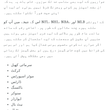
جواریوں کے لیے بھی مناسب حد تک موزوں۔ خاص بات یہ ہے کہ
ان مفت اسپنز پر کوئی ویجرنگ شرط نہیں ہوتی، اس لیے آپ
اپنی جیت فوراً نکلوا سکتے ہیں۔
اس کے نتیجے میں آپ کو NFL، NHL، NBA، اور MLB کے ایونٹس
ملتے ہیں، چند مثالوں کے طور پر۔ اضافی رقم کے ساتھ
ساتھ، عام طور پر سلاٹس کے لیے فری اسپنز بھی ہوتے ہیں
جنہیں آپ مشین کو سمجھنے کے لیے استعمال کر سکتے ہیں۔
اگر جواری نے کوئی مخصوص بونس فعال کیا ہو اور اس بونس
کی شرائط میں کچھ خاص گیمز درج ہوں تو بعض گیمز تک رسائی
میں بھی مشکلات پیش آتی ہیں۔
سرمائی کھیل
کرکٹ
موٹر اسپورٹس
ڈارٹس
باکسنگ
سنوکر
ایوارڈز
نیٹ بال