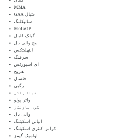
فٹبال
MMA
GAA فٹبال
سائیکلنگ
MotoGP
گیلک فٹبال
بیچ والی بال
ایتھلیٹکس
سرفنگ
ای اسپورٹس
تفریح
فٹسال
رگبی
فیلڈ ہاکی
واٹر پولو
گری ہاؤنڈز
والی بال
الپائن اسکیئنگ
کراس کنٹری اسکیئنگ
اولمپک گیمز