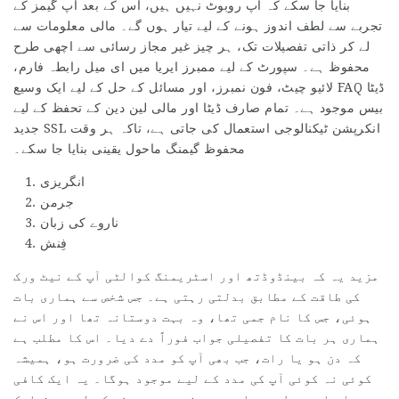
بنایا جا سکے کہ آپ روبوٹ نہیں ہیں، اس کے بعد آپ گیمز کے
تجربے سے لطف اندوز ہونے کے لیے تیار ہوں گے۔ مالی معلومات سے
لے کر ذاتی تفصیلات تک، ہر چیز غیر مجاز رسائی سے اچھی طرح
محفوظ ہے۔ سپورٹ کے لیے ممبرز ایریا میں ای میل رابطہ فارم،
لائیو چیٹ، فون نمبرز، اور مسائل کے حل کے لیے ایک وسیع FAQ ڈیٹا
بیس موجود ہے۔ تمام صارف ڈیٹا اور مالی لین دین کے تحفظ کے لیے
جدید SSL انکرپشن ٹیکنالوجی استعمال کی جاتی ہے، تاکہ ہر وقت
محفوظ گیمنگ ماحول یقینی بنایا جا سکے۔
انگریزی
جرمن
ناروے کی زبان
فِنش
مزید یہ کہ بینڈوڈتھ اور اسٹریمنگ کوالٹی آپ کے نیٹ ورک
کی طاقت کے مطابق بدلتی رہتی ہے۔ جس شخص سے ہماری بات
ہوئی، جس کا نام جمی تھا، وہ بہت دوستانہ تھا اور اس نے
ہماری ہر بات کا تفصیلی جواب فوراً دے دیا۔ اس کا مطلب ہے
کہ دن ہو یا رات، جب بھی آپ کو مدد کی ضرورت ہو، ہمیشہ
کوئی نہ کوئی آپ کی مدد کے لیے موجود ہوگا۔ یہ ایک کافی