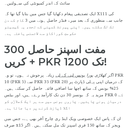
سائٹ کے اندر کمیونٹی کی سہولتیں۔
ایک تصدیقی پیغام دکھایا گیا جس میں بتایا گیا تھا کہ X111 کی
جانب سے منظوری کے بعد میرے فنڈز حاصل ہونے میں 3 کام کے دن
تک لگ سکتے ہیں۔ اپنی پیرنٹ کمپنی کے تحت، یہ کیسینو
حکومتِ کوراکاؤ سے لائسنس یافتہ ہے۔
300 مفت اسپنز حاصل
کریں + PKR 1200 تک!
اگر کھلاڑی پورا
بونس لینے کے لیے
زیادہ پرجوش نہ ہوں، تو وہ PKR
10 (PKR 5) سے PKR 35 (PKR 20) کے درمیان اپنی پہلی ڈپازٹ پر
25% بونس کے ساتھ اچھا سا اضافی فائدہ حاصل کر سکتے ہیں۔
مزید یہ کہ بونسز 30 دن تک کارآمد رہتے ہیں، اور بیٹس PKR 0 کے
درمیان ہونی چاہئیں۔ چاروں بونس میں سے ہر ایک کھلاڑی کو
اگلا ڈپازٹ کرنے پر دیا جاتا ہے۔
ان کے پاس ایک خصوصی ویک اینڈ ری چارج آفر بھی ہے، جس میں
صرف x15 ویجر کے ساتھ 150 فری اسپنز تک مل سکتے ہیں۔ اگر