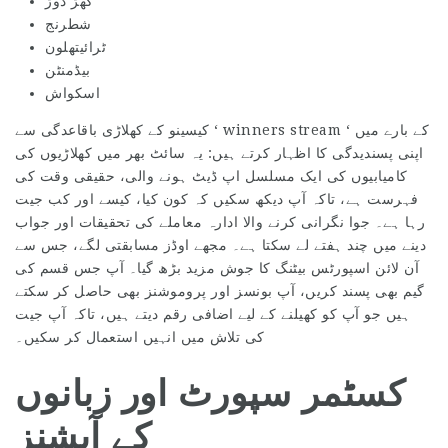
گھڑ دوڑ
شطرنج
ٹرائیتھلون
بیڈمنٹن
اسکواش
کیسینو کے کھلاڑی باقاعدگی سے ‘ winners stream ‘ کے بارے میں
اپنی پسندیدگی کا اظہار کرتے ہیں: یہ سائٹ بھر میں کھلاڑیوں کی
کامیابیوں کی ایک مسلسل اپ ڈیٹ ہونے والی، حقیقی وقت کی
فہرست ہے، تاکہ آپ دیکھ سکیں کہ کون کیا، کیسے اور کب جیت
رہا ہے۔ جوا نگرانی کرنے والا ادارہ معاملے کی تحقیقات اور جواب
دینے میں چند ہفتے لے سکتا ہے۔ مجھے اوڈز مسابقتی لگے، جس سے
آن لائن اسپورٹس بیٹنگ کا جوش مزید بڑھ گیا۔ آپ جس قسم کی
گیم بھی پسند کریں، آپ بونسز اور پروموشنز بھی حاصل کر سکتے
ہیں جو آپ کو کھیلنے کے لیے اضافی رقم دیتے ہیں، تاکہ آپ جیت
کی تلاش میں انہیں استعمال کر سکیں۔
کسٹمر سپورٹ اور زبانوں
کے آپشنز