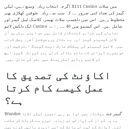
اگرچہ انتخاب زیادہ وسیع نہیں، لیکن X111 Casino میں سلاٹ
گیمز کی تعداد اتنی ضرور ہے کہ سب سے زیادہ شوقین کھلاڑی بھی
محظوظ رہیں۔ اس میں دلچسپ سلاٹ تھیمز، کلاسک ٹیبل گیمز اور
ایک دلکش لائیو Casino شامل ہیں۔ اس کیسینو میں 40 سے زائد
نمایاں گیم فراہم کنندگان شامل ہیں جو اپنی بہترین آن
لائن کیسینو گیمز اور بے مثال پروموشنل آفرز پیش کرتے
ہیں۔ لائیو کیسینو کی پیشکش صارف دوست گیمنگ انٹرفیس اور
خوبصورت ڈیزائن کے ساتھ متاثر کرتی ہے، کیونکہ گیمز ایچ
ڈی لائیو ویڈیو اسٹریمنگ میں نشر کی جاتی ہیں۔
اکاؤنٹ کی تصدیق کا
عمل کیسے کام کرتا
ہے؟
Wazdan گیمز چند
سیکنڈز میں لوڈ ہو رہی تھیں، لیکن لگتا
ہے وہ کم از کم ڈپازٹس تو زیادہ تیزی سے کریڈٹ کر سکتے
تھے۔ ڈپازٹ کے لیے آپ سائٹ کے اسی اوپری بائیں کونے میں