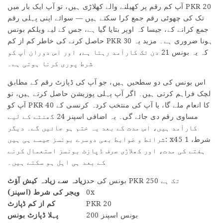
آپ کم رقم پر کھیلنے والے کھلاڑی ہیں، تو آپ ایک بار میں PKR 20
تک کی چھوٹی رقم جمع کرا سکتے ہیں — سوائے اپنی پہلی رقم
جمع کرانے کے، جیسا کہ اوپر بتایا گیا ہے، جس کے لیے ویلکم بونس
حاصل کرنے کی خاطر کم از کم PKR 30 ہونا ضروری ہے۔ مزید یہ
کہ یہ بونس 21 دن تک کارآمد رہتا ہے، اور اس دوران آپ کو
شرط پوری کرنا ہوتی ہے۔
اس بونس کی دو سطحیں ہیں، جو آپ کی ڈپازٹ رقم کے مطابق
لچک فراہم کرتی ہیں۔ اگر آپ پہلی پوزیشن حاصل کرتے ہیں، تو
آپ کو PKR 40 کا انعام ملے گا، یا آپ کی منتخب کردہ کرنسی کے
مساوی رقم دی جائے گی۔ یہ اضافی اسپنز 24 گھنٹے کے لیے
کارآمد ہیں، اس مدت کے بعد یہ ختم ہو جائیں گے۔ دیگر
شرائط و ضوابط بھی دوسرے بونسز جیسے ہی ہیں: x45 شرط، 1
ہفتے کی مدت، اور کھلاڑی صرف ڈپازٹ بونسز استعمال کرنے
کے بعد ہی اہل ہو سکتے ہیں۔
بونس کی حد PKR 250 تک ہے
زیادہ سے زیادہ کیش آؤٹ
0x
ویجر کی شرط (اسپنز)
PKR 20
کم از کم ڈپازٹ
200 بونس اسپنز
پہلا ڈپازٹ بونس