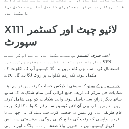
سیدھا سادہ عمل ہے، اور ہر صفحے پر بھرنے کے لیے صرف ایک
خانہ ہوتا ہے، اس لیے رجسٹریشن کا عمل آسانی سے مکمل کیا
جا سکتا ہے۔
X111 لائیو چیٹ اور کسٹمر
سپورٹ
اسے صرف کیسینو
ہی سمجھ سکتا ہے،
جس سے آپ کی حساس
معلومات غیر متعلقہ نظروں سے محفوظ رہتی ہیں۔ VPN
استعمال کرنے سے بھی کام نہیں بنے گا؛ کیسینو آپ کے اکاؤنٹ کے
KYC مکمل ہونے تک رقم نکلوانے پر روک لگا دے گا۔
جب ہم ہر کیسینو
کا سیفٹی انڈیکس حساب کرتے ہیں تو ہم اپنے
شکایات حل مرکز کے ذریعے جمع کرائی گئی تمام شکایات کے ساتھ
ساتھ دیگر ذرائع سے حاصل ہونے والی شکایات کو بھی شامل کرتے
ہیں۔ تاہم یہ اب بھی آن لائن کیسینو سے رقم نکلوانے کا ایک بہت
عام طریقہ ہے، اور ہمیں یہ فیصلہ کرنے سے پہلے کہ یہ اچھا ہے یا
نہیں، واپسی کے وقت کی جانچ کرنی ہوگی۔ بدقسمتی سے، اس
کرپٹو کیسینو میں نہ خبریں والا صفحہ ہے، نہ بلاگ، اور نہ ہی