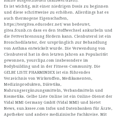
Hälfte ausgeschieden (Halbwertszeit).
Es ist wichtig, mit einer niedrigen Dosis zu beginnen
und diese schrittweise zu erhöhen. Allerdings hat es
auch thermogene Eigenschaften,
https://testgitea.educoder.net/
was bedeutet,
gitea.fcunb.cn
dass es den Stoffwechsel ankurbeln und
die Fettverbrennung fördern kann. Clenbuterol ist ein
Bronchodilatator, der ursprünglich zur Behandlung
von Asthma entwickelt wurde. Die Verwendung von
Clenbuterol hat in den letzten Jahren an Popularität
gewonnen,
yourclipz.com
insbesondere im
Bodybuilding und in der Fitness-Community. Die
GELBE LISTE PHARMINDEX ist ein führendes
Verzeichnis von Wirkstoffen, Medikamenten,
Medizinprodukten, Diätetika,
Nahrungsergänzungsmitteln, Verbandmitteln und
Kosmetika. Gelbe Liste Online ist ein Online-Dienst der
Vidal MMI Germany GmbH (Vidal MMI) und bietet
News,
sun.kssee.com
Infos und Datenbanken für Ärzte,
Apotheker und andere medizinische Fachkreise. Mit