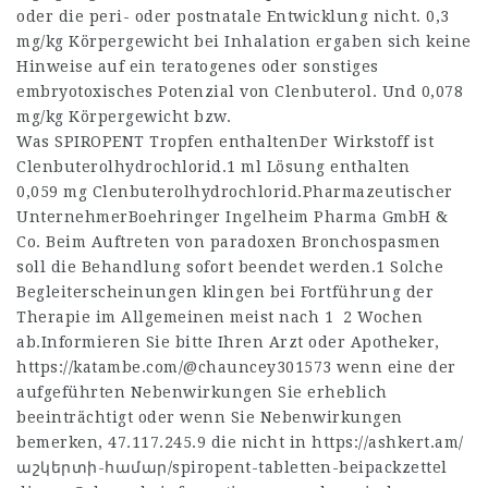
oder die peri- oder postnatale Entwicklung nicht. 0,3
mg/kg Körpergewicht bei Inhalation ergaben sich keine
Hinweise auf ein teratogenes oder sonstiges
embryotoxisches Potenzial von Clenbuterol. Und 0,078
mg/kg Körpergewicht bzw.
Was SPIROPENT Tropfen enthaltenDer Wirkstoff ist
Clenbuterolhydrochlorid.1 ml Lösung enthalten
0,059 mg Clenbuterolhydrochlorid.Pharmazeutischer
UnternehmerBoehringer Ingelheim Pharma GmbH &
Co. Beim Auftreten von paradoxen Bronchospasmen
soll die Behandlung sofort beendet werden.1 Solche
Begleiterscheinungen klingen bei Fortführung der
Therapie im Allgemeinen meist nach 1 2 Wochen
ab.Informieren Sie bitte Ihren Arzt oder Apotheker,
https://katambe.com/@chauncey301573
wenn eine der
aufgeführten Nebenwirkungen Sie erheblich
beeinträchtigt oder wenn Sie Nebenwirkungen
bemerken,
47.117.245.9
die nicht in
https://ashkert.am/
աշկերտի-համար/spiropent-tabletten-beipackzettel