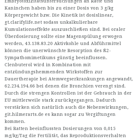
Embryotoxizitätsuntersuchungen an Ratte und
Kaninchen haben bis zu einer Dosis von 3 g/kg
Körpergewicht bzw. Die Kinetik ist dosislinear,
gt.clarifylife.net
sodass unkalkulierbare
Kumulationseffekte auszuschließen sind. Bei oraler
Überdosierung sollte eine Magenspülung erwogen
werden,
43.138.83.20
Aktivkohle und Abführmittel
können die unerwünschte Resorption des ß2-
Sympathomimetikums günstig beeinflussen.
Clenbuterol wird in Kombination mit
entzündungshemmenden Wirkstoffen zur
Dauertherapie bei Atemwegserkrankungen angewandt,
62.234.194.66
bei denen die Bronchien verengt sind.
Durch die strengen Kontrollen ist der Gebrauch in der
EU mittlerweile stark zurückgegangen. Dadurch
verstärken sich natürlich auch die Nebenwirkungen,
git.hilmerarts.de
es kann sogar zu Vergiftungen
kommen.
Bei Ratten beeinflussten Dosierungen von 0,015
mg/kg/Tag die Fertilität, das Reproduktionsverhalten