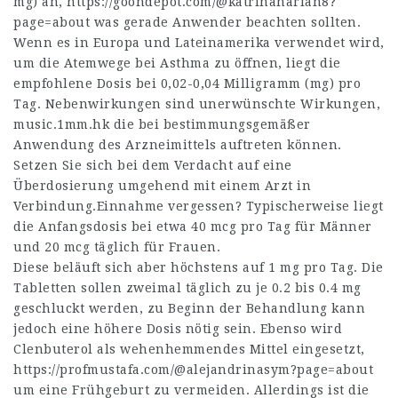
mg) an,
https://goondepot.com/@katrinaharlan8?
page=about
was gerade Anwender beachten sollten.
Wenn es in Europa und Lateinamerika verwendet wird,
um die Atemwege bei Asthma zu öffnen, liegt die
empfohlene Dosis bei 0,02-0,04 Milligramm (mg) pro
Tag. Nebenwirkungen sind unerwünschte Wirkungen,
music.1mm.hk
die bei bestimmungsgemäßer
Anwendung des Arzneimittels auftreten können.
Setzen Sie sich bei dem Verdacht auf eine
Überdosierung umgehend mit einem Arzt in
Verbindung.Einnahme vergessen? Typischerweise liegt
die Anfangsdosis bei etwa 40 mcg pro Tag für Männer
und 20 mcg täglich für Frauen.
Diese beläuft sich aber höchstens auf 1 mg pro Tag. Die
Tabletten sollen zweimal täglich zu je 0.2 bis 0.4 mg
geschluckt werden, zu Beginn der Behandlung kann
jedoch eine höhere Dosis nötig sein. Ebenso wird
Clenbuterol als wehenhemmendes Mittel eingesetzt,
https://profmustafa.com/@alejandrinasym?page=about
um eine Frühgeburt zu vermeiden. Allerdings ist die