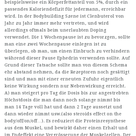
beispielsweise ein Körperfettanteil von 5%, durch ein
passendes Kaloriendefizit für jedermann, erreichbar
wird. In der Bodybuilding Szene ist Clenbuterol von
Jahr zu Jahr immer mehr vertreten, und wird
allerdings oftmals beim unerlaubten Doping
verwendet. Die 1 Wochenpause ist zu bevorzgen, sollte
man eine zwei Wochenpause einlegen ist zu
überlegen, ob man, um einen Einbruch zu verhindern
während dieser Pause Ephedrin verwenden sollte. Auf
Grund dieser Tatsache sollte man von diesem Schema
ehr abstand nehmen, da die Rezeptoren noch gesättigt
sind und man mit einer erneuten Zufuhr eigentlich
keine Wirkung sondern nur Nebenwirkung erreicht.
A) man steigert pro Tag die Dosis bis zur angestrebten
Höchstdosis die man dann noch solange nimmt bis
man 14 Tage voll hat und dann 2 Tage aussetzt und
dann wieder nimmt usw.(also
steroids effect on the
body
/off/on/off…). Es reduziert die Proteinresynthese
aus dem Muskel, und bewirkt daher einen Erhalt und
im Endeffekt eine Vergrösserung der Muskelzellen. Der