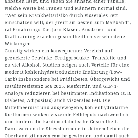
abbauen lässt, und sehen Sie anhand einer Tabelle,
welche Werte bei Frauen und Männern normal sind.
“Wer sein Krankheitsrisiko durch viszerales Fett
einschätzen will, der greift am besten zum Maßband”,
rät Ernährungs-Doc Jörn Klasen. Ausdauer- und
Krafttraining erzielen gesundheitlich verschiedene
Wirkungen.
Günstig wirken ein konsequenter Verzicht auf
gezuckerte Getränke, Fertigprodukte, Transfette und
zu viel Alkohol. Studien zeigen auch Vorteile für eine
moderat kohlenhydratreduzierte Ernährung (Low-
Carb) insbesondere bei Prädiabetes, Übergewicht und
Insulinresistenz Sca 2025. Metformin und GLP-1-
Analoga reduzieren bei bestimmten Indikationen (z. B.
Diabetes, Adipositas) auch viszerales Fett. Die
Mittelmeerdiät und ausgewogene, kohlenhydratarme
Kostformen senken viszerale Fettdepots nachweislich
und fördern die kardiometabolische Gesundheit.
Dann werden die Stresshormone in deinem Leben die
Oberhand
git.navex.com.br
gewinnen und damit auch