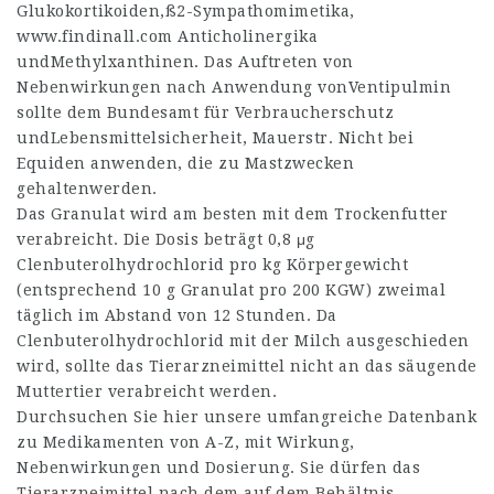
Glukokortikoiden,ß2-Sympathomimetika,
www.findinall.com
Anticholinergika
undMethylxanthinen. Das Auftreten von
Nebenwirkungen nach Anwendung vonVentipulmin
sollte dem Bundesamt für Verbraucherschutz
undLebensmittelsicherheit, Mauerstr. Nicht bei
Equiden anwenden, die zu Mastzwecken
gehaltenwerden.
Das Granulat wird am besten mit dem Trockenfutter
verabreicht. Die Dosis beträgt 0,8 μg
Clenbuterolhydrochlorid pro kg Körpergewicht
(entsprechend 10 g Granulat pro 200 KGW) zweimal
täglich im Abstand von 12 Stunden. Da
Clenbuterolhydrochlorid mit der Milch ausgeschieden
wird, sollte das Tierarzneimittel nicht an das säugende
Muttertier verabreicht werden.
Durchsuchen Sie hier unsere umfangreiche Datenbank
zu Medikamenten von A-Z, mit Wirkung,
Nebenwirkungen und Dosierung. Sie dürfen das
Tierarzneimittel nach dem auf dem Behältnis