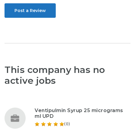
Post a Review
This company has no
active jobs
Ventipulmin Syrup 25 micrograms
ml UPD
(0)