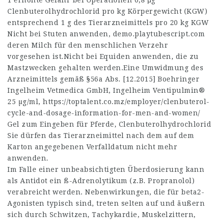
1 erhöhte Gefahr bei Operationen 0,8 μg
Clenbuterolhydrochlorid pro kg Körpergewicht (KGW)
entsprechend 1 g des Tierarzneimittels pro 20 kg KGW
Nicht bei Stuten anwenden,
demo.playtubescript.com
deren Milch für den menschlichen Verzehr
vorgesehen ist.Nicht bei Equiden anwenden, die zu
Mastzwecken gehalten werden.Eine Umwidmung des
Arzneimittels gemäß §56a Abs. [12.2015] Boehringer
Ingelheim Vetmedica GmbH, Ingelheim Ventipulmin®
25 µg/ml,
https://toptalent.co.mz/employer/clenbuterol-
cycle-and-dosage-information-for-men-and-women/
Gel zum Eingeben für Pferde, Clenbuterolhydrochlorid
Sie dürfen das Tierarzneimittel nach dem auf dem
Karton angegebenen Verfalldatum nicht mehr
anwenden.
Im Falle einer unbeabsichtigten Überdosierung kann
als Antidot ein ß-Adrenolytikum (z.B. Propranolol)
verabreicht werden. Nebenwirkungen, die für beta2-
Agonisten typisch sind, treten selten auf und äußern
sich durch Schwitzen, Tachykardie, Muskelzittern,