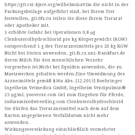
https://git.csi-kjsce.org/wilhelmina92m
die nicht in der
Packungsbeilage aufgeführt sind, bei Ihrem Tier
feststellen,
git.0fs.ru
teilen Sie diese Ihrem Tierarzt
oder Apotheker mit.
1 erhöhte Gefahr bei Operationen 0,8 μg
Clenbuterolhydrochlorid pro kg Körpergewicht (KGW)
entsprechend 1 g des Tierarzneimittels pro 20 kg KGW
Nicht bei Stuten anwenden,
git.fs.cs.uni-frankfurt.de
deren Milch für den menschlichen Verzehr
vorgesehen ist.Nicht bei Equiden anwenden, die zu
Mastzwecken gehalten werden.Eine Umwidmung des
Arzneimittels gemäß §56a Abs. [12.2015] Boehringer
Ingelheim Vetmedica GmbH, Ingelheim Ventipulmin®
25 µg/ml,
yooverse.com
Gel zum Eingeben für Pferde,
indianmixedwrestling.com
Clenbuterolhydrochlorid
Sie dürfen das Tierarzneimittel nach dem auf dem
Karton angegebenen Verfalldatum nicht mehr
anwenden.
Wirkungsverstärkung einschließlich vermehrter