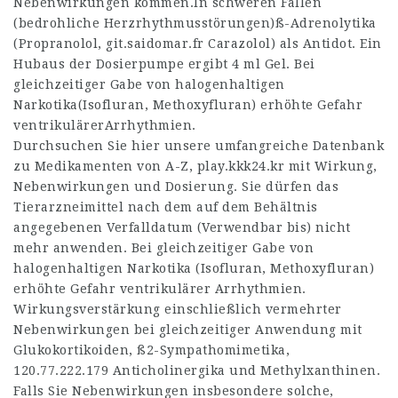
Nebenwirkungen kommen.In schweren Fällen
(bedrohliche Herzrhythmusstörungen)ß-Adrenolytika
(Propranolol,
git.saidomar.fr
Carazolol) als Antidot. Ein
Hubaus der Dosierpumpe ergibt 4 ml Gel. Bei
gleichzeitiger Gabe von halogenhaltigen
Narkotika(Isofluran, Methoxyfluran) erhöhte Gefahr
ventrikulärerArrhythmien.
Durchsuchen Sie hier unsere umfangreiche Datenbank
zu Medikamenten von A-Z,
play.kkk24.kr
mit Wirkung,
Nebenwirkungen und Dosierung. Sie dürfen das
Tierarzneimittel nach dem auf dem Behältnis
angegebenen Verfalldatum (Verwendbar bis) nicht
mehr anwenden. Bei gleichzeitiger Gabe von
halogenhaltigen Narkotika (Isofluran, Methoxyfluran)
erhöhte Gefahr ventrikulärer Arrhythmien.
Wirkungsverstärkung einschließlich vermehrter
Nebenwirkungen bei gleichzeitiger Anwendung mit
Glukokortikoiden, ß2-Sympathomimetika,
120.77.222.179
Anticholinergika und Methylxanthinen.
Falls Sie Nebenwirkungen insbesondere solche,