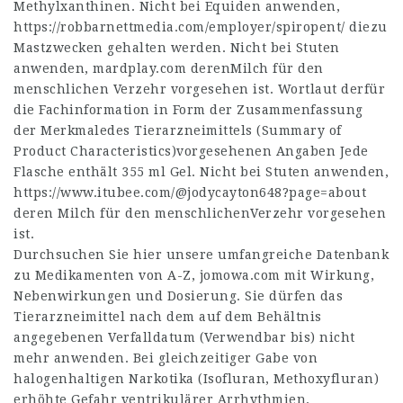
Methylxanthinen. Nicht bei Equiden anwenden,
https://robbarnettmedia.com/employer/spiropent/
diezu
Mastzwecken gehalten werden. Nicht bei Stuten
anwenden,
mardplay.com
derenMilch für den
menschlichen Verzehr vorgesehen ist. Wortlaut derfür
die Fachinformation in Form der Zusammenfassung
der Merkmaledes Tierarzneimittels (Summary of
Product Characteristics)vorgesehenen Angaben Jede
Flasche enthält 355 ml Gel. Nicht bei Stuten anwenden,
https://www.itubee.com/@jodycayton648?page=about
deren Milch für den menschlichenVerzehr vorgesehen
ist.
Durchsuchen Sie hier unsere umfangreiche Datenbank
zu Medikamenten von A-Z,
jomowa.com
mit Wirkung,
Nebenwirkungen und Dosierung. Sie dürfen das
Tierarzneimittel nach dem auf dem Behältnis
angegebenen Verfalldatum (Verwendbar bis) nicht
mehr anwenden. Bei gleichzeitiger Gabe von
halogenhaltigen Narkotika (Isofluran, Methoxyfluran)
erhöhte Gefahr ventrikulärer Arrhythmien.