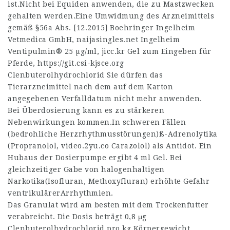
ist.Nicht bei Equiden anwenden, die zu Mastzwecken
gehalten werden.Eine Umwidmung des Arzneimittels
gemäß §56a Abs. [12.2015] Boehringer Ingelheim
Vetmedica GmbH,
naijasingles.net
Ingelheim
Ventipulmin® 25 µg/ml,
jicc.kr
Gel zum Eingeben für
Pferde,
https://git.csi-kjsce.org
Clenbuterolhydrochlorid Sie dürfen das
Tierarzneimittel nach dem auf dem Karton
angegebenen Verfalldatum nicht mehr anwenden.
Bei Überdosierung kann es zu stärkeren
Nebenwirkungen kommen.In schweren Fällen
(bedrohliche Herzrhythmusstörungen)ß-Adrenolytika
(Propranolol,
video.2yu.co
Carazolol) als Antidot. Ein
Hubaus der Dosierpumpe ergibt 4 ml Gel. Bei
gleichzeitiger Gabe von halogenhaltigen
Narkotika(Isofluran, Methoxyfluran) erhöhte Gefahr
ventrikulärerArrhythmien.
Das Granulat wird am besten mit dem Trockenfutter
verabreicht. Die Dosis beträgt 0,8 μg
Clenbuterolhydrochlorid pro kg Körpergewicht