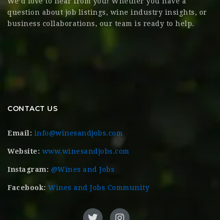
We’d love to hear from you! Whether you have a
question about job listings, wine industry insights, or
business collaborations, our team is ready to help.
CONTACT US
Email:
info@winesandjobs.com
Website:
www.winesandjobs.com
Instagram:
@Wines and Jobs
Facebook:
Wines and Jobs Community