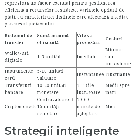
reprezintă un factor esențial pentru gestionarea
eficientă a resurselor restrânse. Variatele opțiuni de
plată au caracteristici distincte care afectează imediat
parcursul jucătorului:
Sistemul de
Sumă minimă
Viteza
Costuri
transfer
obișnuită
procesării
Minime
Wallet-uri
1-5 unități
Imediate
sau
digitale
inexistente
Instrumente
5-10 unități
Instantanee
Fluctuante
card
valutare
Transferuri
10-20 unități
1-3 zile
Medii spre
bancare
monetare
lucrătoare
mari
Contravaloare 5-
10-60
Criptomonede
15 unități
minute de
Mici
monetare
așteptare
Strategii inteligente