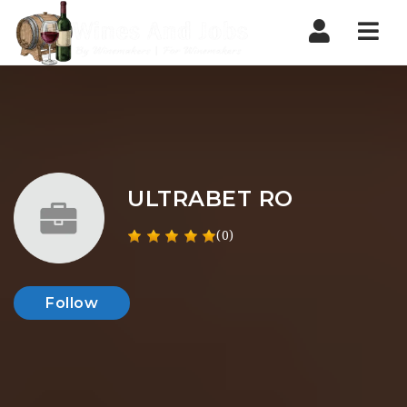
Nav
ULTRABET RO
(0)
Follow