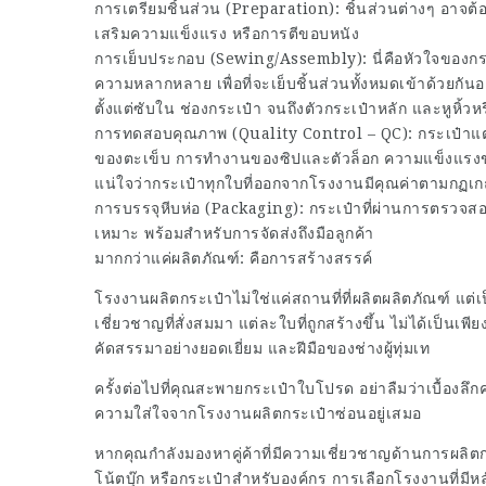
การเตรียมชิ้นส่วน (Preparation): ชิ้นส่วนต่างๆ อาจต้อ
เสริมความแข็งแรง หรือการตีขอบหนัง
การเย็บประกอบ (Sewing/Assembly): นี่คือหัวใจของกระบ
ความหลากหลาย เพื่อที่จะเย็บชิ้นส่วนทั้งหมดเข้าด้วยกั
ตั้งแต่ซับใน ช่องกระเป๋า จนถึงตัวกระเป๋าหลัก และหูหิ้
การทดสอบคุณภาพ (Quality Control – QC): กระเป๋าแต่
ของตะเข็บ การทำงานของซิปและตัวล็อก ความแข็งแรงของ
แน่ใจว่ากระเป๋าทุกใบที่ออกจากโรงงานมีคุณค่าตามกฏเก
การบรรจุหีบห่อ (Packaging): กระเป๋าที่ผ่านการตรวจสอ
เหมาะ พร้อมสำหรับการจัดส่งถึงมือลูกค้า
มากกว่าแค่ผลิตภัณฑ์: คือการสร้างสรรค์
โรงงานผลิตกระเป๋าไม่ใช่แค่สถานที่ที่ผลิตผลิตภัณฑ์ แ
เชี่ยวชาญที่สั่งสมมา แต่ละใบที่ถูกสร้างขึ้น ไม่ได้เป็นเพีย
คัดสรรมาอย่างยอดเยี่ยม และฝีมือของช่างผู้ทุ่มเท
ครั้งต่อไปที่คุณสะพายกระเป๋าใบโปรด อย่าลืมว่าเบื้อ
ความใส่ใจจากโรงงานผลิตกระเป๋าซ่อนอยู่เสมอ
หากคุณกำลังมองหาคู่ค้าที่มีความเชี่ยวชาญด้านการผลิตก
โน้ตบุ๊ก หรือกระเป๋าสำหรับองค์กร การเลือกโรงงานที่ม