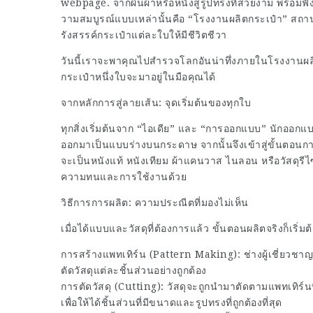
webpage. จากผืนผ้าหรือหนังสู่รูปทรงที่สวยงาม พร้อมฟั
วามสมบูรณ์แบบเหล่านั้นคือ “โรงงานผลิตกระเป๋า” สถาน
รังสรรค์กระเป๋าแต่ละใบให้มีชีวิตชีวา
วันนี้เราจะพาคุณไปสำรวจโลกอันน่าทึ่งภายในโรงงานผลิ
กระเป๋าหนึ่งใบจะมาอยู่ในมือคุณได้
จากหลักการสู่ลายเส้น: จุดเริ่มต้นของทุกใบ
ทุกสิ่งเริ่มต้นจาก “ไอเดีย” และ “การออกแบบ” นักออ
ออกมาเป็นแบบร่างบนกระดาษ จากนั้นจึงเข้าสู่ขั้นตอนการ
จะเป็นหนังแท้ หนังเทียม ผ้าแคนวาส ไนลอน หรือวัสดุรีไ
ความทนและการใช้งานด้วย
วิธีการการผลิต: ความประณีตที่มองไม่เห็น
เมื่อได้แบบและวัสดุที่ต้องการแล้ว ขั้นตอนผลิตจริงก็เริ่มต้
การสร้างแพทเทิร์น (Pattern Making): ช่างผู้เชี่ยวชาญจ
ตัดวัสดุแต่ละชิ้นส่วนอย่างถูกต้อง
การตัดวัสดุ (Cutting): วัสดุจะถูกนำมาตัดตามแพทเทิร์นท
เพื่อให้ได้ชิ้นส่วนที่มีขนาดและรูปทรงที่ถูกต้องที่สุด