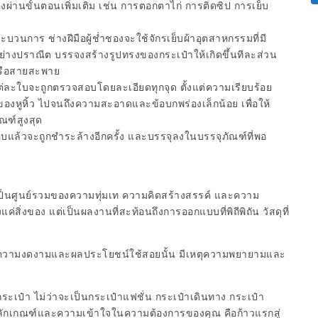
งผ่านขั้นตอนเพิ่มเติม เช่น การตอกตาไก่ การติดซิป การเย็บ
วนการ ช่างฝีมือผู้ช่ำชองจะใช้จักรเย็บผ้าอุตสาหกรรมที่มี
นอย่างปราณีต บรรจงสร้างรูปทรงของกระเป๋าให้เกิดขึ้นทีละส่วน
วหรือสายสะพาย
ละใบจะถูกตรวจสอบโดยละเอียดทุกจุด ตั้งแต่ความเรียบร้อย
หูหิ้ว ไปจนถึงความสะอาดและข้อบกพร่องเล็กน้อย เพื่อให้
ณฑ์สูงสุด
บแล้วจะถูกชำระล้างอีกครั้ง และบรรจุลงในบรรจุภัณฑ์ที่พอ
ต่เป็นศูนย์รวมของความทุ่มเท ความคิดสร้างสรรค์ และความ
งแค่สิ่งของ แต่เป็นผลงานที่สะท้อนถึงการออกแบบที่พิถีพิถัน วัสดุที่
งลึกความงดงามและผลประโยชน์ใช้สอยนั้น มีเหตุความพยายามและ
ระเป๋า ไม่ว่าจะเป็นกระเป๋าแฟชั่น กระเป๋าเดินทาง กระเป๋า
ีหลักเกณฑ์และความเข้าใจในความต้องการของคุณ คือก้าวแรกสู่