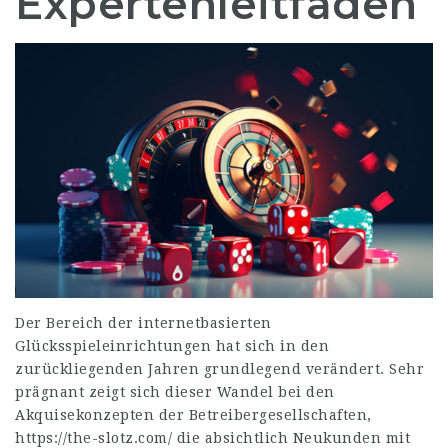
Expertenleitfaden
Der Bereich der internetbasierten
Glücksspieleinrichtungen hat sich in den
zurückliegenden Jahren grundlegend verändert. Sehr
prägnant zeigt sich dieser Wandel bei den
Akquisekonzepten der Betreibergesellschaften,
https://the-slotz.com/
die absichtlich Neukunden mit