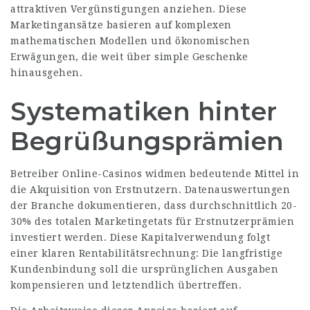
attraktiven Vergünstigungen anziehen. Diese
Marketingansätze basieren auf komplexen
mathematischen Modellen und ökonomischen
Erwägungen, die weit über simple Geschenke
hinausgehen.
Systematiken hinter
Begrüßungsprämien
Betreiber Online-Casinos widmen bedeutende Mittel in
die Akquisition von Erstnutzern. Datenauswertungen
der Branche dokumentieren, dass durchschnittlich 20-
30% des totalen Marketingetats für Erstnutzerprämien
investiert werden. Diese Kapitalverwendung folgt
einer klaren Rentabilitätsrechnung: Die langfristige
Kundenbindung soll die ursprünglichen Ausgaben
kompensieren und letztendlich übertreffen.