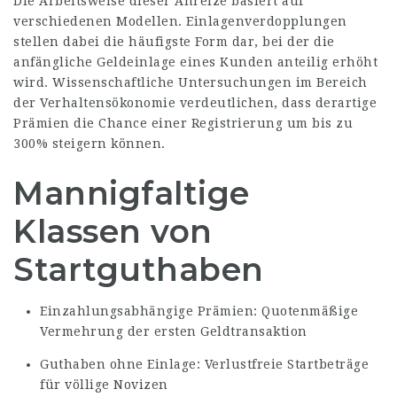
Die Arbeitsweise dieser Anreize basiert auf
verschiedenen Modellen. Einlagenverdopplungen
stellen dabei die häufigste Form dar, bei der die
anfängliche Geldeinlage eines Kunden anteilig erhöht
wird. Wissenschaftliche Untersuchungen im Bereich
der Verhaltensökonomie verdeutlichen, dass derartige
Prämien die Chance einer Registrierung um bis zu
300% steigern können.
Mannigfaltige
Klassen von
Startguthaben
Einzahlungsabhängige Prämien: Quotenmäßige
Vermehrung der ersten Geldtransaktion
Guthaben ohne Einlage: Verlustfreie Startbeträge
für völlige Novizen