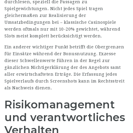
durchlesen, speziell die Passagen zu
Spielgewichtungen. Nicht jedes Spiel tragen
gleichermaßen zur Realisierung der
Umsatzbedingungen bei – klassische Casinospiele
werden oftmals nur mit 10-20% gewichtet, während
Slots meist komplett berücksichtigt werden.
Ein anderer wichtiger Punkt betrifft die Obergrenzen
für Einsätze während der Bonusnutzung. Exzesse
dieser Schwellenwerte führen in der Regel zur
gänzlichen Nichtigerklärung der des Angebots samt
aller erwirtschafteten Erträge. Die Erfassung jedes
Spielverlaufs durch Screenshots kann im Rechtsstreit
als Nachweis dienen.
Risikomanagement
und verantwortliches
Verhalten