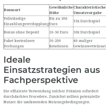
Gewöhnliche
Charakteristische
Bonusart
Höhe
Umsatzvorgabe
Vollständige
Bis zu 500
35x Durchspiel
Einzahlungsverdopplung
Euro
Bonus ohne Deposit
10-50 Euro
50x Durchspiel
Paket kostenloser
50-200
40-maliger
Drehungen
Rotationen
Gewinnwetteinsat
Ideale
Einsatzstrategien aus
Fachperspektive
Die effiziente Verwendung solcher Prämien erfordert
durchdachtes Procedere. Zunächst sollten potenzielle
Nutzer die umfassenden Nutzungsbedingungen