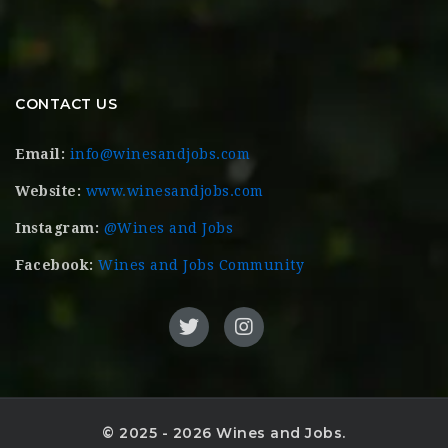
CONTACT US
Email:
info@winesandjobs.com
Website:
www.winesandjobs.com
Instagram:
@Wines and Jobs
Facebook:
Wines and Jobs Community
© 2025 - 2026 Wines and Jobs.