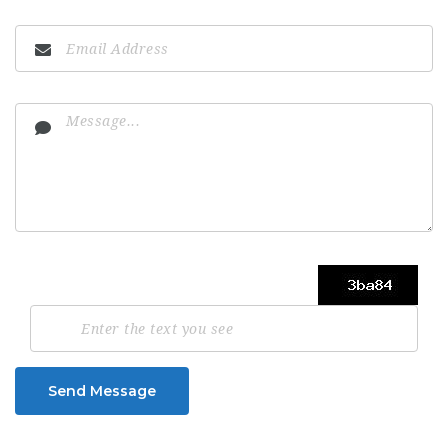
Send Message