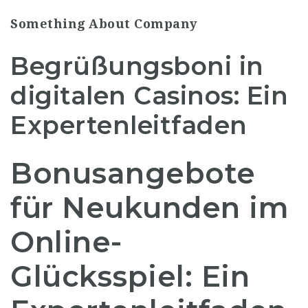
Something About Company
Begrüßungsboni in
digitalen Casinos: Ein
Expertenleitfaden
Bonusangebote
für Neukunden im
Online-
Glücksspiel: Ein