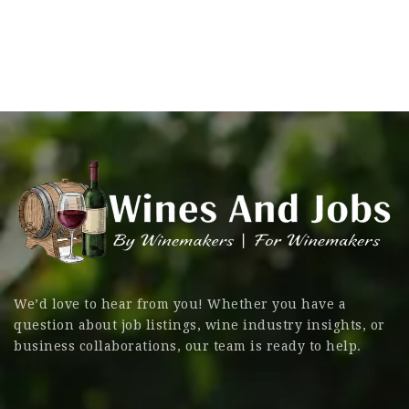
We’d love to hear from you! Whether you have a
question about job listings, wine industry insights, or
business collaborations, our team is ready to help.