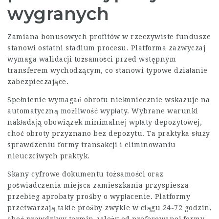
wygranych
Zamiana bonusowych profitów w rzeczywiste fundusze
stanowi ostatni stadium procesu. Platforma zazwyczaj
wymaga walidacji tożsamości przed wstępnym
transferem wychodzącym, co stanowi typowe działanie
zabezpieczające.
Spełnienie wymagań obrotu niekoniecznie wskazuje na
automatyczną możliwość wypłaty. Wybrane warunki
nakładają obowiązek minimalnej wpłaty depozytowej,
choć obroty przyznano bez depozytu. Ta praktyka służy
sprawdzeniu formy transakcji i eliminowaniu
nieuczciwych praktyk.
Skany cyfrowe dokumentu tożsamości oraz
poświadczenia miejsca zamieszkania przyspiesza
przebieg aprobaty prośby o wypłacenie. Platformy
przetwarzają takie prośby zwykle w ciągu 24-72 godzin,