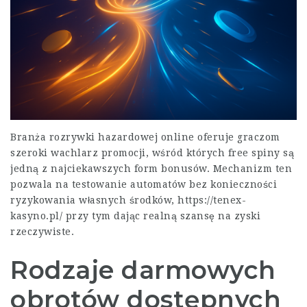
Branża rozrywki hazardowej online oferuje graczom
szeroki wachlarz promocji, wśród których free spiny są
jedną z najciekawszych form bonusów. Mechanizm ten
pozwala na testowanie automatów bez konieczności
ryzykowania własnych środków,
https://tenex-
kasyno.pl/
przy tym dając realną szansę na zyski
rzeczywiste.
Rodzaje darmowych
obrotów dostępnych