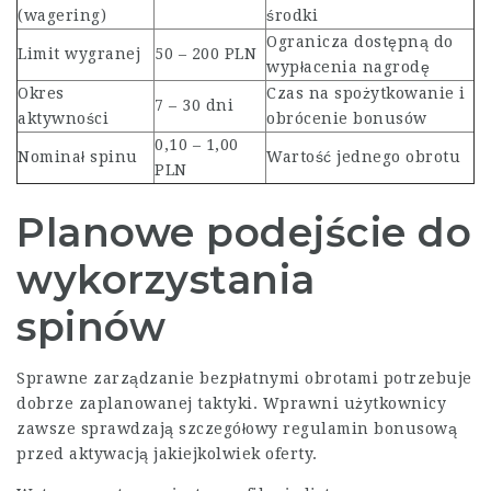
(wagering)
środki
Ogranicza dostępną do
Limit wygranej
50 – 200 PLN
wypłacenia nagrodę
Okres
Czas na spożytkowanie i
7 – 30 dni
aktywności
obrócenie bonusów
0,10 – 1,00
Nominał spinu
Wartość jednego obrotu
PLN
Planowe podejście do
wykorzystania
spinów
Sprawne zarządzanie bezpłatnymi obrotami potrzebuje
dobrze zaplanowanej taktyki. Wprawni użytkownicy
zawsze sprawdzają szczegółowy regulamin bonusową
przed aktywacją jakiejkolwiek oferty.