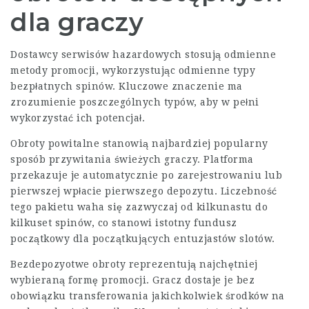
dla graczy
Dostawcy serwisów hazardowych stosują odmienne
metody promocji, wykorzystując odmienne typy
bezpłatnych spinów. Kluczowe znaczenie ma
zrozumienie poszczególnych typów, aby w pełni
wykorzystać ich potencjał.
Obroty powitalne stanowią najbardziej popularny
sposób przywitania świeżych graczy. Platforma
przekazuje je automatycznie po zarejestrowaniu lub
pierwszej wpłacie pierwszego depozytu. Liczebność
tego pakietu waha się zazwyczaj od kilkunastu do
kilkuset spinów, co stanowi istotny fundusz
początkowy dla początkujących entuzjastów slotów.
Bezdepozyotwe obroty reprezentują najchętniej
wybieraną formę promocji. Gracz dostaje je bez
obowiązku transferowania jakichkolwiek środków na