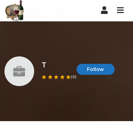
Nav
T
Follow
(0)