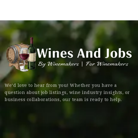
We’d love to hear from you! Whether you have a
question about job listings, wine industry insights, or
business collaborations, our team is ready to help.