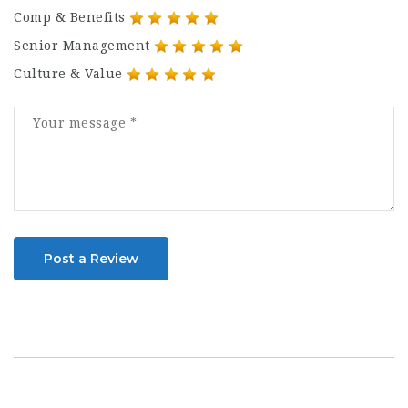
Comp & Benefits
Senior Management
Culture & Value
Post a Review