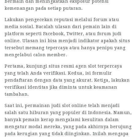
bermain dan meningkatkan eksposur potensi
kemenangan pada setiap putaran.
Lakukan pengecekan reputasi melalui forum atau
media sosial. Bacalah ulasan dari pemain lain di
platform seperti Facebook, Twitter, atau forum judi
online. Ulasan ini bisa menjadi indikator apakah situs
tersebut memang tepercaya atau hanya penipu yang
mengelabui calon member.
Pertama, kunjungi situs resmi agen slot terpercaya
yang telah Anda verifikasi. Kedua, isi formulir
pendaftaran dengan data yang akurat. Ketiga, lakukan
verifikasi identitas jika diminta untuk keamanan
tambahan.
Saat ini, permainan judi slot online telah menjadi
salah satu hiburan yang populer di Indonesia. Namun,
banyak pemain kerap mengalami kesulitan dalam
mengatur modal mereka, yang pada akhirnya berujung
pada kerugian yang tidak diinginkan. Inilah mengapa