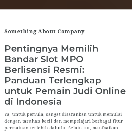
Something About Company
Pentingnya Memilih
Bandar Slot MPO
Berlisensi Resmi:
Panduan Terlengkap
untuk Pemain Judi Online
di Indonesia
Ya, untuk pemula, sangat disarankan untuk memulai
dengan taruhan kecil dan mempelajari berbagai fitur
permainan terlebih dahulu. Selain itu, manfaatkan