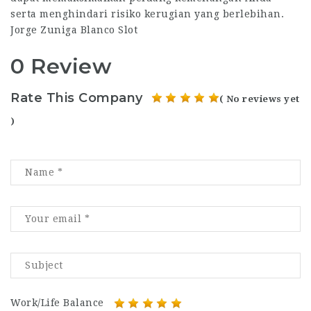
serta menghindari risiko kerugian yang berlebihan.
Jorge Zuniga Blanco Slot
0 Review
Rate This Company
( No reviews yet
)
Work/Life Balance