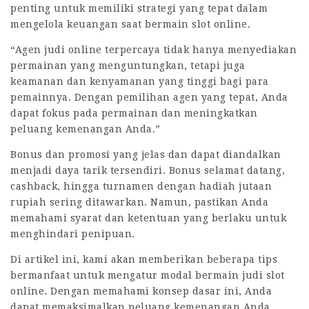
penting untuk memiliki strategi yang tepat dalam
mengelola keuangan saat bermain slot online.
“Agen judi online terpercaya tidak hanya menyediakan
permainan yang menguntungkan, tetapi juga
keamanan dan kenyamanan yang tinggi bagi para
pemainnya. Dengan pemilihan agen yang tepat, Anda
dapat fokus pada permainan dan meningkatkan
peluang kemenangan Anda.”
Bonus dan promosi yang jelas dan dapat diandalkan
menjadi daya tarik tersendiri. Bonus selamat datang,
cashback, hingga turnamen dengan hadiah jutaan
rupiah sering ditawarkan. Namun, pastikan Anda
memahami syarat dan ketentuan yang berlaku untuk
menghindari penipuan.
Di artikel ini, kami akan memberikan beberapa tips
bermanfaat untuk mengatur modal bermain judi slot
online. Dengan memahami konsep dasar ini, Anda
dapat memaksimalkan peluang kemenangan Anda