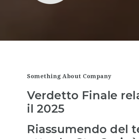
Something About Company
Verdetto Finale rel
il 2025
Riassumendo del te