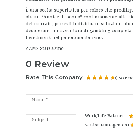
È una scelta superlativa per coloro che predilige 
sia un “hunter di bonus” continuamente alla ric
del mercato, potresti individuare soluzioni più 
desiderano un’avventura di gambling completa pr
benchmark nel panorama italiano.
AAMS StarCasinò
0 Review
Rate This Company
( No rev
Work/Life Balance
Senior Management