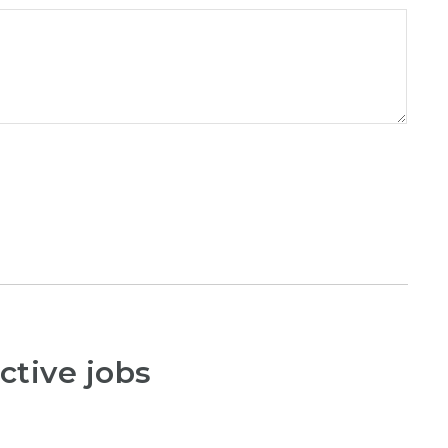
ctive jobs