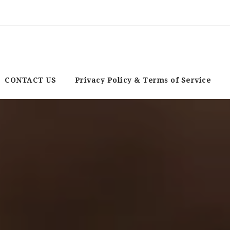
CONTACT US
Privacy Policy & Terms of Service