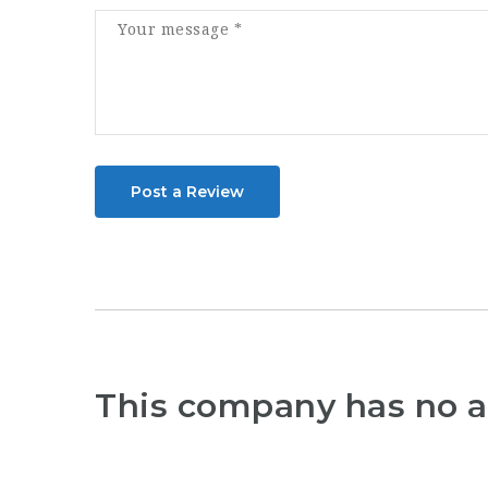
Post a Review
This company has no a