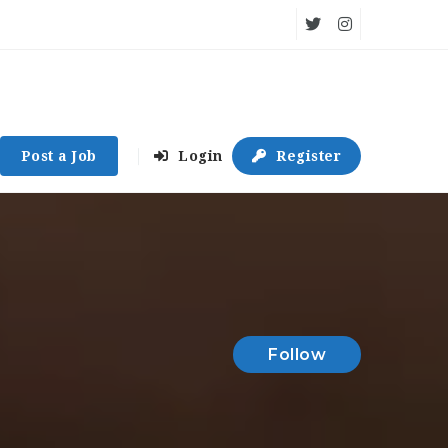
Post a Job
Login
Register
Follow