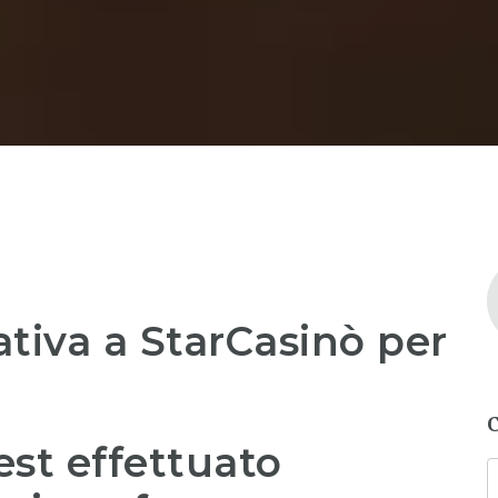
ativa a StarCasinò per
st effettuato