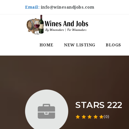
Email:
info@winesandjobs.com
HOME
NEW LISTING
BLOGS
STARS 222
(0)