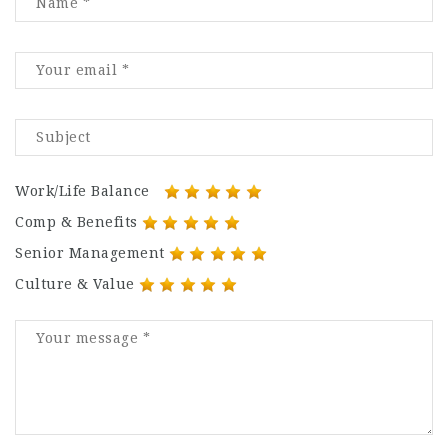
Work/Life Balance
Comp & Benefits
Senior Management
Culture & Value