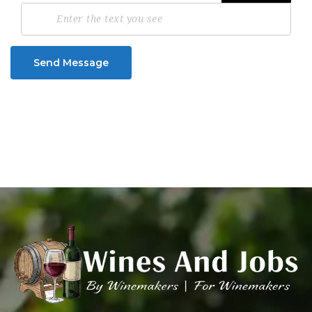
Send Message