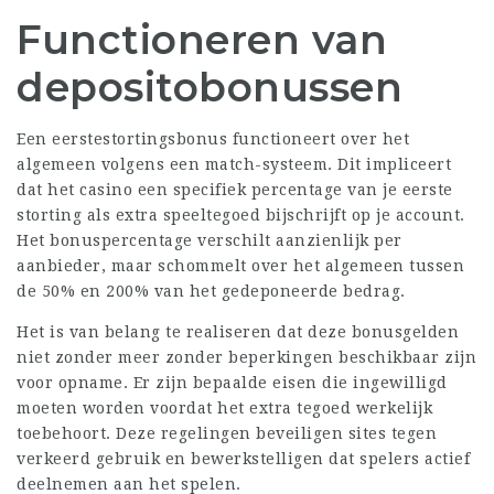
Functioneren van
depositobonussen
Een eerstestortingsbonus functioneert over het
algemeen volgens een match-systeem. Dit impliceert
dat het casino een specifiek percentage van je eerste
storting als extra speeltegoed bijschrijft op je account.
Het bonuspercentage verschilt aanzienlijk per
aanbieder, maar schommelt over het algemeen tussen
de 50% en 200% van het gedeponeerde bedrag.
Het is van belang te realiseren dat deze bonusgelden
niet zonder meer zonder beperkingen beschikbaar zijn
voor opname. Er zijn bepaalde eisen die ingewilligd
moeten worden voordat het extra tegoed werkelijk
toebehoort. Deze regelingen beveiligen sites tegen
verkeerd gebruik en bewerkstelligen dat spelers actief
deelnemen aan het spelen.