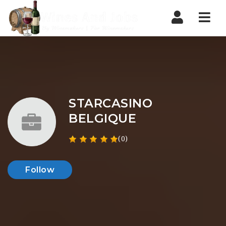
Nav
STARCASINO
BELGIQUE
(0)
Follow