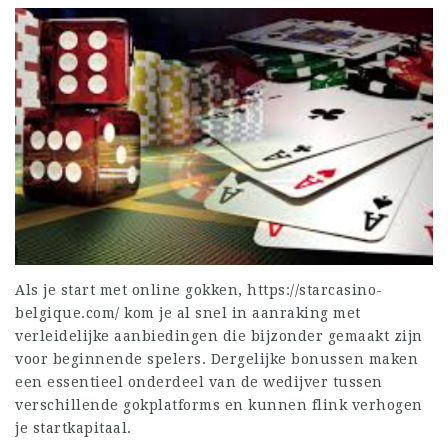
Als je start met online gokken,
https://starcasino-
belgique.com/
kom je al snel in aanraking met
verleidelijke aanbiedingen die bijzonder gemaakt zijn
voor beginnende spelers. Dergelijke bonussen maken
een essentieel onderdeel van de wedijver tussen
verschillende gokplatforms en kunnen flink verhogen
je startkapitaal.