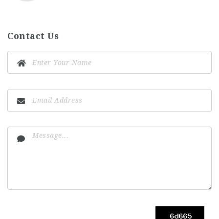
Contact Us