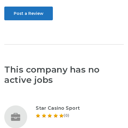
Post a Review
This company has no
active jobs
Star Casino Sport
(0)