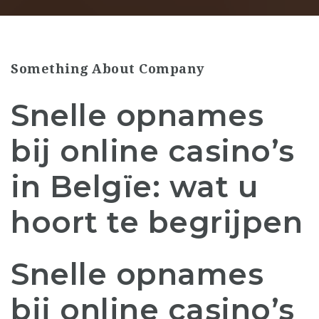
Something About Company
Snelle opnames
bij online casino’s
in Belgïe: wat u
hoort te begrijpen
Snelle opnames
bij online casino’s