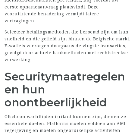
identiteitsdocumenten preventief, nog voordat uw
eerste opnameaanvraag plaatsvindt. Deze
vooruitziende benadering vermijdt latere
vertragingen.
Selecteer betalingsmethoden die beroemd zijn om hun
snelheid en die geliefd zijn binnen de Belgische markt.
E-wallets verzorgen doorgaans de vlugste transacties,
gevolgd door actuele bankmethoden met rechtstreekse
verwerking.
Securitymaatregelen
en hun
onontbeerlijkheid
Ofschoon wachttijden irritant kunnen zijn, dienen ze
essentiële doelen. Platforms moeten voldoen aan AML-
regelgeving en moeten ongebruikelijke activiteiten