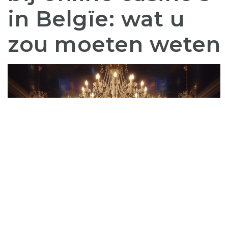
in Belgïe: wat u
zou moeten weten