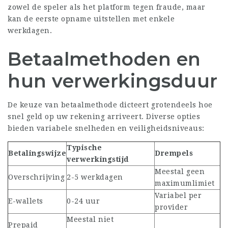
zowel de speler als het platform tegen fraude, maar
kan de eerste opname uitstellen met enkele
werkdagen.
Betaalmethoden en
hun verwerkingsduur
De keuze van betaalmethode dicteert grotendeels hoe
snel geld op uw rekening arriveert. Diverse opties
bieden variabele snelheden en veiligheidsniveaus:
Typische
Betalingswijze
Drempels
verwerkingstijd
Meestal geen
Overschrijving
2-5 werkdagen
maximumlimiet
Variabel per
E-wallets
0-24 uur
provider
Meestal niet
Prepaid