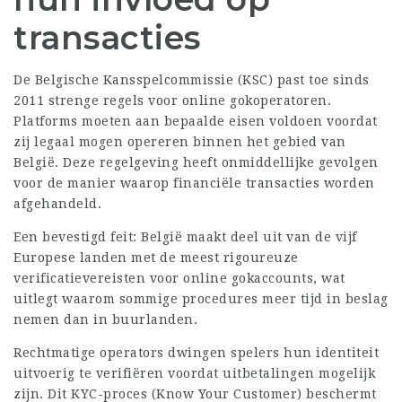
transacties
De Belgische Kansspelcommissie (KSC) past toe sinds
2011 strenge regels voor online gokoperatoren.
Platforms moeten aan bepaalde eisen voldoen voordat
zij legaal mogen opereren binnen het gebied van
België. Deze regelgeving heeft onmiddellijke gevolgen
voor de manier waarop financiële transacties worden
afgehandeld.
Een bevestigd feit: België maakt deel uit van de vijf
Europese landen met de meest rigoureuze
verificatievereisten voor online gokaccounts, wat
uitlegt waarom sommige procedures meer tijd in beslag
nemen dan in buurlanden.
Rechtmatige operators dwingen spelers hun identiteit
uitvoerig te verifiëren voordat uitbetalingen mogelijk
zijn. Dit KYC-proces (Know Your Customer) beschermt