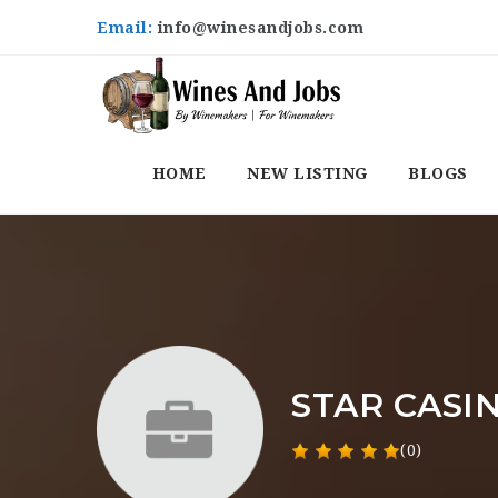
Email:
info@winesandjobs.com
HOME
NEW LISTING
BLOGS
STAR CASI
(0)