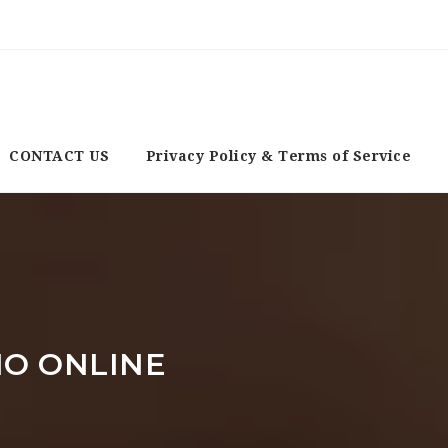
CONTACT US
Privacy Policy & Terms of Service
NO ONLINE