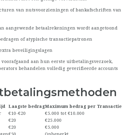
facturen van nutsvoorzieningen of bankafschriften van
 van aangewende betaalrekeningen wordt aangetoond
edragen of atypische transactiepatronen
 extra beveiligingslagen
 voorafgaand aan hun eerste uitbetalingsverzoek,
operators behandelen volledig geverifieerde accounts
Uitbetalingsmethoden
ijd
Laagste bedrag
Maximum bedrag per Transactie
r
€10-€20
€5.000 tot €10.000
€20
€25.000
€20
€5.000
agen
€50
Onbeperkt