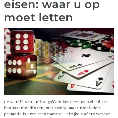
eisen: waar u op
moet letten
De wereld van online gokken kent een overvloed aan
bonusaanbiedingen,
star casino
maar niet iedere
promotie is even transparant. Talrijke spelers worden