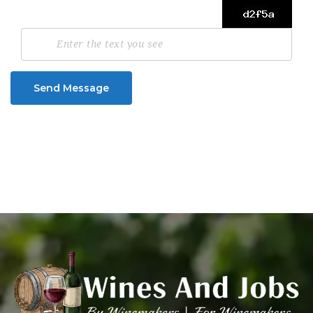
Send Message