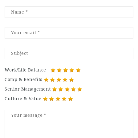
Work/Life Balance
Comp & Benefits
Senior Management
Culture & Value