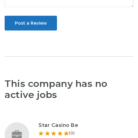
Post a Review
This company has no
active jobs
Star Casino Be
(0)