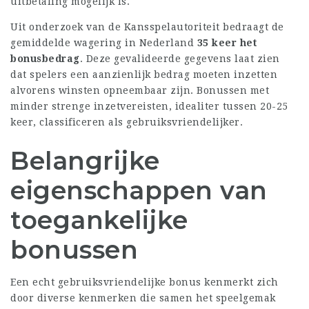
uitbetaling mogelijk is.
Uit onderzoek van de Kansspelautoriteit bedraagt de
gemiddelde wagering in Nederland
35 keer het
bonusbedrag
. Deze gevalideerde gegevens laat zien
dat spelers een aanzienlijk bedrag moeten inzetten
alvorens winsten opneembaar zijn. Bonussen met
minder strenge inzetvereisten, idealiter tussen 20-25
keer, classificeren als gebruiksvriendelijker.
Belangrijke
eigenschappen van
toegankelijke
bonussen
Een echt gebruiksvriendelijke bonus kenmerkt zich
door diverse kenmerken die samen het speelgemak