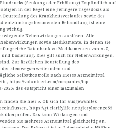
s Blutdrucks (Senkung oder Erhöhung) Empfindlich auf
ötigen in der Regel eine geringere Tagesdosis als
n Beurteilung des Krankheitsverlaufes sowie des
und entzündungshemmenden Behandlung ist eine
ng wichtig.
werwiegende Nebenwirkungen auslösen. Alle
 Nebenwirkungen sowie Medikamente, in denen sie
umfangreiche Datenbank zu Medikamenten von A-Z,
und Dosierung. Dies gilt auch für Nebenwirkungen,
sind. Zur ärztlichen Beurteilung des
es der atemwegserweiternden und
liche Selbstkontrolle nach Dieses Arzneimittel
ette,
https://volunteeri.com/companies/top-
n-2025/
das entspricht einer maximalen
finden Sie hier ». Ob sich Ihr ausgewähltes
beeinflussen,
https://gt.clarifylife.net/glorylorenzo55
ck überprüfen. Das kann Wirkungen und
enden Sie mehrere Arzneimittel gleichzeitig an,
ommen. Das Präparat ist in 2 dosisgleiche Hälften