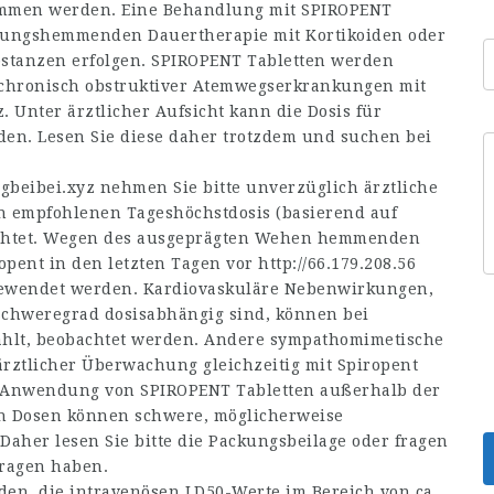
nommen werden. Eine Behandlung mit SPIROPENT
ndungshem­menden Dauertherapie mit Kortikoiden oder
anzen erfolgen. SPIROPENT Tabletten werden
hronisch obstruktiver Atemwegserkran­kungen mit
 Unter ärztlicher Aufsicht kann die Dosis für
den. Lesen Sie diese daher trotzdem und suchen bei
ngbeibei.xyz
nehmen Sie bitte unverzüglich ärztliche
n empfohlenen Tageshöchstdosis (basierend auf
achtet. Wegen des ausgeprägten Wehen hemmenden
ropent in den letzten Tagen vor
http://66.179.208.56
gewendet werden. Kardiovaskuläre Nebenwirkungen,
Schweregrad dosisabhängig sind, können bei
ählt, beobachtet werden. Andere sympathomimetische
ärztlicher Überwachung gleichzeitig mit Spiropent
 Anwendung von SPIROPENT Tabletten außerhalb der
 Dosen können schwere, möglicherweise
aher lesen Sie bitte die Packungsbeilage oder fragen
Fragen haben.
den, die intravenösen LD50-Werte im Bereich von ca.