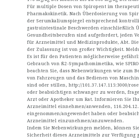
Für multiple Dosen von Spiropent im therapeuti
Pharmakokinetik. Nach Überdosierung von Spiro
der Serumkaliumspiegel entsprechend kontrolli
gastrointestinale Beschwerden einschließlich 
Gesundheitsberufen sind aufgefordert, jeden V
für Arzneimittel und Medizinprodukte, Abt. D
der Zulassung ist von großer Wichtigkeit. Me
Es ist für den Patienten möglicherweise gefährl
Gebrauch von ß2-Sympathomimetika, wie SPIROP
beachten Sie, dass Nebenwirkungen wie zum Bei
von Fahrzeugen und das Bedienen von Maschin
sind oder stillen,
http://101.37.147.115:3000/ros
oder beabsichtigen schwanger zu werden, frage
Arzt oder Apotheker um Rat. Informieren Sie I
Arzneimittel einnehmen/anwenden,
116.204.12
eingenommen/angewendet haben oder beabsich
Arzneimittel einzunehmen/anzuwenden.
Indem Sie Nebenwirkungen melden, können Sie 
Sicherheit dieses Arzneimittels zur Verfügung