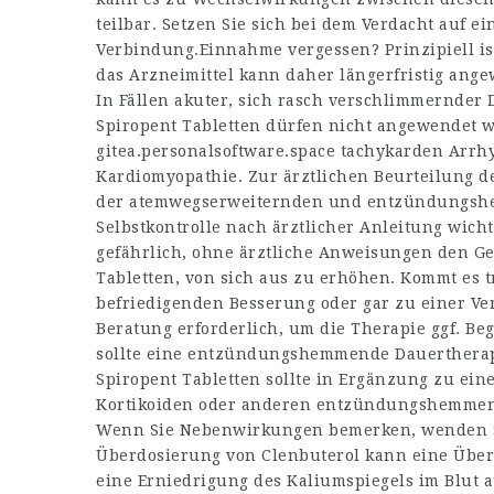
teilbar. Setzen Sie sich bei dem Verdacht auf 
Verbindung.Einnahme vergessen? Prinzipiell is
das Arzneimittel kann daher längerfristig an
In Fällen akuter, sich rasch verschlimmernde
Spiropent Tabletten dürfen nicht angewendet 
gitea.personalsoftware.space
tachykarden Arrhy
Kardiomyopathie. Zur ärztlichen Beurteilung d
der atemwegserwei­ternden und entzündungshe
Selbstkontrolle nach ärztlicher Anleitung wicht
gefährlich, ohne ärztliche Anweisungen den G
Tabletten, von sich aus zu erhöhen. Kommt es 
befriedigenden Besserung oder gar zu einer Ve
Beratung erforderlich, um die Therapie ggf. Be
sollte eine entzündungshemmende Dauertherap
Spiropent Tabletten sollte in Ergänzung zu e
Kortikoiden oder anderen entzündungshemmen
Wenn Sie Nebenwirkungen bemerken, wenden Sie
Überdosierung von Clenbuterol kann eine Über
eine Erniedrigung des Kaliumspiegels im Blut 