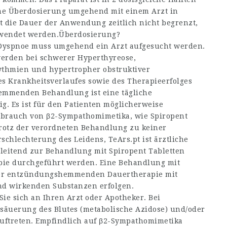
eine Überdosierung umgehend mit einem Arzt in
t die Dauer der Anwendung zeitlich nicht begrenzt,
gewendet werden.Überdosierung?
r Dyspnoe muss umgehend ein Arzt aufgesucht werden.
werden bei schwerer Hyperthyreose,
thmien und hypertropher obstruktiver
es Krankheitsverlaufes sowie des Therapieerfolges
m­menden Behandlung ist eine tägliche
ig. Es ist für den Patienten möglicherweise
ebrauch von β2-Sympathomimetika, wie Spiropent
trotz der verordneten Behandlung zu keiner
rschlechterung des Leidens,
TeArs.pt
ist ärztliche
gleitend zur Behandlung mit Spiropent Tabletten
ie durchgeführt werden. Eine Behandlung mit
iner entzündungshem­menden Dauertherapie mit
d wirkenden Substanzen erfolgen.
 sich an Ihren Arzt oder Apotheker. Bei
säuerung des Blutes (metabolische Azidose) und/oder
auftreten. Empfindlich auf β2-Sympathomimetika