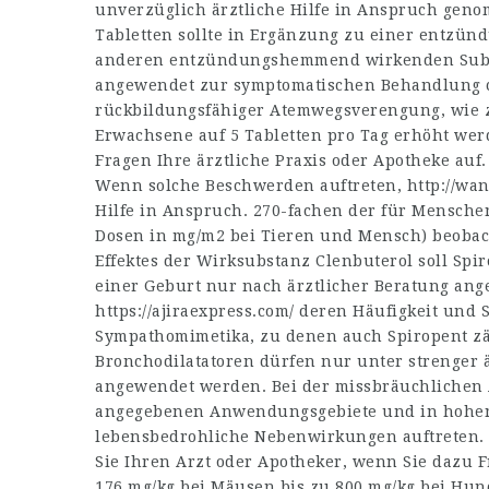
unverzüglich ärztliche Hilfe in Anspruch ge
Tabletten sollte in Ergänzung zu einer entzü
anderen entzündungshemmend wirkenden Subst
angewendet zur symptomatischen Behandlung c
rückbildungsfähiger Atemwegsverengung, wie z.
Erwachsene auf 5 Tabletten pro Tag erhöht wer
Fragen Ihre ärztliche Praxis oder Apotheke auf.
Wenn solche Beschwerden auftreten,
http://wa
Hilfe in Anspruch. 270-fachen der für Mensche
Dosen in mg/m2 bei Tieren und Mensch) beob
Effektes der Wirksubstanz Clenbuterol soll Spi
einer Geburt nur nach ärztlicher Beratung an
https://ajiraexpress.com/
deren Häufigkeit und 
Sympathomimetika, zu denen auch Spiropent z
Bronchodilatatoren dürfen nur unter strenger 
angewendet werden. Bei der missbräuchlichen
angegebenen Anwendungsgebiete und in hohen
lebensbedrohliche Nebenwirkungen auftreten. D
Sie Ihren Arzt oder Apotheker, wenn Sie dazu 
176 mg/kg bei Mäusen bis zu 800 mg/kg bei Hun