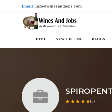
Email:
info@winesandjobs.com
HOME
NEW LISTING
BLOGS
SPIROPEN
(0)