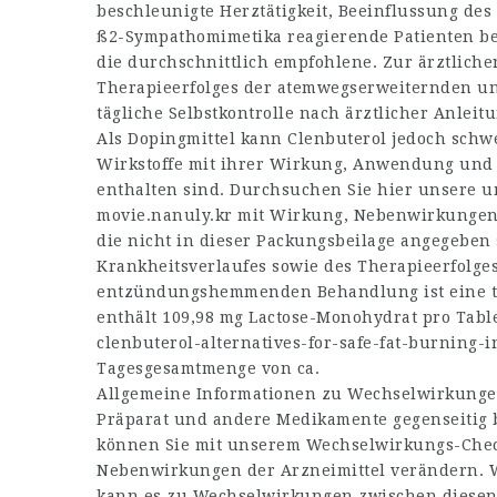
beschleunigte Herztätigkeit, Beeinflussung de
ß2-Sympathomimetika reagierende Patienten ben
die durchschnittlich empfohlene. Zur ärztliche
Therapieerfolges der atemwegserweiternden 
tägliche Selbstkontrolle nach ärztlicher Anleitu
Als Dopingmittel kann Clenbuterol jedoch sch
Wirkstoffe mit ihrer Wirkung, Anwendung und
enthalten sind. Durchsuchen Sie hier unsere 
movie.nanuly.kr
mit Wirkung, Nebenwirkungen 
die nicht in dieser Packungsbeilage angegeben 
Krankheitsverlaufes sowie des Therapieerfolg
entzündungshemmenden Behandlung ist eine täg
enthält 109,98 mg Lactose-Monohydrat pro Tabl
clenbuterol-alternatives-for-safe-fat-burning-i
Tagesgesamtmenge von ca.
Allgemeine Informationen zu Wechselwirkungen 
Präparat und andere Medikamente gegenseitig 
können Sie mit unserem Wechselwirkungs-Che
Nebenwirkungen der Arzneimittel verändern. W
kann es zu Wechselwirkungen zwischen diesen k