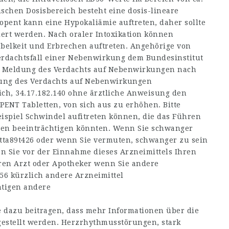
schen Dosisbereich besteht eine dosis-lineare
pent kann eine Hypokaliämie auftreten, daher sollte
ert werden. Nach oraler Intoxikation können
Übelkeit und Erbrechen auftreten. Angehörige von
erdachtsfall einer Nebenwirkung dem Bundesinstitut
ie Meldung des Verdachts auf Nebenwirkungen nach
ldung des Verdachts auf Nebenwirkungen
ich,
34.17.182.140
ohne ärztliche Anweisung den
ENT Tabletten, von sich aus zu erhöhen. Bitte
spiel Schwindel aufitreten können, die das Führen
en beeinträchtigen könnten. Wenn Sie schwanger
etta89t426
oder wenn Sie vermuten, schwanger zu sein
n Sie vor der Einnahme dieses Arzneimittels Ihren
hren Arzt oder Apotheker wenn Sie andere
.56
kürzlich andere Arzneimittel
tigen andere
dazu beitragen, dass mehr Informationen über die
 gestellt werden. Herzrhythmusstörungen, stark