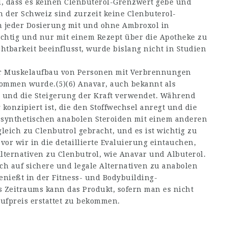
 dass es keinen Clenbuterol-Grenzwert gebe und
In der Schweiz sind zurzeit keine Clenbuterol-
 in jeder Dosierung mit und ohne Ambroxol in
chtig und nur mit einem Rezept über die Apotheke zu
tbarkeit beeinflusst, wurde bislang nicht in Studien
er Muskelaufbau von Personen mit Verbrennungen
ommen wurde.(5)(6) Anavar, auch bekannt als
 und die Steigerung der Kraft verwendet. Während
konzipiert ist, die den Stoffwechsel anregt und die
 synthetischen anabolen Steroiden mit einem anderen
leich zu Clenbutrol gebracht, und es ist wichtig zu
vor wir in die detaillierte Evaluierung eintauchen,
lternativen zu Clenbutrol, wie Anavar und Albuterol.
ich auf sichere und legale Alternativen zu anabolen
genießt in der Fitness- und Bodybuilding-
s Zeitraums kann das Produkt, sofern man es nicht
ufpreis erstattet zu bekommen.