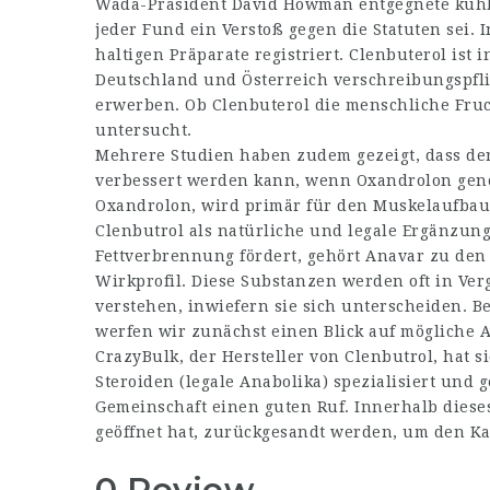
Wada-Präsident David Howman entgegnete kühl,
jeder Fund ein Verstoß gegen die Statuten sei. 
haltigen Präparate registriert. Clenbuterol ist
Deutschland und Österreich verschreibungspfli
erwerben. Ob Clenbuterol die menschliche Fruch
untersucht.
Mehrere Studien haben zudem gezeigt, dass d
verbessert werden kann, wenn Oxandrolon gen
Oxandrolon, wird primär für den Muskelaufbau
Clenbutrol als natürliche und legale Ergänzung 
Fettverbrennung fördert, gehört Anavar zu den
Wirkprofil. Diese Substanzen werden oft in Verg
verstehen, inwiefern sie sich unterscheiden. Be
werfen wir zunächst einen Blick auf mögliche A
CrazyBulk, der Hersteller von Clenbutrol, hat s
Steroiden (legale Anabolika) spezialisiert und 
Gemeinschaft einen guten Ruf. Innerhalb diese
geöffnet hat, zurückgesandt werden, um den Ka
0 Review