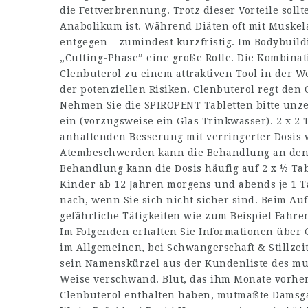
die Fettverbrennung. Trotz dieser Vorteile soll
Anabolikum ist. Während Diäten oft mit Muskel
entgegen – zumindest kurzfristig. Im Bodybuild
„Cutting-Phase” eine große Rolle. Die Kombina
Clenbuterol zu einem attraktiven Tool in der W
der potenziellen Risiken. Clenbuterol regt de
Nehmen Sie die SPIROPENT Tabletten bitte unze
ein (vorzugsweise ein Glas Trinkwasser). 2 x 2 
anhaltenden Besserung mit verringerter Dosis 
Atembeschwerden kann die Behandlung an den e
Behandlung kann die Dosis häufig auf 2 x ½ Ta
Kinder ab 12 Jahren morgens und abends je 1 Ta
nach, wenn Sie sich nicht sicher sind. Beim Auf
gefährliche Tätigkeiten wie zum Beispiel Fahr
Im Folgenden erhalten Sie Informationen über
im Allgemeinen, bei Schwangerschaft & Stillzeit
sein Namenskürzel aus der Kundenliste des mu
Weise verschwand. Blut, das ihm Monate vorh
Clenbuterol enthalten haben, mutmaßte Damsg