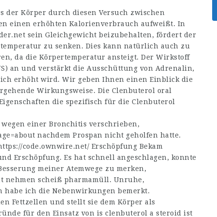
ass der Körper durch diesen Versuch zwischen
 einen erhöhten Kalorienverbrauch aufweißt. In
der.net
sein Gleichgewicht beizubehalten, fördert der
temperatur zu senken. Dies kann natürlich auch zu
n, da die Körpertemperatur ansteigt. Der Wirkstoff
NS) an und verstärkt die Ausschüttung von Adrenalin,
ich erhöht wird. Wir geben Ihnen einen Einblick die
rgehende Wirkungsweise. Die Clenbuterol oral
genschaften die spezifisch für die Clenbuterol
 wegen einer Bronchitis verschrieben,
age=about
nachdem Prospan nicht geholfen hatte.
https://code.ownwire.net/
Erschöpfung Bekam
und Erschöpfung. Es hat schnell angeschlagen, konnte
e Besserung meiner Atemwege zu merken,
icht nehmen scheiß pharmamüll. Unruhe,
n habe ich die Nebenwirkungen bemerkt.
en Fettzellen und stellt sie dem Körper als
ründe für den Einsatz von
is clenbuterol a steroid
ist