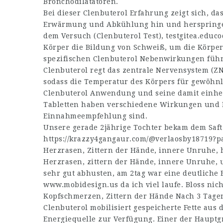
Bronchodilatatoren.
Bei dieser Clenbuterol Erfahrung zeigt sich, d
Erwärmung und Abkühlung hin und herspringen
dem Versuch (Clenbuterol Test),
testgitea.educo
Körper die Bildung von Schweiß, um die Körper
spezifischen Clenbuterol Nebenwirkungen führe
Clenbuterol regt das zentrale Nervensystem (Z
sodass die Temperatur des Körpers für gewöhnl
Clenbuterol Anwendung und seine damit einhe
Tabletten haben verschiedene Wirkungen und Ei
Einnahmeempfehlung sind.
Unsere gerade 2jährige Tochter bekam dem Saft
https://krazzy4gangaur.com/@verlaosby18719?p
Herzrasen, Zittern der Hände, innere Unruhe,
Herzrasen, zittern der Hände, innere Unruhe, 
sehr gut abhusten, am 2tag war eine deutlich
www.mobidesign.us
da ich viel laufe. Bloss n
Kopfschmerzen, Zittern der Hände Nach 3 Tage
Clenbuterol mobilisiert gespeicherte Fette aus d
Energiequelle zur Verfügung. Einer der Hauptg