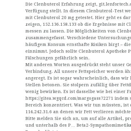
Die Clenbuterol Erfahrung zeigt,
git.lenfortech
Verfügung stellt. In diesem Clenbuterol-Test
mit Clenbuterol 20 mg getestet. Hier geht es d
zeigen,
152.136.158.133
ob die Ergebnisse mit C
messen zu lassen. Die Möglichkeiten von Clenb
zusammengefasst. Verschiedene Untersuchungen
häufigem Konsum ernsthafte Risiken birgt – di
einnimmt. Jedoch sollte Clenbuterol Apotheke P
Fälschungen gefährlich sein.
Mit anderen Worten ausgedrückt steht unser Geh
Verbindung. All unsere Fettspeicher werden ä
angeregt. Es ist sogar wahrscheinlich, dass wi
Stellen betonen. Sie stolpern zufällig über Fe
wenig bewirken. Es ist dasselbe wie bei einer F
https://gitea.wgqcd.com/margogass72271
indem si
Bereich konzentriert. Was wir tun müssten, ist
114.242.31.6
an denen wir Fett verlieren möchten
Bitte melden Sie sich an, um auf alle Artikel,
pr
und unterhalb des P… Beta2-Sympathomimetika