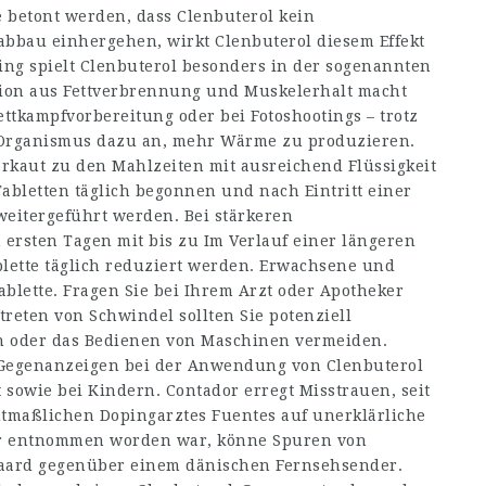
te betont werden, dass Clenbuterol kein
abbau einhergehen, wirkt Clenbuterol diesem Effekt
ing spielt Clenbuterol besonders in der sogenannten
tion aus Fettverbrennung und Muskelerhalt macht
ettkampfvorbereitung oder bei Fotoshootings – trotz
n Organismus dazu an, mehr Wärme zu produzieren.
rkaut zu den Mahlzeiten mit ausreichend Flüssigkeit
Tabletten täglich begonnen und nach Eintritt einer
weitergeführt werden. Bei stärkeren
rsten Tagen mit bis zu Im Verlauf einer längeren
blette täglich reduziert werden. Erwachsene und
blette. Fragen Sie bei Ihrem Arzt oder Apotheker
treten von Schwindel sollten Sie potenziell
en oder das Bedienen von Maschinen vermeiden.
 Gegenanzeigen bei der Anwendung von Clenbuterol
 sowie bei Kindern. Contador erregt Misstrauen, seit
tmaßlichen Dopingarztes Fuentes auf unerklärliche
er entnommen worden war, könne Spuren von
aard gegenüber einem dänischen Fernsehsender.