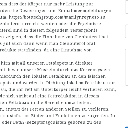
.com
dass der Körper nur mehr Leistung zur
 werden die Dosierungen und Einnahmeempfehlungen
arum,
https://botttechgroup.com/marilynreynoso
zu
lenbuterol erreicht werden oder die Ergebnisse
uterol sind in diesem folgendem Testergebnis
 zeigten, dass die Einnahme von Clenbuterol bei
es gilt auch dann wenn man Clenbuterol oral
rodukte stattfinden, da eine Einnahme von
irn mit all unseren Fettdepots in direkter
hnlich wie unsere Muskeln durch das Nervensystem
r hierdurch den lokalen Fettabbau an den falschen
ttdepots und werden in Richtung lokalem Fettabbau nur
rau, die ihr Fett am Unterkörper leicht verlieren kann,
e sich strikt auf eine Fettreduktion in diesem
 den Fettabbau in die Bereiche umzuleiten,
, anstatt das Fett an anderen Stellen zu verlieren.
ofmustafa.com
Bilder und Funktionen zuzugreifen. In
 oder Beta2-Rezeptoragonisten gehören zu den