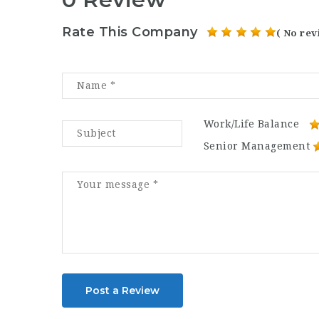
Rate This Company
( No rev
Work/Life Balance
Senior Management
Post a Review