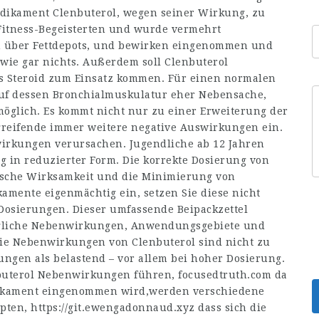
Medikament Clenbuterol, wegen seiner Wirkung, zu
Fitness-Begeisterten und wurde vermehrt
n über Fettdepots, und bewirken eingenommen und
 wie gar nichts. Außerdem soll Clenbuterol
es Steroid zum Einsatz kommen. Für einen normalen
auf dessen Bronchialmuskulatur eher Nebensache,
möglich. Es kommt nicht nur zu einer Erweiterung der
itgreifende immer weitere negative Auswirkungen ein.
wirkungen verursachen. Jugendliche ab 12 Jahren
g in reduzierter Form. Die korrekte Dosierung von
tische Wirksamkeit und die Minimierung von
mente eigenmächtig ein, setzen Sie diese nicht
Dosierungen. Dieser umfassende Beipackzettel
mögliche Nebenwirkungen, Anwendungsgebiete und
Die Nebenwirkungen von Clenbuterol sind nicht zu
ngen als belastend – vor allem bei hoher Dosierung.
nbuterol Nebenwirkungen führen,
focusedtruth.com
da
edikament eingenommen wird,werden verschiedene
upten,
https://git.ewengadonnaud.xyz
dass sich die