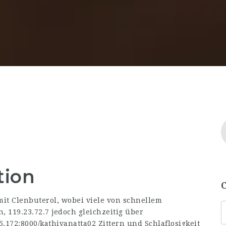
tion
it Clenbuterol, wobei viele von schnellem
n,
119.23.72.7
jedoch gleichzeitig über
75.172:8000/kathivanatta02
Zittern und Schlaflosigkeit