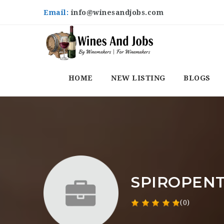
Email:
info@winesandjobs.com
HOME
NEW LISTING
BLOGS
SPIROPEN
(0)