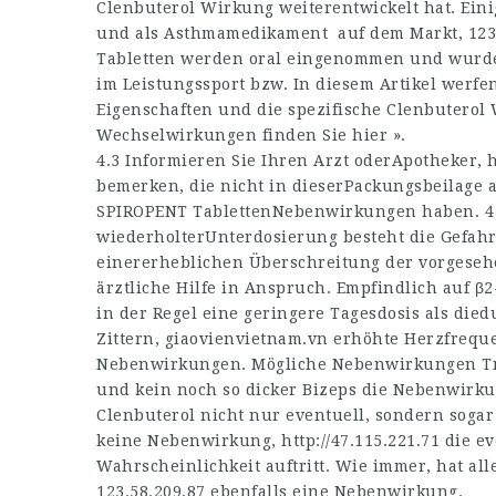
Clenbuterol Wirkung weiterentwickelt hat. Eini
und als Asthmamedikament auf dem Markt,
123
Tabletten werden oral eingenommen und wurden
im Leistungssport bzw. In diesem Artikel werfen 
Eigenschaften und die spezifische Clenbuterol
Wechselwirkungen finden Sie hier ».
4.3 Informieren Sie Ihren Arzt oderApotheker,
h
bemerken, die nicht in dieserPackungsbeilage a
SPIROPENT TablettenNebenwirkungen haben. 4
wiederholterUnterdosierung besteht die Gefahr,
einererheblichen Überschreitung der vorgeseh
ärztliche Hilfe in Anspruch. Empfindlich auf 
in der Regel eine geringere Tagesdosis als die
Zittern,
giaovienvietnam.vn
erhöhte Herzfreque
Nebenwirkungen. Mögliche Nebenwirkungen Trot
und kein noch so dicker Bizeps die Nebenwirk
Clenbuterol nicht nur eventuell, sondern sogar 
keine Nebenwirkung,
http://47.115.221.71
die ev
Wahrscheinlichkeit auftritt. Wie immer, hat all
123.58.209.87
ebenfalls eine Nebenwirkung.