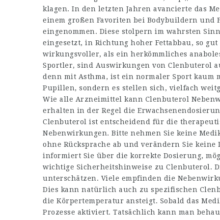
klagen. In den letzten Jahren avancierte das 
einem großen Favoriten bei Bodybuildern und 
eingenommen. Diese stolpern im wahrsten Sin
eingesetzt, in Richtung hoher Fettabbau, so gut
wirkungsvoller, als ein herkömmliches anabol
Sportler, sind Auswirkungen von Clenbuterol 
denn mit Asthma, ist ein normaler Sport kaum 
Pupillen, sondern es stellen sich, vielfach we
Wie alle Arzneimittel kann Clenbuterol Neben
erhalten in der Regel die Erwachsenendosierun
Clenbuterol ist entscheidend für die therapeu
Nebenwirkungen. Bitte nehmen Sie keine Medika
ohne Rücksprache ab und verändern Sie keine 
informiert Sie über die korrekte Dosierung, 
wichtige Sicherheitshinweise zu Clenbuterol. 
unterschätzen. Viele empfinden die Nebenwirku
Dies kann natürlich auch zu spezifischen Cle
die Körpertemperatur ansteigt. Sobald das M
Prozesse aktiviert. Tatsächlich kann man beha