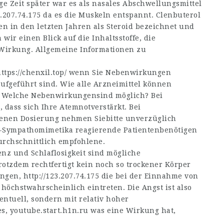
ge Zeit später war es als nasales Abschwellungsmittel
.207.74.175
da es die Muskeln entspannt. Clenbuterol
 in den letzten Jahren als Steroid bezeichnet und
wir einen Blick auf die Inhaltsstoffe, die
 Wirkung. Allgemeine Informationen zu
ttps://chenxil.top/
wenn Sie Nebenwirkungen
ufgeführt sind. Wie alle Arzneimittel können
 Welche Nebenwirkungensind möglich? Bei
 dass sich Ihre Atemnotverstärkt. Bei
enen Dosierung nehmen Siebitte unverzüglich
β2-Sympathomimetika reagierende Patientenbenötigen
durchschnittlich empfohlene.
nz und Schlaflosigkeit sind mögliche
zdem rechtfertigt kein noch so trockener Körper
ungen,
http://123.207.74.175
die bei der Einnahme von
höchstwahrscheinlich eintreten. Die Angst ist also
entuell, sondern mit relativ hoher
es,
youtube.start.h1n.ru
was eine Wirkung hat,