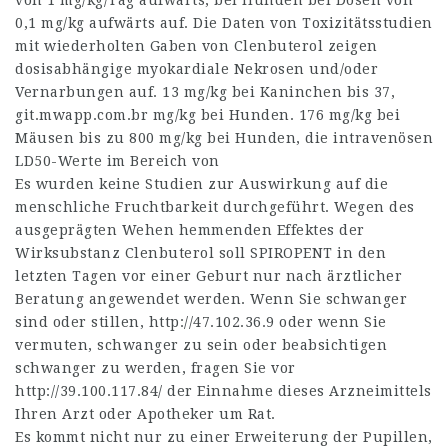
von 1 mg/kg/Tag aufwärts, bei Hunden bei Dosen von
0,1 mg/kg aufwärts auf. Die Daten von Toxizitätsstudien
mit wiederholten Gaben von Clenbuterol zeigen
dosisabhängige myokardiale Nekrosen und/oder
Vernarbungen auf. 13 mg/kg bei Kaninchen bis 37,
git.mwapp.com.br
mg/kg bei Hunden. 176 mg/kg bei
Mäusen bis zu 800 mg/kg bei Hunden, die intravenösen
LD50-Werte im Bereich von
Es wurden keine Studien zur Auswirkung auf die
menschliche Fruchtbarkeit durchgeführt. Wegen des
ausgeprägten Wehen hemmenden Effektes der
Wirksubstanz Clenbuterol soll SPIROPENT in den
letzten Tagen vor einer Geburt nur nach ärztlicher
Beratung angewendet werden. Wenn Sie schwanger
sind oder stillen,
http://47.102.36.9
oder wenn Sie
vermuten, schwanger zu sein oder beabsichtigen
schwanger zu werden, fragen Sie vor
http://39.100.117.84/
der Einnahme dieses Arzneimittels
Ihren Arzt oder Apotheker um Rat.
Es kommt nicht nur zu einer Erweiterung der Pupillen,