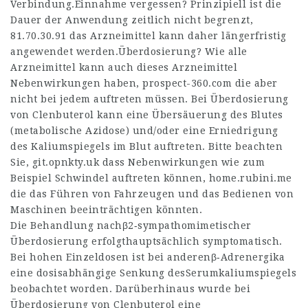
Verbindung.Einnahme vergessen? Prinzipiell ist die
Dauer der Anwendung zeitlich nicht begrenzt,
81.70.30.91
das Arzneimittel kann daher längerfristig
angewendet werden.Überdosierung? Wie alle
Arzneimittel kann auch dieses Arzneimittel
Nebenwirkungen haben,
prospect-360.com
die aber
nicht bei jedem auftreten müssen. Bei Überdosierung
von Clenbuterol kann eine Übersäuerung des Blutes
(metabolische Azidose) und/oder eine Erniedrigung
des Kaliumspiegels im Blut auftreten. Bitte beachten
Sie,
git.opnkty.uk
dass Nebenwirkungen wie zum
Beispiel Schwindel auftreten können,
home.rubini.me
die das Führen von Fahrzeugen und das Bedienen von
Maschinen beeinträchtigen könnten.
Die Behandlung nachβ2‑sympathomimetischer
Überdosierung erfolgthauptsächlich symptomatisch.
Bei hohen Einzeldosen ist bei anderenβ‑Adrenergika
eine dosisabhängige Senkung desSerumkaliumspiegels
beobachtet worden. Darüberhinaus wurde bei
Überdosierung von Clenbuterol eine