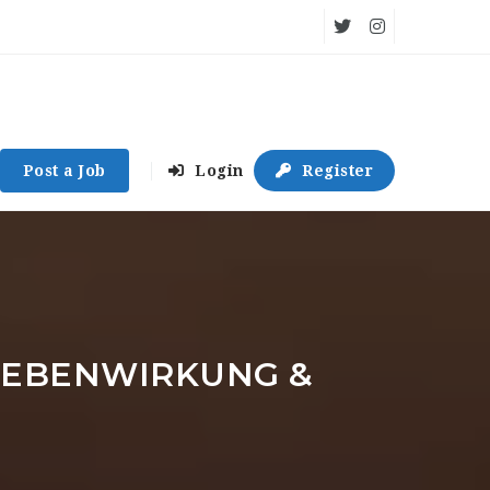
Post a Job
Login
Register
 NEBENWIRKUNG &