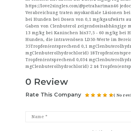
https://love2singles.com/@petrahartman46
jedoc
Verabreichung traten myokardiale Läsionen bei
bei Hunden bei Dosen von 0,1 mg/kgaufwärts au
Gaben von Clenbuterol zeigendosisabhängige m
13 mg/kg bei Kaninchen bis37,5 ‑ 60 mg/kg bei 
Hunden, die intravenösen LD50‑Werte im Berei
35Tropfen(entsprechend 0,1 mgClenbuterolhydr
mgClenbuterolhydrochlorid) 18Tropfen(entspre
Tropfen(entsprechend 0,034 mgClenbuterolhydr
mgClenbuterolhydrochlorid) 2 x4 Tropfen(ents
0 Review
Rate This Company
( No rev