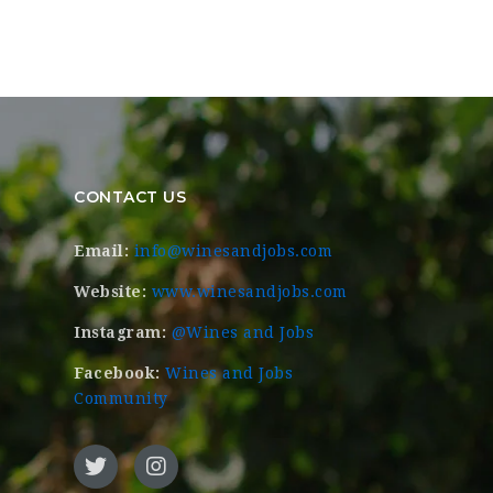
CONTACT US
Email:
info@winesandjobs.com
Website:
www.winesandjobs.com
Instagram:
@Wines and Jobs
Facebook:
Wines and Jobs
Community