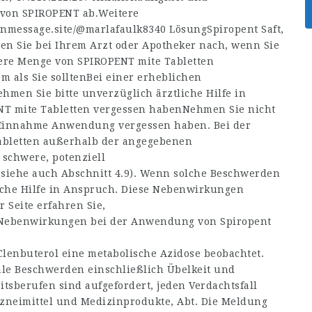
 von SPIROPENT ab.Weitere
/inmessage.site/@marlafaulk8340
LösungSpiropent Saft,
gen Sie bei Ihrem Arzt oder Apotheker nach, wenn Sie
ßere Menge von SPIROPENT mite Tabletten
om
als Sie solltenBei einer erheblichen
men Sie bitte unverzüglich ärztliche Hilfe in
T mite Tabletten vergessen habenNehmen Sie nicht
e Einnahme Anwendung vergessen haben. Bei der
bletten außerhalb der angegebenen
schwere, potenziell
siehe auch Abschnitt 4.9). Wenn solche Beschwerden
liche Hilfe in Anspruch. Diese Nebenwirkungen
 Seite erfahren Sie,
Nebenwirkungen bei der Anwendung von Spiropent
lenbuterol eine metabolische Azidose beobachtet.
nale Beschwerden einschließlich Übelkeit und
tsberufen sind aufgefordert, jeden Verdachtsfall
zneimittel und Medizinprodukte, Abt. Die Meldung