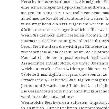
Herzrhythmus verschlimmern. Als mögliche Fol
eine schwerwiegende Hypokaliämie auftreten. 
steigenden Mengen zur Kontrolle von Symptome
abnehmende Krankheitskontrolle hinweisen. In
muss umgehend ein Arzt aufgesucht werden. A
dürfen nur unter strenger ärztlicher Überwach
Wenn Sie dennoch mehr bestellen möchten,
htt
pharmazeutische Beratung. Wählen Sie Ihr Reze
Lesen Sie bitte dazu die wichtigen Hinweise in
mvacancy.com
allem darauf, wenn Sie am Straß
Haushalt) bedienen,
https://hearty.rip/malissa
Arzneimittel enthält Stoffe, die unter Umständ
Welche unerwünschten Wirkungen können auftr
Tablette 2-mal täglich morgens und abends, zu
Erwachsene 1/2 Tablette 2-mal täglich morgens
Jahren und Erwachsene 2 Tabletten 2-mal tägl
Die Gesamtdosis sollte nicht ohne Rücksprache
werden.Art der Anwendung?
Wennsolche Beschwerden auftreten,
https://mov
in Anspruch. Zumeist nehmen Atembeschwerd