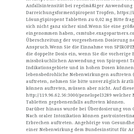
Anfallsintensität bei regelmäßiger Anwendung
DarreichungsformenSpiropent Tropfen,
https:/
LösungSpiropent Tabletten zu 0,02 mg Bitte fra
sich nicht ganz sicher sind.Wenn Sie eine grö
eingenommen haben,
csmtube.exagopartners.c
Überschreitung der vorgesehenen Dosierung neh
Anspruch.Wenn Sie die Einnahme von SPIROPEN
die doppelte Dosis ein, wenn Sie die vorherig
missbräuchlichen Anwendung von Spiropent Ta
Indikationsgebiete und in hohen Dosen können 
lebensbedrohliche Nebenwirkungen auftreten (
auftreten, nehmen Sie bitte unverzüglich ärzt
können auftreten, müssen aber nicht. Auf dieser
http://119.96.62.56:3000/penelopel3289
welcher 
Tabletten gegebenenfalls auftreten können.
Darüber hinaus wurde bei Überdosierung von C
Nach oraler Intoxikation können gastrointesti
Erbrechen auftreten. Angehörige von Gesundhei
einer Nebenwirkung dem Bundesinstitut für Ar