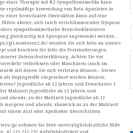
ge einer Therapie mit ß2-Sympathomimetika kann
Die regelmäßige Anwendung von Beta-Agonisten in
n einer bronchialen Obstruktion kann auf eine
 Fällen akuter, sich rasch verschlimmernder Dyspnoe
ndere sympathomimetische Bronchodilatatoren
ung gleichzeitig mit Spiropent angewendet werden.
ps://git.auwiesen2.de/
wenden Sie sich bitte an unsere
pt und beachten Sie bitte die Preisänderungen.
 unserer Datenschutzerklärung. Achten Sie vor
enverkehr teilnehmen oder Maschinen (auch im
duras46
mit denen Sie sich verletzen können.- Dieses
en als Dopingstoffe eingeordnet werden können.
eten? Jugendliche ab 12 Jahren und Erwachsene 1
 der Mahlzeit Jugendliche ab 12 Jahren und
 und abends, zu der Mahlzeit Jugendliche ab 12
ich morgens und abends,
shamrick.us
zu der Mahlzeit
 mit einem Arzt oder Apotheker überschritten
ieru.jp/
nehmen Sie bitte unverzüglichärztliche Hilfe
en,
47.115.212.237
Anfallshäufigkeit und