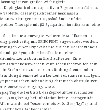
assung ist von großer Wichtigkeit.
i Dopingkontrollen zupositiven Ergebnissen führen.
ro Tablette, dasentspricht einer maximalen
die Auswirkungeneiner Hypokaliämie auf den
e einer Therapie mit β2‑Sympathomimetika kann eine
n (bestimmte atemwegserweiternde Medikamente)
hung gleichzeitig mit SPIROPENT angewendet werden.
wirkungen einer Hypokaliämie auf den Herzrhythmus
apie mit β2-Sympathomimetika kann eine
liumkonzentration im Blut) auftreten. Eine
der Asthmabeschwerden kann lebensbedrohlich sein.
lte in Ergänzung zu einer entzündungshemmenden
entzündungshemmend wirkenden Substanzen erfolgen.
ymptomatischen Behandlung chronisch obstruktiver
r Atemwegsverengung, wie z.
g/kg/Tag die Fertilität, dasReproduktionsverhalten
t. 0,3 mg/kg/Tag bei Inhalation keineTeratogenität
 Affen wurde bei Dosen von bis zu0,15 mg/kg/Tag und
e Kardiotoxizität beobachtet,