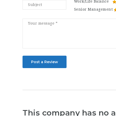
Work/Life Balance
Senior Management
Post a Review
This company has no a