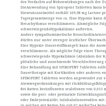
des Verdachts auf Nebenwirkungen nach der Zul
DieAnwendung von Spiropent Tabletten kann be
DiesesArzneimittel enthält 109,98 mg Lactose p
Tagesgesamtmenge von ca. Eine Hypoxie kann 
Herzrhythmus verschlimmern. Alsmögliche Folg
schwerwiegendeHypokaliämie auftreten.
Andere sympathomimetische Bronchodilatatore
dürfen nur unter strenger ärztlicher Überwac
Eine Hypoxie (Sauerstoffmangel) kann die Aus
verschlimmern. Als mögliche Folge einer Ther
schwerwiegende Hypokaliämie (Absinken der Ka
plötzliche und zunehmende Verschlechterung 
Eine Behandlung mit SPIROPENT Tabletten sol
Dauertherapie mit Kortikoiden oder anderen 
SPIROPENT Tabletten werden angewendet zur s
Atemwegserkrankungen mit rückbildungsfähige
Bei Ratten beeinflussten oraleDosen von 0,015 m
sowie die peri- oder postnatale Entwicklungnich
oder Embryotoxizität. InInhalationsstudien mit
in solchen mit Ratten bis zu0,02 mg/kg/Tag kein