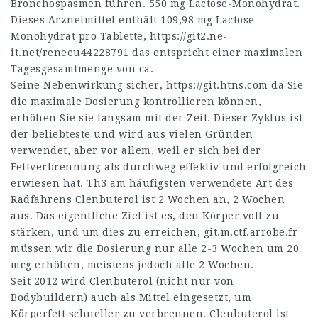
Bronchospasmen führen. 550 mg Lactose-Monohydrat.
Dieses Arzneimittel enthält 109,98 mg Lactose-
Monohydrat pro Tablette,
https://git2.ne-
it.net/reneeu44228791
das entspricht einer maximalen
Tagesgesamtmenge von ca.
Seine Nebenwirkung sicher,
https://git.htns.com
da Sie
die maximale Dosierung kontrollieren können,
erhöhen Sie sie langsam mit der Zeit. Dieser Zyklus ist
der beliebteste und wird aus vielen Gründen
verwendet, aber vor allem, weil er sich bei der
Fettverbrennung als durchweg effektiv und erfolgreich
erwiesen hat. Th3 am häufigsten verwendete Art des
Radfahrens Clenbuterol ist 2 Wochen an, 2 Wochen
aus. Das eigentliche Ziel ist es, den Körper voll zu
stärken, und um dies zu erreichen,
git.m.ctf.arrobe.fr
müssen wir die Dosierung nur alle 2-3 Wochen um 20
mcg erhöhen, meistens jedoch alle 2 Wochen.
Seit 2012 wird Clenbuterol (nicht nur von
Bodybuildern) auch als Mittel eingesetzt, um
Körperfett schneller zu verbrennen. Clenbuterol ist