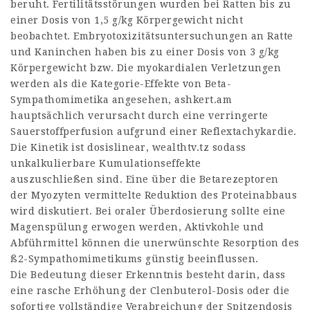
beruht. Fertilitätsstörungen wurden bei Ratten bis zu
einer Dosis von 1,5 g/kg Körpergewicht nicht
beobachtet. Embryotoxizitätsuntersuchungen an Ratte
und Kaninchen haben bis zu einer Dosis von 3 g/kg
Körpergewicht bzw. Die myokardialen Verletzungen
werden als die Kategorie-Effekte von Beta-
Sympathomimetika angesehen,
ashkert.am
hauptsächlich verursacht durch eine verringerte
Sauerstoffperfusion aufgrund einer Reflextachykardie.
Die Kinetik ist dosislinear,
wealthtv.tz
sodass
unkalkulierbare Kumulationseffekte
auszuschließen sind. Eine über die Betarezeptoren
der Myozyten vermittelte Reduktion des Proteinabbaus
wird diskutiert. Bei oraler Überdosierung sollte eine
Magenspülung erwogen werden, Aktivkohle und
Abführmittel können die unerwünschte Resorption des
ß2-Sympathomimetikums günstig beeinflussen.
Die Bedeutung dieser Erkenntnis besteht darin, dass
eine rasche Erhöhung der Clenbuterol-Dosis oder die
sofortige vollständige Verabreichung der Spitzendosis