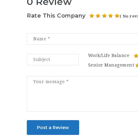
0 Review
Rate This Company
( No rev
Work/Life Balance
Senior Management
Post a Review