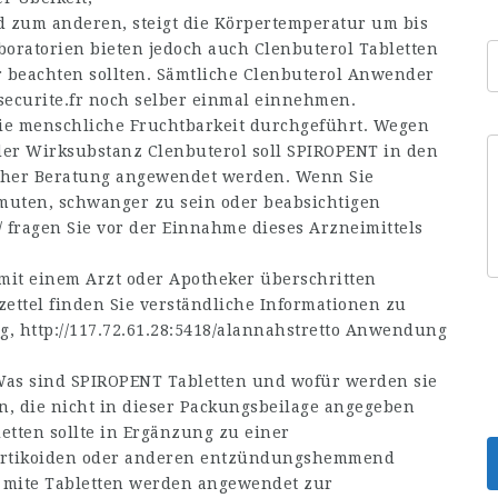
 zum anderen, steigt die Körpertemperatur um bis
boratorien bieten jedoch auch Clenbuterol Tabletten
r beachten sollten. Sämtliche Clenbuterol Anwender
securite.fr
noch selber einmal einnehmen.
ie menschliche Fruchtbarkeit durchgeführt. Wegen
er Wirksubstanz Clenbuterol soll SPIROPENT in den
icher Beratung angewendet werden. Wenn Sie
rmuten, schwanger zu sein oder beabsichtigen
/
fragen Sie vor der Einnahme dieses Arzneimittels
 mit einem Arzt oder Apotheker überschritten
ttel finden Sie verständliche Informationen zu
ng,
http://117.72.61.28:5418/alannahstretto
Anwendung
as sind SPIROPENT Tabletten und wofür werden sie
, die nicht in dieser Packungsbeilage angegeben
etten sollte in Ergänzung zu einer
rtikoiden oder anderen entzündungshemmend
 mite Tabletten werden angewendet zur