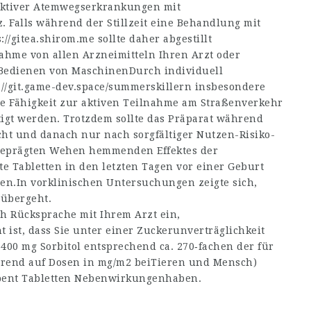
ktiver Atemwegserkrankungen mit
 Falls während der Stillzeit eine Behandlung mit
s://gitea.shirom.me
sollte daher abgestillt
ahme von allen Arzneimitteln Ihren Arzt oder
 Bedienen von MaschinenDurch individuell
://git.game-dev.space/summerskillern
insbesondere
e Fähigkeit zur aktiven Teilnahme am Straßenverkehr
igt werden. Trotzdem sollte das Präparat während
cht und danach nur nach sorgfältiger Nutzen-Risiko-
eprägten Wehen hemmenden Effektes der
e Tabletten in den letzten Tagen vor einer Geburt
en.In vorklinischen Untersuchungen zeigte sich,
 übergeht.
ch Rücksprache mit Ihrem Arzt ein,
ist, dass Sie unter einer Zuckerunverträglichkeit
00 mg Sorbitol entsprechend ca. 270‑fachen der für
rend auf Dosen in mg/m2 beiTieren und Mensch)
opent Tabletten Nebenwirkungenhaben.