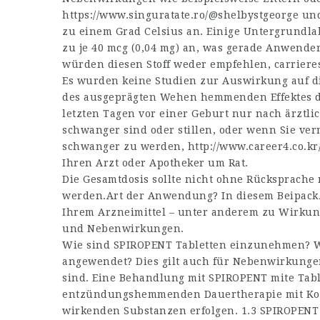
https://www.singuratate.ro/@shelbystgeorge
und
zu einem Grad Celsius an. Einige Untergrundla
zu je 40 mcg (0,04 mg) an, was gerade Anwende
würden diesen Stoff weder empfehlen,
carriere
Es wurden keine Studien zur Auswirkung auf d
des ausgeprägten Wehen hemmenden Effektes d
letzten Tagen vor einer Geburt nur nach ärztl
schwanger sind oder stillen, oder wenn Sie ve
schwanger zu werden,
http://www.career4.co.kr
Ihren Arzt oder Apotheker um Rat.
Die Gesamtdosis sollte nicht ohne Rücksprache
werden.Art der Anwendung? In diesem Beipackze
Ihrem Arzneimittel – unter anderem zu Wirku
und Nebenwirkungen.
Wie sind SPIROPENT Tabletten einzunehmen? W
angewendet? Dies gilt auch für Nebenwirkungen
sind. Eine Behandlung mit SPIROPENT mite Tabl
entzündungshemmenden Dauertherapie mit Ko
wirkenden Substanzen erfolgen. 1.3 SPIROPENT