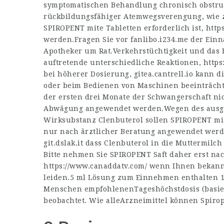
symptomatischen Behandlung chronisch obstru
rückbildungsfähiger Atemwegsverengung, wie z.
SPIROPENT mite Tabletten erforderlich ist,
http
werden.Fragen Sie vor
fanlibo.i234.me
der Einn
Apotheker um Rat.Verkehrstüchtigkeit und das
auftretende unterschiedliche Reaktionen,
https
bei höherer Dosierung,
gitea.cantrell.io
kann di
oder beim Bedienen von Maschinen beeinträcht
der ersten drei Monate der Schwangerschaft ni
Abwägung angewendet werden.Wegen des ausg
Wirksubstanz Clenbuterol sollen SPIROPENT mit
nur nach ärztlicher Beratung angewendet werd
git.dslak.it
dass Clenbuterol in die Muttermilch
Bitte nehmen Sie SPIROPENT Saft daher erst na
https://www.canaddatv.com/
wenn Ihnen bekannt 
leiden.5 ml Lösung zum Einnehmen enthalten 14
Menschen empfohlenenTageshöchstdosis (basie
beobachtet. Wie alleArzneimittel können Spir