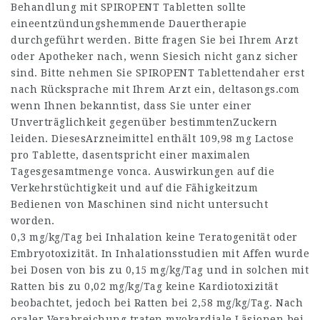
Behandlung mit SPIROPENT Tabletten sollte
eineentzündungshemmende Dauertherapie
durchgeführt werden. Bitte fragen Sie bei Ihrem Arzt
oder Apotheker nach, wenn Siesich nicht ganz sicher
sind. Bitte nehmen Sie SPIROPENT Tablettendaher erst
nach Rücksprache mit Ihrem Arzt ein,
deltasongs.com
wenn Ihnen bekanntist, dass Sie unter einer
Unverträglichkeit gegenüber bestimmtenZuckern
leiden. DiesesArzneimittel enthält 109,98 mg Lactose
pro Tablette, dasentspricht einer maximalen
Tagesgesamtmenge vonca. Auswirkungen auf die
Verkehrstüchtigkeit und auf die Fähigkeitzum
Bedienen von Maschinen sind nicht untersucht
worden.
0,3 mg/kg/Tag bei Inhalation keine Teratogenität oder
Embryotoxizität. In Inhalationsstudien mit Affen wurde
bei Dosen von bis zu 0,15 mg/kg/Tag und in solchen mit
Ratten bis zu 0,02 mg/kg/Tag keine Kardiotoxizität
beobachtet, jedoch bei Ratten bei 2,58 mg/kg/Tag. Nach
oraler Verabreichung traten myokardiale Läsionen bei