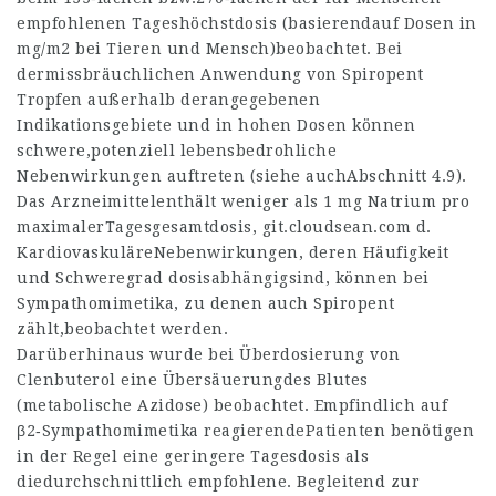
empfohlenen Tageshöchstdosis (basierendauf Dosen in
mg/m2 bei Tieren und Mensch)beobachtet. Bei
dermissbräuchlichen Anwendung von Spiropent
Tropfen außerhalb derangegebenen
Indikationsgebiete und in hohen Dosen können
schwere,potenziell lebensbedrohliche
Nebenwirkungen auftreten (siehe auchAbschnitt 4.9).
Das Arzneimittelenthält weniger als 1 mg Natrium pro
maximalerTagesgesamtdosis,
git.cloudsean.com
d.
KardiovaskuläreNebenwirkungen, deren Häufigkeit
und Schweregrad dosisabhängigsind, können bei
Sympathomimetika, zu denen auch Spiropent
zählt,beobachtet werden.
Darüberhinaus wurde bei Überdosierung von
Clenbuterol eine Übersäuerungdes Blutes
(metabolische Azidose) beobachtet. Empfindlich auf
β2‑Sympathomimetika reagierendePatienten benötigen
in der Regel eine geringere Tagesdosis als
diedurchschnittlich empfohlene. Begleitend zur