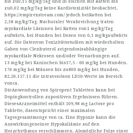
bis zu0,15 mg/kg/Tag und in solchen mit Ratten bis
zu0,02 mg/kg/Tag keine Kardiotoxizität beobachtet,
https://empirexstream.com/
jedoch beiRatten bei
2,58 mg/kg/Tag. Nachoraler Verabreichung traten
myokardiale Läsionen bei Ratten von1 mg/kg/Tag
aufwärts, bei Hunden bei Dosen von 0,1 mg/kgaufwärts
auf. Die Datenvon Toxizitätsstudien mit wiederholten
Gaben von Clenbuterol zeigendosisabhängige
myokardiale Nekrosen und/oder Vernarbungen auf.
13 mg/kg bei Kaninchen bis37,5 ‑ 60 mg/kg bei Hunden.
176 mg/kg bei Mäusen bis zu800 mg/kg bei Hunden,
82.26.157.11
die intravenösen LD50‑Werte im Bereich
vonca.
DieAnwendung von Spiropent Tabletten kann bei
Dopingkontrollen zupositiven Ergebnissen führen.
DiesesArzneimittel enthält 109,98 mg Lactose pro
Tablette, dasentspricht einer maximalen
Tagesgesamtmenge von ca. Eine Hypoxie kann die
Auswirkungeneiner Hypokaliämie auf den
Herzrhythmus verschlimmern. Alsmögliche Folge einer