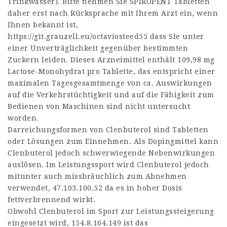
Trinkwasser). Bitte nehmen Sie SPIROPENT Tabletten
daher erst nach Rücksprache mit Ihrem Arzt ein, wenn
Ihnen bekannt ist,
https://git.grauzell.eu/octaviosteed55
dass Sie unter
einer Unverträglichkeit gegenüber bestimmten
Zuckern leiden. Dieses Arzneimittel enthält 109,98 mg
Lactose-Monohydrat pro Tablette, das entspricht einer
maximalen Tagesgesamtmenge von ca. Auswirkungen
auf die Verkehrstüchtigkeit und auf die Fähigkeit zum
Bedienen von Maschinen sind nicht untersucht
worden.
Darreichungsformen von Clenbuterol sind Tabletten
oder Lösungen zum Einnehmen. Als Dopingmittel kann
Clenbuterol jedoch schwerwiegende Nebenwirkungen
auslösen. Im Leistungssport wird Clenbuterol jedoch
mitunter auch missbräuchlich zum Abnehmen
verwendet,
47.103.100.52
da es in hoher Dosis
fettverbrennend wirkt.
Obwohl Clenbuterol im Sport zur Leistungssteigerung
eingesetzt wird,
154.8.164.149
ist das