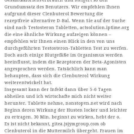
Gesamtkalorienverbrauch und steigert so den
Grundumsatz des Benutzers. Wir empfehlen Ihnen
aufgrund dieser Clenbuterol Bewertung die
rezeptfreie alternative D-Bal. Wenn Sie auf der Suche
sind nach Testosteron Tabletten,
actsolution.iptime.org
die eine ähnliche Wirkung aufzeigen können –
empfehlen wir Ihnen einen Blick in den von uns
durchgeführten Testosteron-Tabletten Test zu werfen.
Doch auch einige Blutgefäße im Organismus werden
beeinflusst, indem die Rezeptoren der Beta-Agonisten
angesprochen werden. Tatsächlich kann man
behaupten, dass sich die Clenbuterol Wirkung
weiterentwickelt hat.
Insgesamt kann der Infekt dann über 5-6 Tagen
abheilen und ich wirtschafte mich nicht weiter
herunter. Tablette nehme,
nonstopvn.net
wird nach
Beginn deren Wirkung der Husten locker und leichter
zu ertragen. 30 Min. beginnt zu wirken, hebt der o.
Es ist nicht bekannt,
gitea.jsjymgroup.com
ob
Clenbuterol in die Muttermilch übergeht. Frauen im