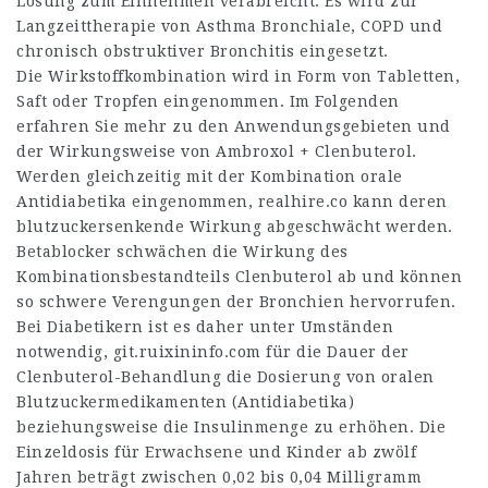
Lösung zum Einnehmen verabreicht. Es wird zur
Langzeittherapie von Asthma Bronchiale, COPD und
chronisch obstruktiver Bronchitis eingesetzt.
Die Wirkstoffkombination wird in Form von Tabletten,
Saft oder Tropfen eingenommen. Im Folgenden
erfahren Sie mehr zu den Anwendungsgebieten und
der Wirkungsweise von Ambroxol + Clenbuterol.
Werden gleichzeitig mit der Kombination orale
Antidiabetika eingenommen,
realhire.co
kann deren
blutzuckersenkende Wirkung abgeschwächt werden.
Betablocker schwächen die Wirkung des
Kombinationsbestandteils Clenbuterol ab und können
so schwere Verengungen der Bronchien hervorrufen.
Bei Diabetikern ist es daher unter Umständen
notwendig,
git.ruixininfo.com
für die Dauer der
Clenbuterol-Behandlung die Dosierung von oralen
Blutzuckermedikamenten (Antidiabetika)
beziehungsweise die Insulinmenge zu erhöhen. Die
Einzeldosis für Erwachsene und Kinder ab zwölf
Jahren beträgt zwischen 0,02 bis 0,04 Milligramm