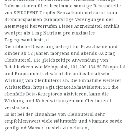
Informationen über bestimmte sonstige Bestandteile
von SPIROPENT TropfenBenzalkoniumchlorid kann
Bronchospasmen (krampfartige Verengungen der
Atemwege) hervorrufen.Dieses Arzneimittel enthält
weniger als 1 mg Natrium pro maximaler
Tagesgesamtdosis, d.
Die übliche Dosierung beträgt für Erwachsene und
Kinder ab 12 Jahren morgens und abends 0,02 mg
Clenbuterol. Die gleichzeitige Anwendung von
Betablockern wie Metoprolol,
101.200.134.50
Bisoprolol
und Propranolol schwächt die antiasthmatische
Wirkung von Clenbuterol ab. Die Einnahme weiterer
Wirkstoffen,
https://git.cjcrace.io/mavislott45551
die
ebenfalls Beta-Rezeptoren aktivieren, kann die
Wirkung und Nebenwirkungen von Clenbuterol
verstärken.
Es ist bei der Einnahme von Clenbuterol sehr
empfehlenswert viele Nährstoffe und Vitamine sowie
genügend Wasser zu sich zu nehmen,