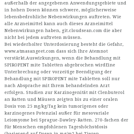
außerhalb der angegebenen Anwendungsgebiete und
in hohen Dosen können schwere, möglicherweise
lebensbedrohliche Nebenwirkungen auftreten. Wie
alle Arzneimittel kann auch dieses Arzneimittel
Nebenwirkungen haben,
git.cloudsean.com
die aber
nicht bei jedem auftreten müssen.
Bei wiederholter Unterdosierung besteht die Gefahr,
www.atmasangeet.com
dass sich Ihre Atemnot
verstärkt.Auswirkungen, wenn die Behandlung mit
SPIROPENT mite Tabletten abgebrochen wirdEine
Unterbrechung oder vorzeitige Beendigung der
Behandlung mit SPIROPENT mite Tabletten soll nur
nach Absprache mit Ihrem behandelnden Arzt
erfolgen. Studien zur Karzinogenität mit Clenbuterol
an Ratten und Mäusen zeigten bis zu einer oralen
Dosis von 25 mg/kg/Tag kein tumorigenes oder
karzinogenes Potenzial außer für mesovariale
Leiomyome bei Sprague-Dawley-Ratten. 270-fachen der
für Menschen empfohlenen Tageshöchstdosis
(basierend auf Dosen in mg/m2 bei Tieren