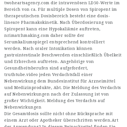
twoheartsagency.com
die intravenösen LD50-Werte im
Bereich von ca. Für multiple Dosen von Spiropent im
therapeutischen Dosisbereich besteht eine dosis-
lineare Pharmakokinetik. Nach Überdosierung von
Spiropent kann eine Hypokaliämie auftreten,
nrimatchmaking.com
daher sollte der
Serumkaliumspiegel entsprechend kontrolliert
werden. Nach oraler Intoxikation können
gastrointestinale Beschwerden einschließlich Übelkeit
und Erbrechen auftreten. Angehörige von
Gesundheitsberufen sind aufgefordert,
truthtube.video
jeden Verdachtsfall einer
Nebenwirkung dem Bundesinstitut für Arzneimittel
und Medizinprodukte, Abt. Die Meldung des Verdachts
auf Nebenwirkungen nach der Zulassung ist von
großer Wichtigkeit. Meldung des Verdachts auf
Nebenwirkungen
Die Gesamtdosis sollte nicht ohne Rücksprache mit
einem Arzt oder Apotheker überschritten werden.Art
der Anwendung? In diesem Beipackzettel finden Sie