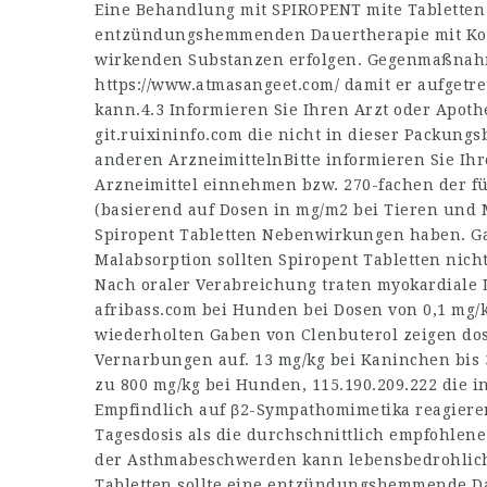
Eine Behandlung mit SPIROPENT mite Tabletten 
entzündungshemmenden Dauertherapie mit Ko
wirkenden Substanzen erfolgen. Gegenmaßnahm
https://www.atmasangeet.com/
damit er aufgetr
kann.4.3 Informieren Sie Ihren Arzt oder Apo
git.ruixininfo.com
die nicht in dieser Packungs
anderen ArzneimittelnBitte informieren Sie Ih
Arzneimittel einnehmen bzw. 270-fachen der 
(basierend auf Dosen in mg/m2 bei Tieren und 
Spiropent Tabletten Nebenwirkungen haben. Gal
Malabsorption sollten Spiropent Tabletten nic
Nach oraler Verabreichung traten myokardiale L
afribass.com
bei Hunden bei Dosen von 0,1 mg/kg
wiederholten Gaben von Clenbuterol zeigen do
Vernarbungen auf. 13 mg/kg bei Kaninchen bis 
zu 800 mg/kg bei Hunden,
115.190.209.222
die i
Empfindlich auf β2-Sympathomimetika reagieren
Tagesdosis als die durchschnittlich empfohlen
der Asthmabeschwerden kann lebensbedrohlich 
Tabletten sollte eine entzündungshemmende D