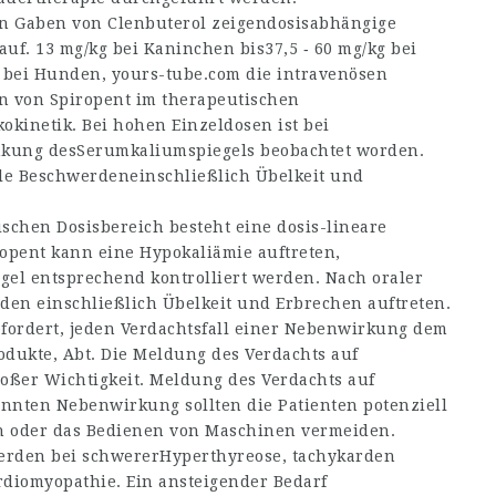
en Gaben von Clenbuterol zeigendosisabhängige
f. 13 mg/kg bei Kaninchen bis37,5 ‑ 60 mg/kg bei
g bei Hunden,
yours-tube.com
die intravenösen
n von Spiropent im therapeutischen
okinetik. Bei hohen Einzeldosen ist bei
nkung desSerumkaliumspiegels beobachtet worden.
ale Beschwerdeneinschließlich Übelkeit und
schen Dosisbereich besteht eine dosis-lineare
opent kann eine Hypokaliämie auftreten,
gel entsprechend kontrolliert werden. Nach oraler
den einschließlich Übelkeit und Erbrechen auftreten.
fordert, jeden Verdachtsfall einer Nebenwirkung dem
odukte, Abt. Die Meldung des Verdachts auf
oßer Wichtigkeit. Meldung des Verdachts auf
nten Nebenwirkung sollten die Patienten potenziell
en oder das Bedienen von Maschinen vermeiden.
erden bei schwererHyperthyreose, tachykarden
diomyopathie. Ein ansteigender Bedarf