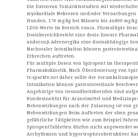
Die Datenvon Toxizitätsstudien mit wiederholt
myokardiale Nekrosen und/oder Vernarbungen au
Hunden. 176 mg/kg bei Mäusen bis zu800 mg/k
LD50‑Werte im Bereich vonca. Fürmultiple Dose
Dosisbereichbesteht eine dosis-lineare Pharmak
anderenβ‑Adrenergika eine dosisabhängige Se
Nachoraler Intoxikation können gastrointestin
Erbrechen auftreten.
Für multiple Dosen von Spiropent im therapeuti
Pharmakokinetik. Nach Überdosierung von Spir
tv.sparktv.net
daher sollte der Serumkaliumspie
Intoxikation können gastrointestinale Beschwer
Angehörige von Gesundheitsberufen sind aufge
Bundesinstitut für Arzneimittel und Medizinpr
Nebenwirkungen nach der Zulassung ist von gr
Nebenwirkungen Beim Auftreten der oben genan
gefährliche Tätigkeiten wie zum Beispiel Fahr
SpiropentTabletten dürfen nicht angewendet w
Arrhythmien und hypertropherobstruktiver Kar