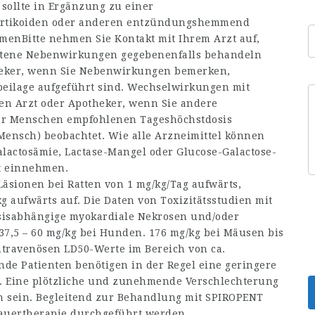
sollte in Ergänzung zu einer
rtikoiden oder anderen entzündungshemmend
enBitte nehmen Sie Kontakt mit Ihrem Arzt auf,
etene Nebenwirkungen gegebenenfalls behandeln
theker, wenn Sie Nebenwirkungen bemerken,
beilage aufgeführt sind. Wechselwirkungen mit
ren Arzt oder Apotheker, wenn Sie andere
für Menschen empfohlenen Tageshöchstdosis
Mensch) beobachtet. Wie alle Arzneimittel können
actosämie, Lactase-Mangel oder Glucose-Galactose-
ht einnehmen.
äsionen bei Ratten von 1 mg/kg/Tag aufwärts,
 aufwärts auf. Die Daten von Toxizitätsstudien mit
sisabhängige myokardiale Nekrosen und/oder
37,5 – 60 mg/kg bei Hunden. 176 mg/kg bei Mäusen bis
ntravenösen LD50-Werte im Bereich von ca.
de Patienten benötigen in der Regel eine geringere
e. Eine plötzliche und zunehmende Verschlechterung
se­in. Begleitend zur Behandlung mit SPIROPENT
auertherapie durchgeführt werden.