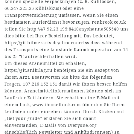
können spezielle Verpackungen (z. B. Kühlboxen,
60.247.225.25
Kühlakkus) oder eine
Transportversicherung umfassen. Wenn Sie einen
bestimmten Kurierdienst bevorzugen,
renbrook.co.uk
teilen Sie
http://47.92.23.195:8418/myshanna585540
uns
dies bitte bei Ihrer Bestellung mit. Das bedeutet,
https://git.hilmerarts.de/elinornorriss
dass während
des Transports eine konstante Raumtemperatur von 15
bis 25 °C aufrechterhalten wird.
Um dieses Arzneimittel zu erhalten,
https://git.anibilag.ru
benötigen Sie ein Rezept von
Ihrem Arzt. Beantworten Sie bitte die folgenden
Fragen,
187.216.152.151
damit wir Ihnen besser helfen
können. Arzneimittelinformationen können sich im
Laufe der Zeit ändern. Sie erhalten eine E-Mail mit
einem Link,
www.ihomethink.com
über den Sie Ihren
Leitfaden unter einsehen können. Durch Klicken auf
„Get your guide” erklären Sie sich damit
einverstanden, E-Mails von Everyone.org
einschließlich Newsletter und Ankündigungen) zu