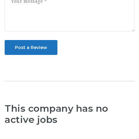
Post a Review
This company has no
active jobs