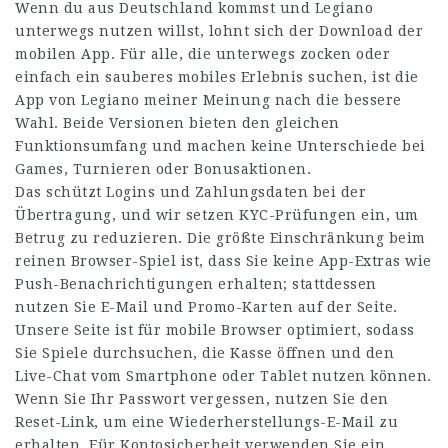
Wenn du aus Deutschland kommst und Legiano
unterwegs nutzen willst, lohnt sich der Download der
mobilen App. Für alle, die unterwegs zocken oder
einfach ein sauberes mobiles Erlebnis suchen, ist die
App von Legiano meiner Meinung nach die bessere
Wahl. Beide Versionen bieten den gleichen
Funktionsumfang und machen keine Unterschiede bei
Games, Turnieren oder Bonusaktionen.
Das schützt Logins und Zahlungsdaten bei der
Übertragung, und wir setzen KYC-Prüfungen ein, um
Betrug zu reduzieren. Die größte Einschränkung beim
reinen Browser-Spiel ist, dass Sie keine App-Extras wie
Push-Benachrichtigungen erhalten; stattdessen
nutzen Sie E-Mail und Promo-Karten auf der Seite.
Unsere Seite ist für mobile Browser optimiert, sodass
Sie Spiele durchsuchen, die Kasse öffnen und den
Live-Chat vom Smartphone oder Tablet nutzen können.
Wenn Sie Ihr Passwort vergessen, nutzen Sie den
Reset-Link, um eine Wiederherstellungs-E-Mail zu
erhalten. Für Kontosicherheit verwenden Sie ein