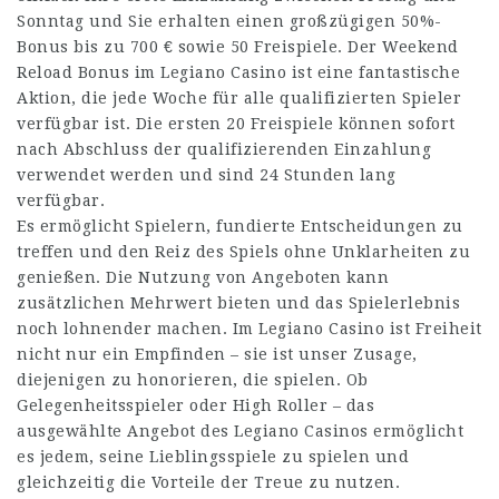
Sonntag und Sie erhalten einen großzügigen 50%-
Bonus bis zu 700 € sowie 50 Freispiele. Der Weekend
Reload Bonus im Legiano Casino ist eine fantastische
Aktion, die jede Woche für alle qualifizierten Spieler
verfügbar ist. Die ersten 20 Freispiele können sofort
nach Abschluss der qualifizierenden Einzahlung
verwendet werden und sind 24 Stunden lang
verfügbar.
Es ermöglicht Spielern, fundierte Entscheidungen zu
treffen und den Reiz des Spiels ohne Unklarheiten zu
genießen. Die Nutzung von Angeboten kann
zusätzlichen Mehrwert bieten und das Spielerlebnis
noch lohnender machen. Im Legiano Casino ist Freiheit
nicht nur ein Empfinden – sie ist unser Zusage,
diejenigen zu honorieren, die spielen. Ob
Gelegenheitsspieler oder High Roller – das
ausgewählte Angebot des Legiano Casinos ermöglicht
es jedem, seine Lieblingsspiele zu spielen und
gleichzeitig die Vorteile der Treue zu nutzen.