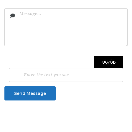
Send Message