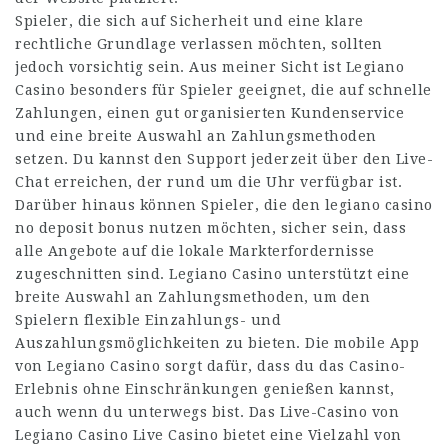
Spieler, die sich auf Sicherheit und eine klare
rechtliche Grundlage verlassen möchten, sollten
jedoch vorsichtig sein. Aus meiner Sicht ist Legiano
Casino besonders für Spieler geeignet, die auf schnelle
Zahlungen, einen gut organisierten Kundenservice
und eine breite Auswahl an Zahlungsmethoden
setzen. Du kannst den Support jederzeit über den Live-
Chat erreichen, der rund um die Uhr verfügbar ist.
Darüber hinaus können Spieler, die den legiano casino
no deposit bonus nutzen möchten, sicher sein, dass
alle Angebote auf die lokale Markterfordernisse
zugeschnitten sind. Legiano Casino unterstützt eine
breite Auswahl an Zahlungsmethoden, um den
Spielern flexible Einzahlungs- und
Auszahlungsmöglichkeiten zu bieten. Die mobile App
von Legiano Casino sorgt dafür, dass du das
Casino-
Erlebnis
ohne Einschränkungen genießen kannst,
auch wenn du unterwegs bist. Das Live-Casino von
Legiano Casino Live Casino
bietet eine Vielzahl von