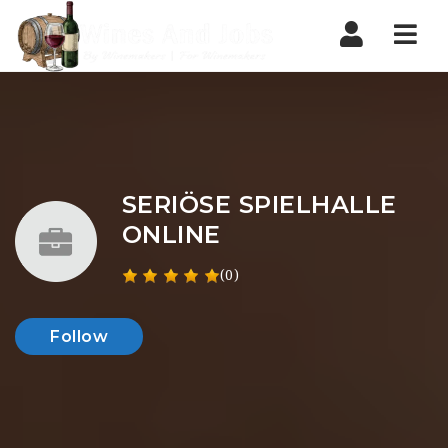
Nav
SERIÖSE SPIELHALLE
ONLINE
(0)
Follow