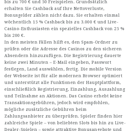
bis zu 700 € und 50 Freispielen. Grundsätzlich
erhalten Sie Cashback auf Ihre Nettoverluste,
Bonusgelder zählen nicht dazu. Sie erhalten einmal
wöchentlich 15 % Cashback bis zu 3.000 € und Live-
Casino-Enthusiasten ein spezielles Cashback von 25 %
bis 200 €.
In den meisten Fällen hilft es, den Spam-Ordner zu
prüfen oder die Adresse des Casinos zu den sicheren
Absendern hinzuzufügen. Die Registrierung dauerte
keine zwei Minuten – E-Mail eingeben,
Passwort
festlegen, Land auswählen, fertig. Die mobile Version
der Webseite ist für alle modernen Browser optimiert
und unterstützt alle Funktionen der Hauptplattform,
einschließlich Registrierung, Einzahlung, Auszahlung
und Teilnahme an Aktionen. Das Casino erhebt keine
Transaktionsgebühren, jedoch wird empfohlen,
mögliche zusätzliche Gebühren beim
Zahlungsanbieter zu überprüfen. Spieler finden hier
zahlreiche Spiele – von beliebten Slots bis hin zu Live-
Dealer-Spielen – sowie attraktive Bonusangebote und