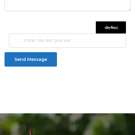
Send Message