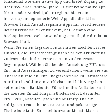
funktional wie eine native App und bietet Zugang zu
über 95% aller Casino-Spiele. Es gibt keine native App
für iOS oder Android, aber Legiano bietet eine
hervorragend optimierte Web-App, die direkt im
Browser läuft. Anstatt separate Apps für verschiedene
Betriebssysteme zu entwickeln, hat Legiano eine
hochoptimierte Web-Anwendung erstellt, die direkt im
Browser läuft.
Wenn Sie einen Legiano Bonus nutzen möchten, ist es
sinnvoll, die Umsatzbedingungen vor der Aktivierung
zu lesen, damit Ihre
erste Session
zu den Promo-
Regeln passt. Wählen Sie bei der Anmeldung EUR, um
Ein- und Auszahlungen zu vereinfachen, wenn Sie aus
Österreich spielen. Für Budgetkontrolle ist Paysafecard
nur für Einzahlungen verfügbar und hält Ausgaben
getrennt vom Bankkonto. Für schnelles Aufladen sind
die meisten Einzahlungsmethoden sofort, darunter
EPS, Skrill, Neteller, Jeton und MiFinity. Für ein
ruhigeres Tempo bieten Baccarat und pokerartige
Tische konstante Entscheidungspunkte mit klaren