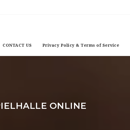
CONTACT US
Privacy Policy & Terms of Service
PIELHALLE ONLINE