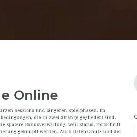
le Online
urzen Sessions und längeren Spielphasen. Im
edingungen, die in zwei Stränge gegliedert sind.
ie spätere Bonusverwaltung, weil Status, Fortschritt
vierung geknüpft werden. Auch Datenschutz und der