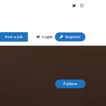
Post a Job
Login
Register
Follow