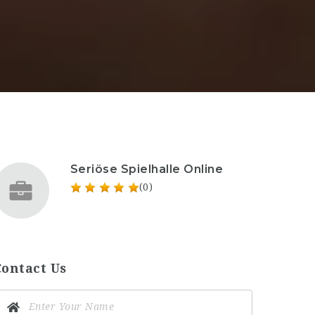
Seriöse Spielhalle Online
(0)
Contact Us