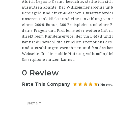
Als ich Legiano Casino besuchte, stellte ich si
ausnutzen konnte. Der Willkommensbonus unter
Bonusgeld und einer 40-fachen Umsatzanforde
unseren Link klickst und eine Einzahlung von 
einem 200% Bonus, 300 Freispielen und einer B
deine Fragen und Probleme oder weitere Inform
direkt beim Kundenservice, der via E-Mail und 
kannst du sowohl die aktuellen Promotions des 
und Auszahlungen vornehmen und fast das komp
Webseite für die mobile Nutzung vollumfänglic
Smartphone nutzen kannst.
0 Review
Rate This Company
( No rev