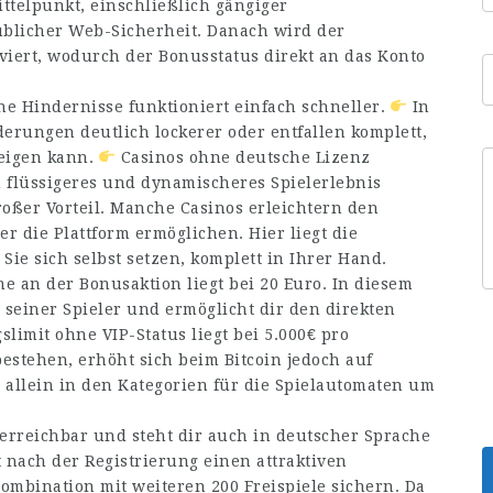
ttelpunkt, einschließlich gängiger
blicher Web-Sicherheit. Danach wird der
iert, wodurch der Bonusstatus direkt an das Konto
e Hindernisse funktioniert einfach schneller.
In
erungen deutlich lockerer oder entfallen komplett,
teigen kann.
Casinos ohne deutsche Lizenz
h flüssigeres und dynamischeres Spielerlebnis
roßer Vorteil. Manche Casinos erleichtern den
r die Plattform ermöglichen. Hier liegt die
e sich selbst setzen, komplett in Ihrer Hand.
 an der Bonusaktion liegt bei 20 Euro. In diesem
 seiner Spieler und ermöglicht dir den direkten
imit ohne VIP-Status liegt bei 5.000€ pro
bestehen, erhöht sich beim Bitcoin jedoch auf
r allein in den Kategorien für die Spielautomaten um
rreichbar und steht dir auch in deutscher Sprache
 nach der Registrierung einen attraktiven
ombination mit weiteren 200 Freispiele sichern. Da