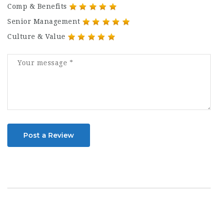
Comp & Benefits
Senior Management
Culture & Value
Post a Review