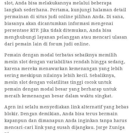
slot, Anda bisa melakukannya melalui beberapa
langkah sederhana. Pertama, kunjungi halaman detail
permainan di situs judi online pilihan Anda. Di sana,
biasanya akan dicantumkan informasi mengenai
persentase RTP. Jika tidak ditemukan, Anda bisa
menghubungi layanan pelanggan atau mencari ulasan
dari pemain lain di forum judi online.
Pemain dengan modal terbatas sebaiknya memilih
mesin slot dengan variabilitas rendah hingga sedang,
karena mereka menawarkan kemenangan yang lebih
sering meskipun nilainya lebih kecil. Sebaliknya,
mesin slot dengan volatilitas tinggi cocok untuk
pemain dengan modal besar yang berharap untuk
meraih kemenangan besar dalam waktu singkat.
Agen ini selalu menyediakan link alternatif yang bebas
blokir. Dengan demikian, Anda bisa terus bermain
kapanpun dan dimanapun Anda inginkan tanpa harus
mencari-cari link yang susah dijangkau. Jorge Zuniga