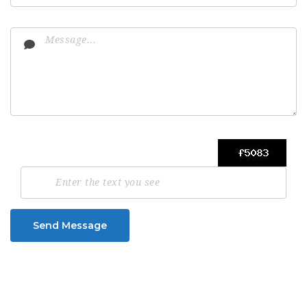
Send Message