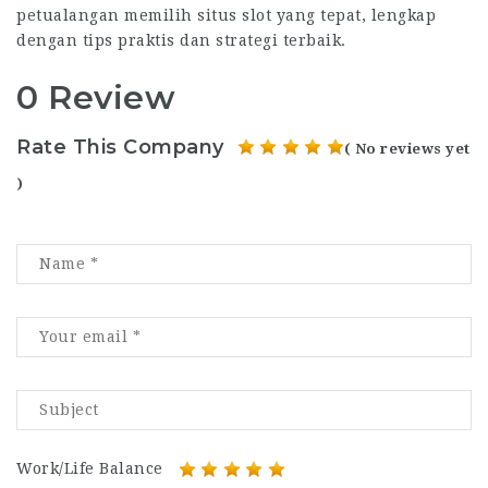
petualangan memilih situs slot yang tepat, lengkap
dengan tips praktis dan strategi terbaik.
0 Review
Rate This Company
( No reviews yet
)
Work/Life Balance