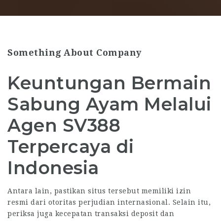
Something About Company
Keuntungan Bermain
Sabung Ayam Melalui
Agen SV388
Terpercaya di
Indonesia
Antara lain, pastikan situs tersebut memiliki izin
resmi dari otoritas perjudian internasional. Selain itu,
periksa juga kecepatan transaksi deposit dan