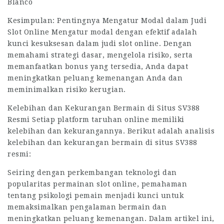
Blanco
Kesimpulan: Pentingnya Mengatur Modal dalam Judi
Slot Online Mengatur modal dengan efektif adalah
kunci kesuksesan dalam judi slot online. Dengan
memahami strategi dasar, mengelola risiko, serta
memanfaatkan bonus yang tersedia, Anda dapat
meningkatkan peluang kemenangan Anda dan
meminimalkan risiko kerugian.
Kelebihan dan Kekurangan Bermain di Situs SV388
Resmi Setiap platform taruhan online memiliki
kelebihan dan kekurangannya. Berikut adalah analisis
kelebihan dan kekurangan bermain di situs SV388
resmi:
Seiring dengan perkembangan teknologi dan
popularitas permainan slot online, pemahaman
tentang psikologi pemain menjadi kunci untuk
memaksimalkan pengalaman bermain dan
meningkatkan peluang kemenangan. Dalam artikel ini,