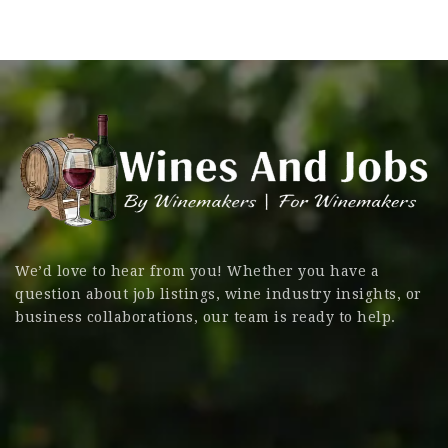
We’d love to hear from you! Whether you have a
question about job listings, wine industry insights, or
business collaborations, our team is ready to help.