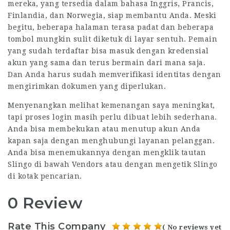
mereka, yang tersedia dalam bahasa Inggris, Prancis,
Finlandia, dan Norwegia, siap membantu Anda. Meski
begitu, beberapa halaman terasa padat dan beberapa
tombol mungkin sulit diketuk di layar sentuh. Pemain
yang sudah terdaftar bisa masuk dengan kredensial
akun yang sama dan terus bermain dari mana saja.
Dan Anda harus sudah memverifikasi identitas dengan
mengirimkan dokumen yang diperlukan.
Menyenangkan melihat kemenangan saya meningkat,
tapi proses login masih perlu dibuat lebih sederhana.
Anda bisa membekukan atau menutup akun Anda
kapan saja dengan menghubungi layanan pelanggan.
Anda bisa menemukannya dengan mengklik tautan
Slingo di bawah Vendors atau dengan mengetik Slingo
di kotak pencarian.
0 Review
Rate This Company
( No reviews yet