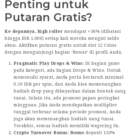
Penting untuk
Putaran Gratis?
Ke depannya, high roller
mendapat +30% (dibatasi
hingga IDR 1,000) setiap kali mereka mengisi saldo
akun. Aktifkan putaran gratis untuk slot 12 Coins
dengan mengunjungi bagian ‘Bonus’ di profil Anda.
Pragmatic Play Drops & Wins:
Di bagian game
pada kategori, ada bagian Drops & Wins. Untuk
memenuhi syarat, Anda perlu bertaruh minimal
0.50 IDR per spin, dan Anda bisa memenangkan
hadiah drop yang dibayarkan dalam bentuk uang
tunai. Selain itu, ada promosi papan peringkat
mingguan. Jika Anda mendapatkan multiplier
tunggal terbesar selama periode promosi, Anda
juga akan memenangkan hadiah uang tunai.
Terakhir, semua hadiah memiliki wagering 0x.
Crypto Turnover Bonus: Bonus
deposit 150%