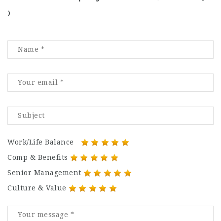
)
Work/Life Balance
Comp & Benefits
Senior Management
Culture & Value