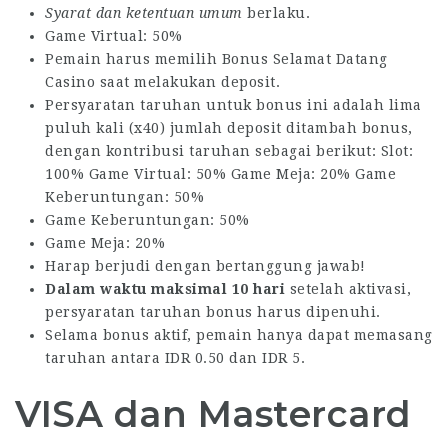
Syarat dan ketentuan umum
berlaku.
Game Virtual: 50%
Pemain harus memilih Bonus Selamat Datang
Casino saat melakukan deposit.
Persyaratan taruhan untuk bonus ini adalah lima
puluh kali (x40) jumlah deposit ditambah bonus,
dengan kontribusi taruhan sebagai berikut: Slot:
100% Game Virtual: 50% Game Meja: 20% Game
Keberuntungan: 50%
Game Keberuntungan: 50%
Game Meja: 20%
Harap berjudi dengan bertanggung jawab!
Dalam waktu maksimal 10 hari
setelah aktivasi,
persyaratan taruhan bonus harus dipenuhi.
Selama bonus aktif, pemain hanya dapat memasang
taruhan antara IDR 0.50 dan IDR 5.
VISA dan Mastercard