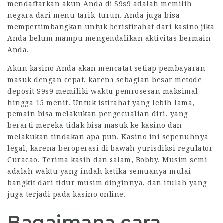
mendaftarkan akun Anda di S9s9 adalah memilih
negara dari menu tarik-turun. Anda juga bisa
mempertimbangkan untuk beristirahat dari kasino jika
Anda belum mampu mengendalikan aktivitas bermain
Anda.
Akun kasino Anda akan mencatat setiap pembayaran
masuk dengan cepat, karena sebagian besar metode
deposit S9s9 memiliki waktu pemrosesan maksimal
hingga 15 menit. Untuk istirahat yang lebih lama,
pemain bisa melakukan pengecualian diri, yang
berarti mereka tidak bisa masuk ke kasino dan
melakukan tindakan apa pun. Kasino ini sepenuhnya
legal, karena beroperasi di bawah yurisdiksi regulator
Curacao. Terima kasih dan salam, Bobby. Musim semi
adalah waktu yang indah ketika semuanya mulai
bangkit dari tidur musim dinginnya, dan itulah yang
juga terjadi pada kasino online.
Bagaimana cara