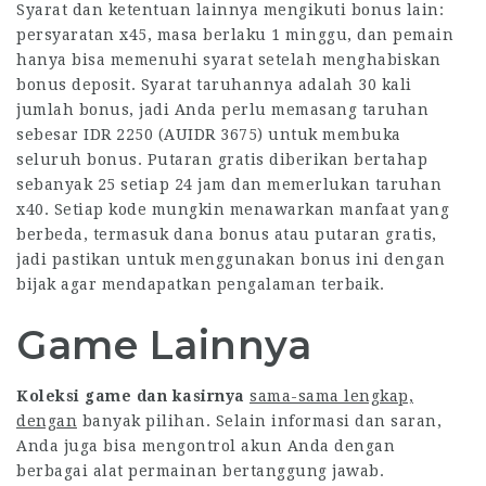
Syarat dan ketentuan lainnya mengikuti bonus lain:
persyaratan x45, masa berlaku 1 minggu, dan pemain
hanya bisa memenuhi syarat setelah menghabiskan
bonus deposit. Syarat taruhannya adalah 30 kali
jumlah bonus, jadi Anda perlu memasang taruhan
sebesar IDR 2250 (AUIDR 3675) untuk membuka
seluruh bonus. Putaran gratis diberikan bertahap
sebanyak 25 setiap 24 jam dan memerlukan taruhan
x40. Setiap kode mungkin menawarkan manfaat yang
berbeda, termasuk dana bonus atau putaran gratis,
jadi pastikan untuk menggunakan bonus ini dengan
bijak agar mendapatkan pengalaman terbaik.
Game Lainnya
Koleksi game dan kasirnya
sama-sama lengkap,
dengan
banyak pilihan. Selain informasi dan saran,
Anda juga bisa mengontrol akun Anda dengan
berbagai alat permainan bertanggung jawab.