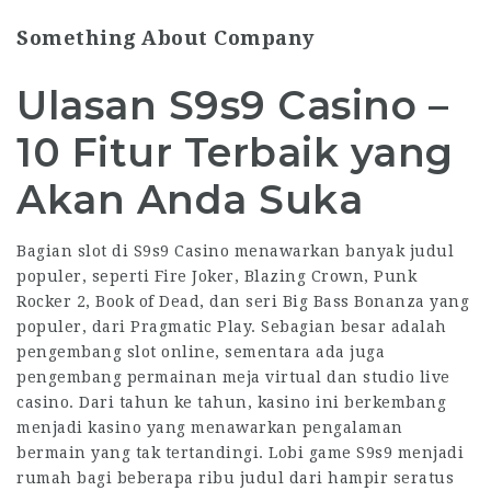
Something About Company
Ulasan S9s9 Casino –
10 Fitur Terbaik yang
Akan Anda Suka
Bagian slot di S9s9 Casino menawarkan banyak judul
populer, seperti Fire Joker, Blazing Crown, Punk
Rocker 2, Book of Dead, dan seri Big Bass Bonanza yang
populer, dari Pragmatic Play. Sebagian besar adalah
pengembang slot online, sementara ada juga
pengembang permainan meja virtual dan studio live
casino. Dari tahun ke tahun, kasino ini berkembang
menjadi kasino yang menawarkan pengalaman
bermain yang tak tertandingi. Lobi game S9s9 menjadi
rumah bagi beberapa ribu judul dari hampir seratus