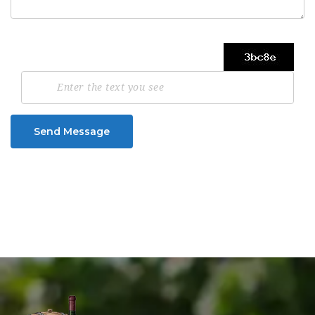
Send Message