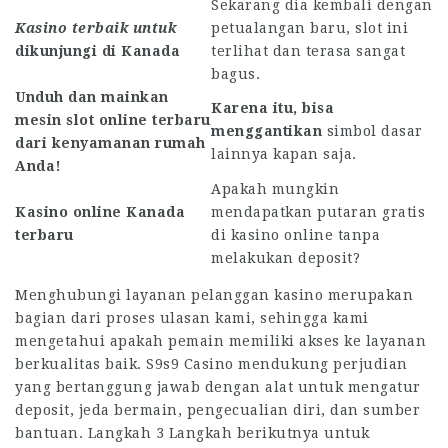
Sekarang dia kembali dengan
Kasino terbaik untuk
petualangan baru, slot ini
dikunjungi di Kanada
terlihat dan terasa sangat
bagus.
Unduh dan mainkan
Karena itu, bisa
mesin slot online terbaru
menggantikan
simbol dasar
dari kenyamanan rumah
lainnya kapan saja.
Anda!
Apakah mungkin
Kasino online Kanada
mendapatkan putaran gratis
terbaru
di kasino online tanpa
melakukan deposit?
Menghubungi layanan pelanggan kasino merupakan
bagian dari proses ulasan kami, sehingga kami
mengetahui apakah pemain memiliki akses ke layanan
berkualitas baik. S9s9 Casino mendukung perjudian
yang bertanggung jawab dengan alat untuk mengatur
deposit, jeda bermain, pengecualian diri, dan sumber
bantuan. Langkah 3 Langkah berikutnya untuk