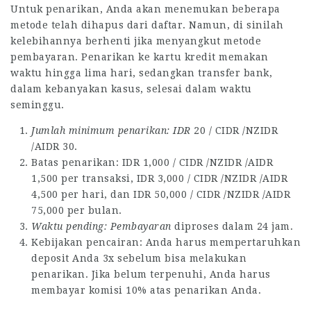
Untuk penarikan, Anda akan menemukan beberapa
metode telah dihapus dari daftar. Namun, di sinilah
kelebihannya berhenti jika menyangkut metode
pembayaran. Penarikan ke kartu kredit memakan
waktu hingga lima hari, sedangkan transfer bank,
dalam kebanyakan kasus, selesai dalam waktu
seminggu.
Jumlah minimum penarikan: IDR
20 / CIDR /NZIDR
/AIDR 30.
Batas penarikan: IDR 1,000 / CIDR /NZIDR /AIDR
1,500 per transaksi, IDR 3,000 / CIDR /NZIDR /AIDR
4,500 per hari, dan IDR 50,000 / CIDR /NZIDR /AIDR
75,000 per bulan.
Waktu pending: Pembayaran
diproses dalam 24 jam.
Kebijakan pencairan: Anda harus mempertaruhkan
deposit Anda 3x sebelum bisa melakukan
penarikan. Jika belum terpenuhi, Anda harus
membayar komisi 10% atas penarikan Anda.