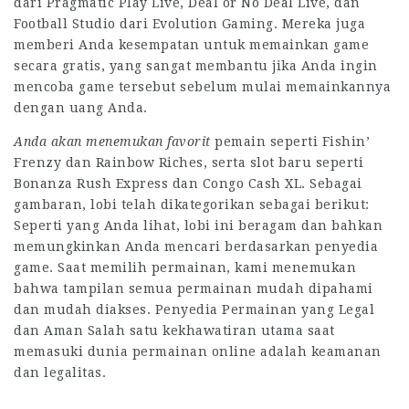
dari Pragmatic Play Live, Deal or No Deal Live, dan
Football Studio dari Evolution Gaming. Mereka juga
memberi Anda kesempatan untuk memainkan game
secara gratis, yang sangat membantu jika Anda ingin
mencoba game tersebut sebelum mulai memainkannya
dengan uang Anda.
Anda akan menemukan favorit
pemain seperti Fishin’
Frenzy dan Rainbow Riches, serta slot baru seperti
Bonanza Rush Express dan Congo Cash XL. Sebagai
gambaran, lobi telah dikategorikan sebagai berikut:
Seperti yang Anda lihat, lobi ini beragam dan bahkan
memungkinkan Anda mencari berdasarkan penyedia
game. Saat memilih permainan, kami menemukan
bahwa tampilan semua permainan mudah dipahami
dan mudah diakses. Penyedia Permainan yang Legal
dan Aman Salah satu kekhawatiran utama saat
memasuki dunia permainan online adalah keamanan
dan legalitas.