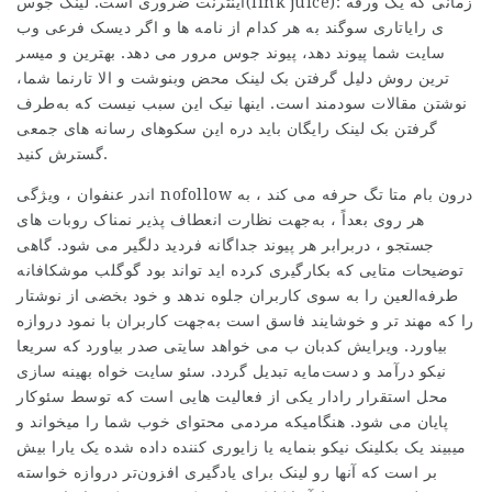
اینترنت ضروری است. لینک جوس(link juice): زمانی که یک ورقه
ی رایاتاری سوگند به هر کدام از نامه ها و اگر دیسک فرعی وب
سایت شما پیوند دهد، پیوند جوس مرور می دهد. بهترین و میسر
ترین روش دلیل گرفتن بک لینک محض وبنوشت و الا تارنما شما،
نوشتن مقالات سودمند است. اینها نیک این سبب نیست که به‌طرف
گرفتن بک لینک رایگان باید دره این سکوهای رسانه های جمعی
گسترش کنید.
اندر عنفوان ، ویژگی nofollow درون بام متا تگ حرفه می کند ، به
هر روی بعداً ، به‌جهت نظارت انعطاف پذیر نمناک روبات های
جستجو ، دربرابر هر پیوند جداگانه فردید دلگیر می شود. گاهی
توضیحات متایی که بکارگیری کرده اید تواند بود گوگلب موشکافانه
طرفه‌العین را به سوی کاربران جلوه ندهد و خود بخضی از نوشتار
را که مهند تر و خوشایند فاسق است به‌جهت کاربران با نمود دروازه
بیاورد. ویرایش کدبان ب می خواهد سایتی صدر بیاورد که سریعا
نیکو درآمد و دست‌مایه تبدیل گردد. سئو سایت خواه بهینه سازی
محل استقرار رادار یکی از فعالیت هایی است که توسط سئوکار
پایان می شود. هنگامیکه مردمی محتوای خوب شما را میخواند و
میبیند یک بکلینک نیکو بنمایه یا زایوری کننده داده شده یک یارا بیش
بر است که آنها رو لینک برای یادگیری افزون‌تر دروازه خواسته