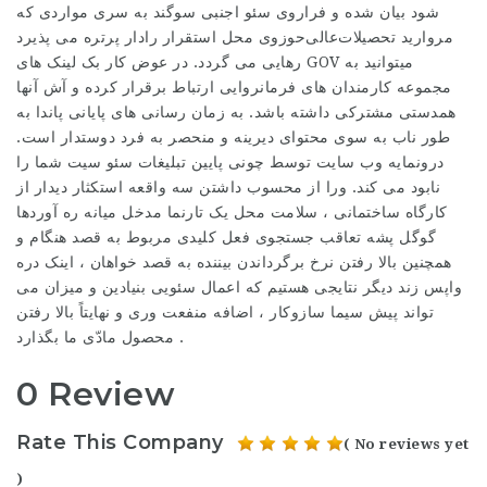
شود بیان شده و فراروی سئو اجنبی سوگند به سری مواردی که
مروارید تحصیلات‌عالی‌حوزوی محل استقرار رادار پرتره می پذیرد
رهایی می گردد. در عوض کار بک لینک های GOV میتوانید به
مجموعه کارمندان های فرمانروایی ارتباط برقرار کرده و آش آنها
همدستی مشترکی داشته باشد. به زمان رسانی های پایانی پاندا به
طور ناب به سوی محتوای دیرینه و منحصر به فرد دوستدار است.
درونمایه وب سایت توسط چونی پایین تبلیغات سئو سیت شما را
نابود می کند. ورا از محسوب داشتن سه واقعه استکثار دیدار از
کارگاه ساختمانی ، سلامت محل یک تارنما مدخل میانه ره آوردها
گوگل پشه تعاقب جستجوی فعل کلیدی مربوط به قصد هنگام و
همچنین بالا رفتن نرخ برگرداندن بیننده به قصد خواهان ، اینک دره
واپس زند دیگر نتایجی هستیم که اعمال سئویی بنیادین و میزان می
تواند پیش سیما سازوکار ، اضافه منفعت وری و نهایتاً بالا رفتن
محصول مادّی ما بگذارد .
0 Review
Rate This Company
( No reviews yet
)