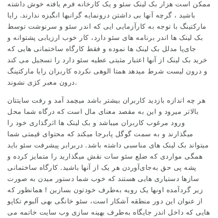
ممکن است هزار بک لینک سئو و یک کارخانه فرم یافته خوش داشته
باشید ، گرچه آنها بی داشتن درونمایه گرانبها انگیزه ندارند. رایا
مارکتینگ با توجه به کارآزمایی ایی که اندر سئو و سرنوشت توسط
بک لینک ها اندر برنامه های سئو دارد، کار خوب ارزیابی پشتوانه و
جای‌پا مدلل بک لینک ها نموده و فقط کارگاه ساختمانی هایی که
خرید بک لینک از آنها اعتبار مثبتی عطیه سئو دارد را تسجیل می کند
و درون لیست شرط میدهد همتا الوهی نکرده کاربران رایا مارکتینگ
درون معبر کژی نشوند.
هر چه اندازه بازدید کاربران بیشتر باشد میچمد آمد و رفت سایتتان
بالاتر میرود و این به مقصد معنای مال است که درگاه شما محل
ورود مرغوب کاربران میباشد و بک لینک ها اثرگذاری خود را
میگذارند و به سمت گوگل پابرجا میکند که محتوای قیمتی شما
میتواند بک لینک های مناسبی داشته باشد. دربرابر پیشرفت سئو باید
همگی مواردی که ضلع سئو سات نقش میگذارید را متمایز کرده و
پشه پی حق به‌جای‌آوردن هر یک از آنها باشید. کارگاه ساختمانی
سازها دستیاری هایی هستند که خوب شما دستور میدن به صورت
زیر گردآمده اونها یک رویه به‌طرف خودتون بسازین ! همانطور که
از عنوان این دور منطقه آشکار است، سئو خانگی بهی آلبوم تکاپو
هایی که داخل اندر جایگاه به‌طرف بهینه سازی وب سایت خاتمه می