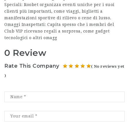
Speciali: Roobet organizza eventi uniche per i suoi
clienti più importanti, come viaggi, biglietti a
manifestazioni sportive di rilievo o cene di lusso.
Omaggi Inaspettati: Capita spesso che i membri del
Club VIP ricevano regali a sorpresa, come gadget
tecnologici o altri omagg
0 Review
Rate This Company
( No reviews yet
)