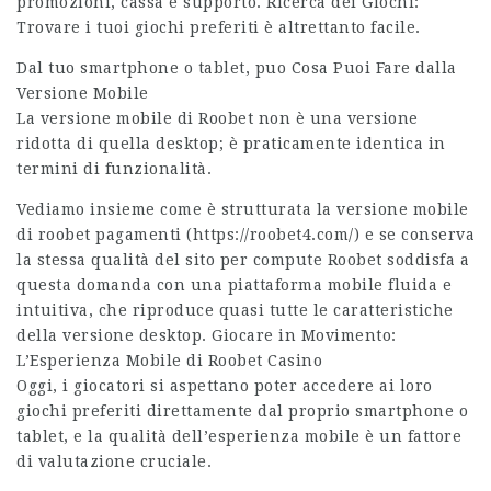
promozioni, cassa e supporto. Ricerca dei Giochi:
Trovare i tuoi giochi preferiti è altrettanto facile.
Dal tuo smartphone o tablet, puo Cosa Puoi Fare dalla
Versione Mobile
La versione mobile di Roobet non è una versione
ridotta di quella desktop; è praticamente identica in
termini di funzionalità.
Vediamo insieme come è strutturata la versione mobile
di roobet pagamenti (
https://roobet4.com/
) e se conserva
la stessa qualità del sito per compute Roobet soddisfa a
questa domanda con una piattaforma mobile fluida e
intuitiva, che riproduce quasi tutte le caratteristiche
della versione desktop. Giocare in Movimento:
L’Esperienza Mobile di Roobet Casino
Oggi, i giocatori si aspettano poter accedere ai loro
giochi preferiti direttamente dal proprio smartphone o
tablet, e la qualità dell’esperienza mobile è un fattore
di valutazione cruciale.