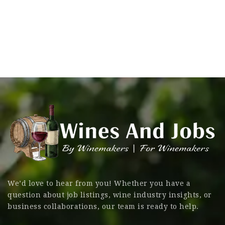
We’d love to hear from you! Whether you have a
question about job listings, wine industry insights, or
business collaborations, our team is ready to help.