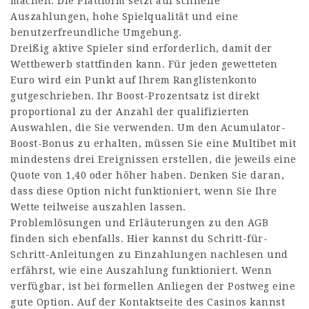
machen. Die Plattform setzt auf schnelle
Auszahlungen, hohe Spielqualität und eine
benutzerfreundliche Umgebung.
Dreißig aktive Spieler sind erforderlich, damit der
Wettbewerb stattfinden kann. Für jeden gewetteten
Euro wird ein Punkt auf Ihrem Ranglistenkonto
gutgeschrieben. Ihr Boost-Prozentsatz ist direkt
proportional zu der Anzahl der qualifizierten
Auswahlen, die Sie verwenden. Um den Acumulator-
Boost-Bonus zu erhalten, müssen Sie eine Multibet mit
mindestens drei Ereignissen erstellen, die jeweils eine
Quote von 1,40 oder höher haben. Denken Sie daran,
dass diese Option nicht funktioniert, wenn Sie Ihre
Wette teilweise auszahlen lassen.
Problemlösungen und Erläuterungen zu den AGB
finden sich ebenfalls. Hier kannst du Schritt-für-
Schritt-Anleitungen zu Einzahlungen nachlesen und
erfährst, wie eine Auszahlung funktioniert. Wenn
verfügbar, ist bei formellen Anliegen der Postweg eine
gute Option. Auf der Kontaktseite des Casinos kannst