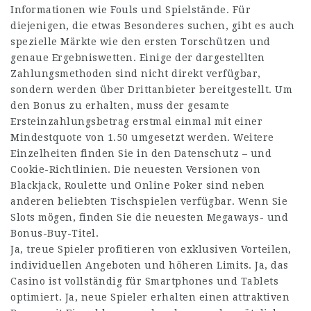
Informationen
wie Fouls und Spielstände. Für
diejenigen, die etwas Besonderes suchen, gibt es auch
spezielle Märkte wie den ersten Torschützen und
genaue Ergebniswetten. Einige der dargestellten
Zahlungsmethoden sind nicht direkt verfügbar,
sondern werden über Drittanbieter bereitgestellt. Um
den Bonus zu erhalten, muss der gesamte
Ersteinzahlungsbetrag erstmal einmal mit einer
Mindestquote von 1.50 umgesetzt werden. Weitere
Einzelheiten finden Sie in den Datenschutz – und
Cookie-Richtlinien. Die neuesten Versionen von
Blackjack, Roulette und Online Poker sind neben
anderen beliebten Tischspielen verfügbar. Wenn Sie
Slots mögen, finden Sie die neuesten Megaways- und
Bonus-Buy-Titel.
Ja, treue Spieler profitieren von exklusiven Vorteilen,
individuellen Angeboten
und höheren Limits. Ja, das
Casino ist vollständig für Smartphones und Tablets
optimiert. Ja, neue Spieler erhalten einen attraktiven