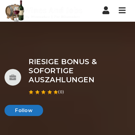
Nav
RIESIGE BONUS &
SOFORTIGE
AUSZAHLUNGEN
(0)
Follow