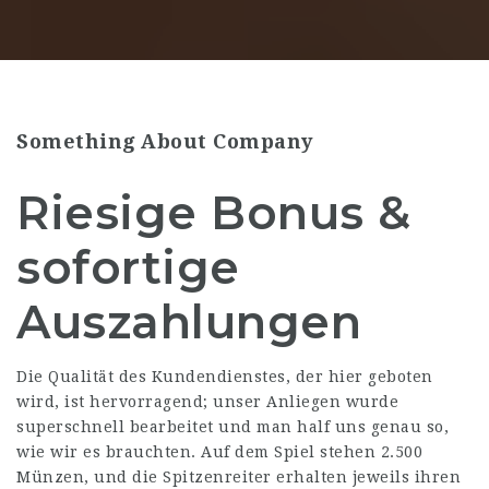
Something About Company
Riesige Bonus &
sofortige
Auszahlungen
Die Qualität des Kundendienstes, der hier geboten
wird, ist hervorragend; unser Anliegen wurde
superschnell bearbeitet und man half uns genau so,
wie wir es brauchten. Auf dem Spiel stehen 2.500
Münzen, und die Spitzenreiter erhalten jeweils ihren