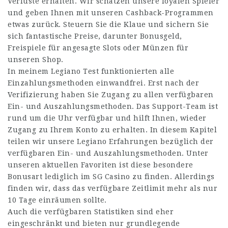
Verluste erhalten. Wir schätzen unsere loyalen Spieler
und geben Ihnen mit unseren Cashback-Programmen
etwas zurück. Steuern Sie die Klaue und sichern Sie
sich fantastische Preise, darunter Bonusgeld,
Freispiele für angesagte Slots oder Münzen für
unseren Shop.
In meinem Legiano Test funktionierten alle
Einzahlungsmethoden einwandfrei. Erst nach der
Verifizierung haben Sie Zugang zu allen verfügbaren
Ein- und Auszahlungsmethoden. Das Support-Team ist
rund um die Uhr verfügbar und hilft Ihnen, wieder
Zugang zu Ihrem Konto zu erhalten. In diesem Kapitel
teilen wir unsere Legiano Erfahrungen bezüglich der
verfügbaren Ein- und Auszahlungsmethoden. Unter
unseren aktuellen Favoriten ist diese besondere
Bonusart lediglich im SG Casino zu finden. Allerdings
finden wir, dass das verfügbare Zeitlimit mehr als nur
10 Tage einräumen sollte.
Auch die verfügbaren Statistiken sind eher
eingeschränkt und bieten nur
grundlegende