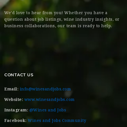
We’d love to hear from you! Whether you have a
question about job listings, wine industry insights, or
business collaborations, our team is ready to help.
CONTACT US
Email:
info@winesandjobs.com
Website:
www.winesandjobs.com
Instagram:
@Wines and Jobs
Facebook:
Wines and Jobs Community