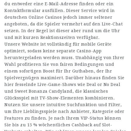
du entweder eine E-Mail-Adresse finden oder ein
Kontaktformular ausfüllen. Dieser Service wird in
deutschen Online Casinos jedoch immer seltener
angeboten, da die
Spieler vermehrt
auf den Live-Chat
setzen. In der Regel ist dieser aber rund um die Uhr
und mit kurzen Reaktionszeiten verfügbar.
Unsere Website ist vollständig für mobile Geräte
optimiert, sodass keine separate Casino-App
heruntergeladen werden muss. Unabhängig von Ihrer
Wahl profitieren Sie von fairen Bedingungen und
einem sofortigen Boost für Ihr Guthaben, der Ihr
Spielvergnügen maximiert. Darüber hinaus finden Sie
hier fesselnde Live-Game-Shows wie Deal or No Deal
und Sweet Bonanza Candyland, die klassisches
Glücksspiel mit TV-Show-Elementen kombinieren.
Nutzen Sie unsere intuitive Suchfunktion und Filter,
um Ihre Lieblingsspiele nach Anbieter, Kategorie oder
Features zu finden. Je nach Ihrem VIP-Status können
Sie bis zu 15 % wöchentliches
Cashback
auf Slot-