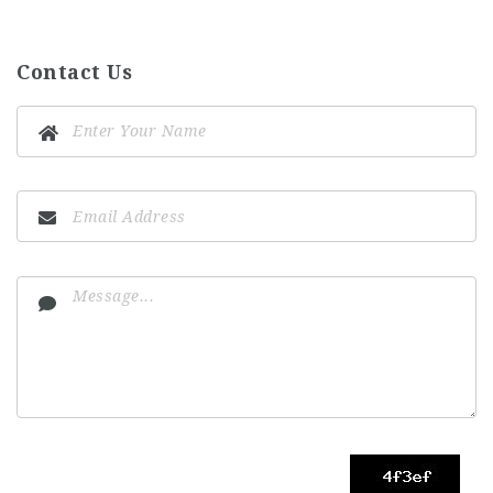
Contact Us