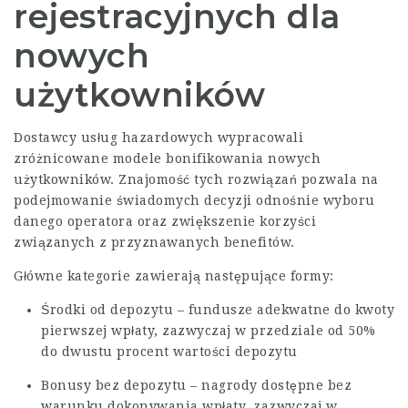
rejestracyjnych dla
nowych
użytkowników
Dostawcy usług hazardowych wypracowali
zróżnicowane modele bonifikowania nowych
użytkowników. Znajomość tych rozwiązań pozwala na
podejmowanie świadomych decyzji odnośnie wyboru
danego operatora oraz zwiększenie korzyści
związanych z przyznawanych benefitów.
Główne kategorie zawierają następujące formy:
Środki od depozytu – fundusze adekwatne do kwoty
pierwszej wpłaty, zazwyczaj w przedziale od 50%
do dwustu procent wartości depozytu
Bonusy bez depozytu – nagrody dostępne bez
warunku dokonywania wpłaty, zazwyczaj w