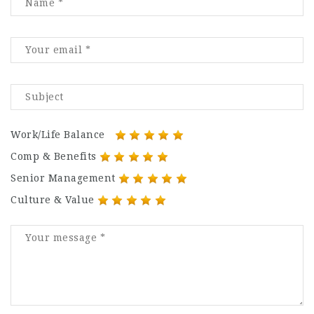
Work/Life Balance
Comp & Benefits
Senior Management
Culture & Value