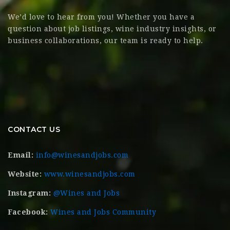
We’d love to hear from you! Whether you have a
question about job listings, wine industry insights, or
business collaborations, our team is ready to help.
CONTACT US
Email:
info@winesandjobs.com
Website:
www.winesandjobs.com
Instagram:
@Wines and Jobs
Facebook:
Wines and Jobs Community