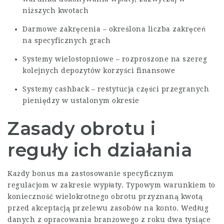
niższych kwotach
Darmowe zakręcenia – określona liczba zakręceń
na specyficznych grach
Systemy wielostopniowe – rozproszone na szereg
kolejnych depozytów korzyści finansowe
Systemy cashback – restytucja części przegranych
pieniędzy w ustalonym okresie
Zasady obrotu i
reguły ich działania
Każdy bonus ma zastosowanie specyficznym
regulacjom w zakresie wypłaty. Typowym warunkiem to
konieczność wielokrotnego obrotu przyznaną kwotą
przed akceptacją przelewu zasobów na konto. Według
danych z opracowania branżowego z roku dwa tysiące